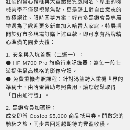
壯碩的實心輪框與大量鍍鉻質感聞名。厚重的機
械美學不僅是視覺焦點，更是騎士對自由意志的
終極嚮往。限時圓夢方案：好市多黑鑽會員專屬
禮遇為了歡迎更多新血加入哈雷大家庭，特展期
間於好市多現場訂購上述車款，即可享有品牌精
心準備的圓夢大禮：
1. 安全與入坑首選（二選一）：
⚫ HP M700 Pro 旗艦行車記錄器：為每一段壯
遊提供最高規格的影像守護。
⚫ 免費重機考照課程：針對渴望跨入重機世界的
準騎士，由哈雷贊助考照費用，讓您輕鬆取得
「自由通行證」。
2. 黑鑽會員加碼贈：
成交即贈 Costco $5,000 商品抵用券。開啟您的
馳騁之旅，同步帶回超越期待的豐盈收穫。