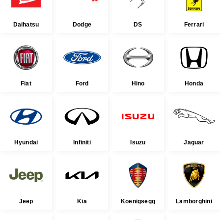
Daihatsu
Dodge
DS
Ferrari
Fiat
Ford
Hino
Honda
Hyundai
Infiniti
Isuzu
Jaguar
Jeep
Kia
Koenigsegg
Lamborghini