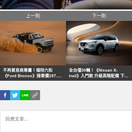
上一則
下一則
不再貿易商專屬！福特六和
全台僅30輛！《Nissan X-
《Ford Bronco》接單價197.8
trail》入門款 升級高階配備 下殺
萬元 這匹馬不吃草 專吃台灣的爛
百萬內
路！