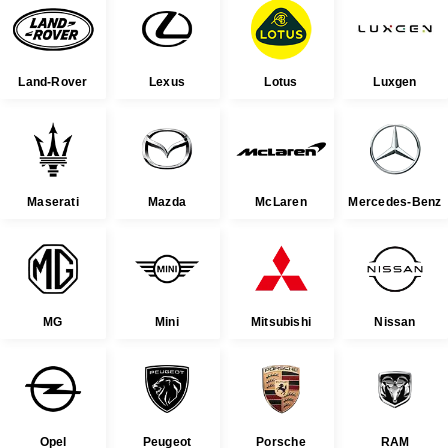
Land-Rover
Lexus
Lotus
Luxgen
Maserati
Mazda
McLaren
Mercedes-Benz
MG
Mini
Mitsubishi
Nissan
Opel
Peugeot
Porsche
RAM