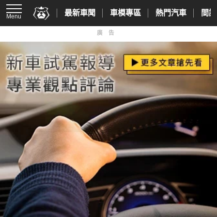
最新車聞
車模專區
熱門汽車
間諜
Menu
廣告