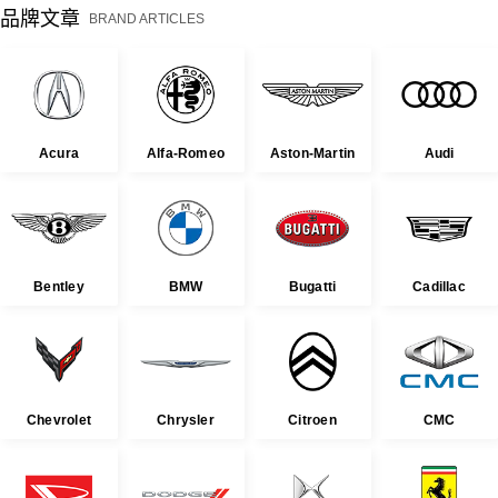
品牌文章
BRAND ARTICLES
Acura
Alfa-Romeo
Aston-Martin
Audi
Bentley
BMW
Bugatti
Cadillac
Chevrolet
Chrysler
Citroen
CMC