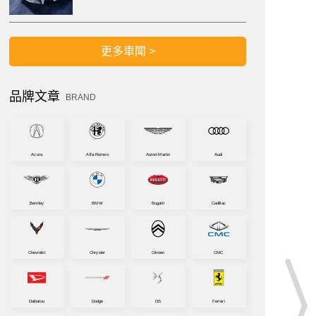
更多車聞 >
品牌文章
BRAND
Acura
Alfa-Romeo
Aston-Martin
Audi
Bentley
BMW
Bugatti
Cadillac
Chevrolet
Chrysler
Citroen
CMC
Daihatsu
Dodge
DS
Ferrari