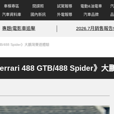
車模專區
間諜照
試駕報導
電動&油電車
汽
汽車資料庫
國內新訊
外電報導
汽車品牌
品
專題|電影車追擊
2026.7月銷售報告
TB/488 Spider》大鵬灣賽道體驗
ari 488 GTB/488 Spider