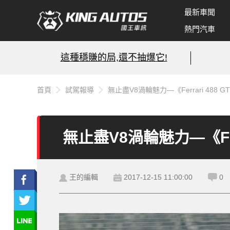
最新車聞
熱門汽車
這種穩賺的局,還不抽爆它!
首頁
試駕報導
無止盡V8渦輪魅力—《Ferrari 488 G
無止盡V8渦輪魅力—《Ferr
王的編輯
2017-12-15 11:00:00
0