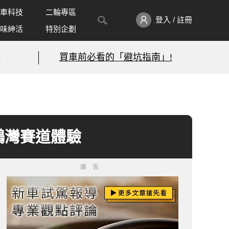
車科技
二輪專區
登入 / 註冊
味紳活
特別企劃
!
買車前必看的「避坑指南」!
》大鵬灣賽道體驗
廣告