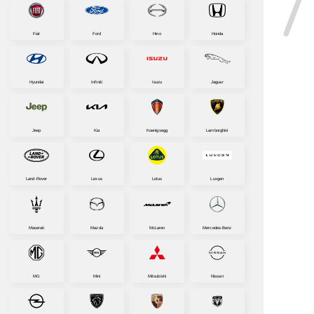
Fiat
Ford
Hino
Honda
Hyundai
Infiniti
Isuzu
Jaguar
Jeep
Kia
Koenigsegg
Lamborghini
Land-Rover
Lexus
Lotus
Luxgen
Maserati
Mazda
McLaren
Mercedes-Benz
MG
Mini
Mitsubishi
Nissan