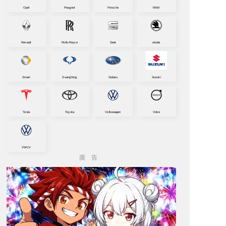
Opel
Peugeot
Porsche
RAM
Renault
Rolls-Royce
Seat
skoda
Smart
SsangYong
Subaru
Suzuki
Tesla
Toyota
Volkswagen
Volvo
VWCV
廣告