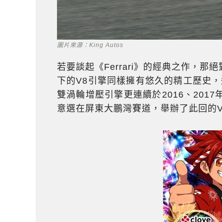
圖片來源：King Autos
若要談起《Ferrari》的經典之作，那絕
下的V8引擎同樣擁有悠久的精工歷史，適逢
雙渦輪增壓引擎更連續於2016、2017
意選在屏東大鵬灣賽道，舉辦了此回的