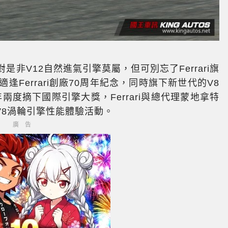
對是非V12自然進氣引擎莫屬，但可別忘了Ferrari旗
Ferrari創廠70周年紀念，同時旗下新世代的V8
年兩度摘下國際引擎大獎，Ferrari與總代理蒙地拿特
V8渦輪引擎性能體驗活動。
廣告