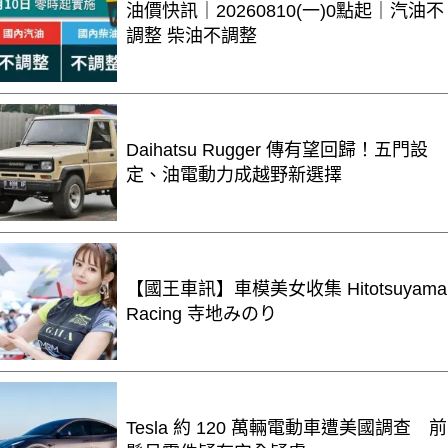
油價快訊｜20260810(一)0點起｜汽油不
調整 柴油不調整
Daihatsu Rugger 傳有望回歸！五門設
定、油電動力成越野新選擇
【國王車訊】車模美女收集 Hitotsuyama
Racing 寺地みのり
Tesla 約 120 萬輛電動車遭美國調查 前