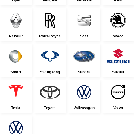
Opel
Peugeot
Porsche
RAM
Renault
Rolls-Royce
Seat
skoda
Smart
SsangYong
Subaru
Suzuki
Tesla
Toyota
Volkswagen
Volvo