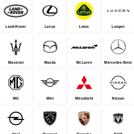
Land-Rover
Lexus
Lotus
Luxgen
Maserati
Mazda
McLaren
Mercedes-Benz
MG
Mini
Mitsubishi
Nissan