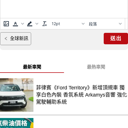
12pt
段落
送出
全球新訊
最新車聞
最熱車聞
菲律賓《Ford Territory》新增頂規車 獨
享白色內裝 香氛系統 Arkamys音響 強化
駕駛輔助系統