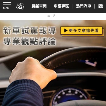
最新車聞
車模專區
熱門汽車
間諜
Menu
廣告