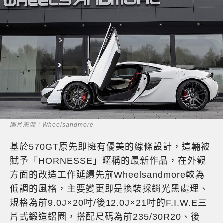
圖片來源：Wheelsandmore
基於570GT原先即擁有優美的線條設計，這輛被
賦予「HORNESSE」暱稱的最新作品，在外觀
方面的改造工作延續先前Wheelsandmore較為
低調的風格，主要變更即是換裝採銷光黑處理、
規格為前9.0J×20吋/後12.0J×21吋的F.I.W.E三
片式鍛造鋁圈，搭配尺碼為前235/30R20、後