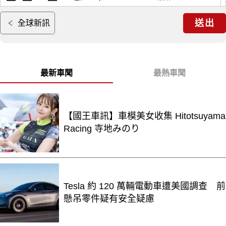
送出
全球新訊
最新車聞
最熱車聞
【國王車訊】車模美女收集 Hitotsuyama
Racing 寺地みのり
Tesla 約 120 萬輛電動車遭美國調查 前
懸吊零件疑有安全疑慮