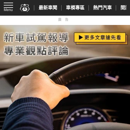
最新車聞
車模專區
熱門汽車
間諜
Menu
廣告