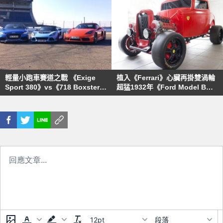
輕量小跑車賽道之戰 《Exige
植入《Ferrari》心臟再掛雙渦輪
Sport 380》vs《718 Boxster
超猛1932年《Ford Model B
S》vs《TT RS》
Coupe》狂發950hp暴力
12pt
段落