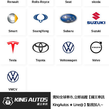
Renault
Rolls-Royce
Seat
skoda
Smart
SsangYong
Subaru
Suzuki
Tesla
Toyota
Volkswagen
Volvo
VWCV