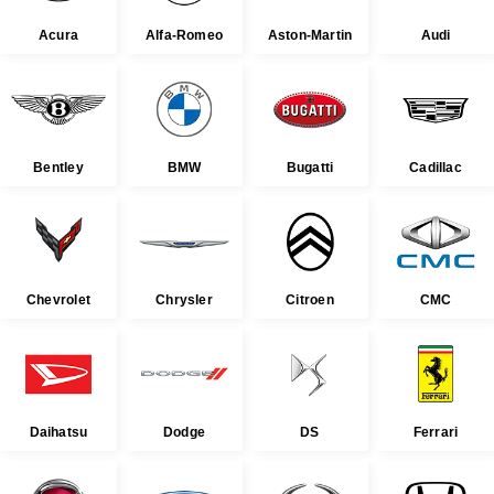
Acura
Alfa-Romeo
Aston-Martin
Audi
Bentley
BMW
Bugatti
Cadillac
Chevrolet
Chrysler
Citroen
CMC
Daihatsu
Dodge
DS
Ferrari