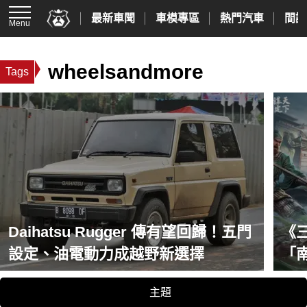
最新車聞
車模專區
熱門汽車
間諜
Menu
wheelsandmore
Tags
Daihatsu Rugger 傳有望回歸！五門
《
設定、油電動力成越野新選擇
「
及
主題