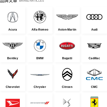
品牌文章
BRAND ARTICLES
Acura
Alfa-Romeo
Aston-Martin
Audi
Bentley
BMW
Bugatti
Cadillac
Chevrolet
Chrysler
Citroen
CMC