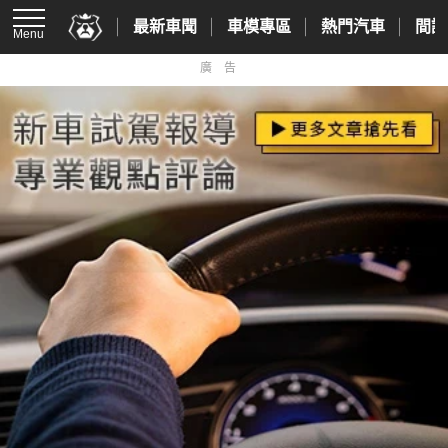
最新車聞
車模專區
熱門汽車
間諜
Menu
廣告