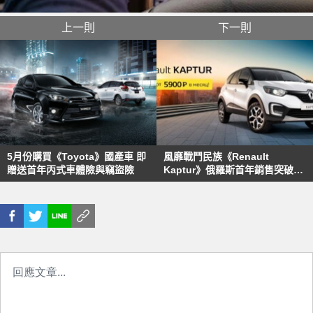
上一則
下一則
5月份購買《Toyota》國產車 即
風靡戰鬥民族《Renault
贈送首年丙式車體險與竊盜險
Kaptur》俄羅斯首年銷售突破2
萬輛大關