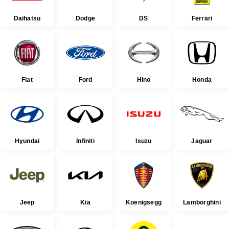
Daihatsu
Dodge
DS
Ferrari
Fiat
Ford
Hino
Honda
Hyundai
Infiniti
Isuzu
Jaguar
Jeep
Kia
Koenigsegg
Lamborghini