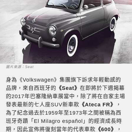
圖片來源：Seat
身為《Volkswagen》集團旗下訴求年輕動感的
品牌，來自西班牙的
《Seat》
在即將於下週揭幕
的2017年巴塞隆納車展當中，除了將在自家主場
發表最新的七人座SUV新車款
《Ateca FR》
，
為了紀念過去於1959年至1973年之間被稱為西
班牙奇蹟「El Milagro español」的經濟成長時
期，因此宣佈將復刻當年的代表車款
《600》
，