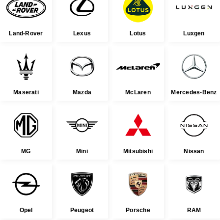
Land-Rover
Lexus
Lotus
Luxgen
Maserati
Mazda
McLaren
Mercedes-Benz
MG
Mini
Mitsubishi
Nissan
Opel
Peugeot
Porsche
RAM