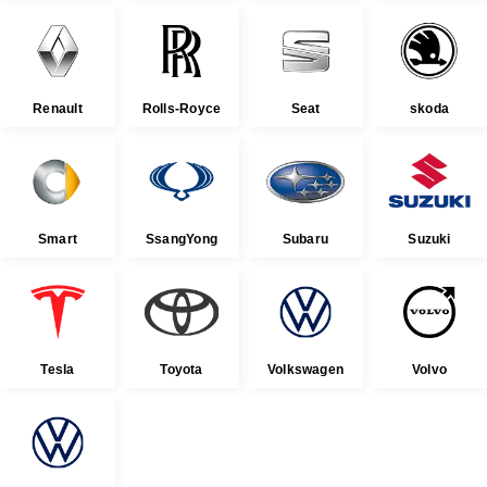
Renault
Rolls-Royce
Seat
skoda
Smart
SsangYong
Subaru
Suzuki
Tesla
Toyota
Volkswagen
Volvo