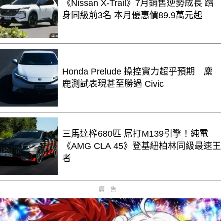
《Nissan X-Trail》7月銷售逆勢成長 躋
身同級前3名 本月優惠價89.9萬元起
Honda Prelude 操控實力超乎預期 麋
鹿測試表現甚至勝過 Civic
三馬達榨680匹 屌打M139引擎！純電
《AMG CLA 45》登基紐柏林同級最速王
者
廣告