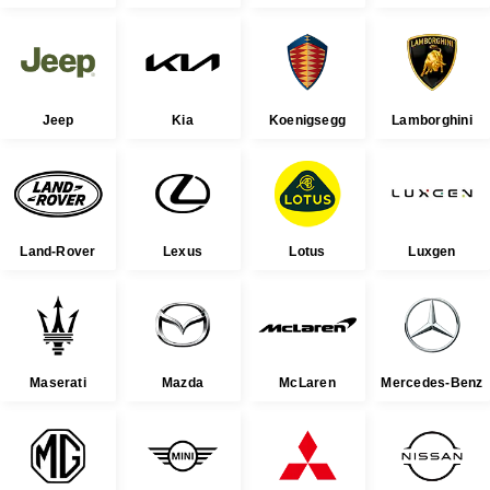
Jeep
Kia
Koenigsegg
Lamborghini
Land-Rover
Lexus
Lotus
Luxgen
Maserati
Mazda
McLaren
Mercedes-Benz