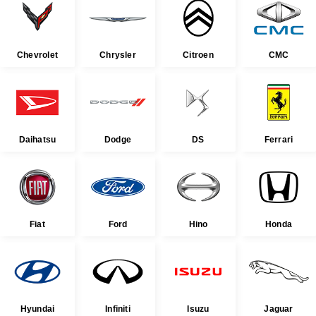
Chevrolet
Chrysler
Citroen
CMC
Daihatsu
Dodge
DS
Ferrari
Fiat
Ford
Hino
Honda
Hyundai
Infiniti
Isuzu
Jaguar