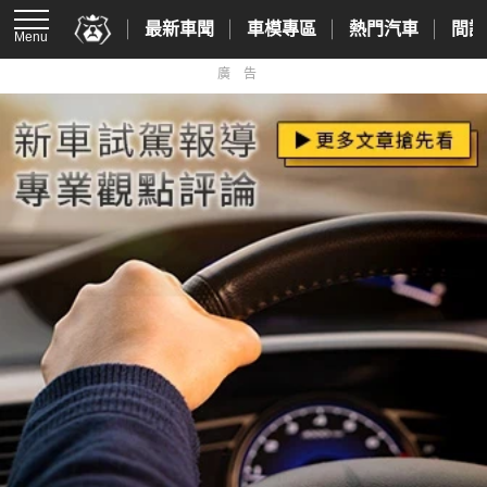
最新車聞
車模專區
熱門汽車
間諜
Menu
廣告