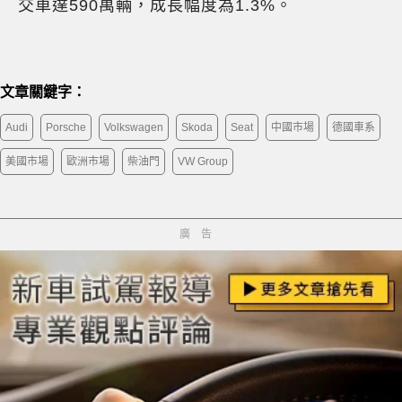
交車達590萬輛，成長幅度為1.3%。
文章關鍵字：
Audi
Porsche
Volkswagen
Skoda
Seat
中國市場
德國車系
美國市場
歐洲市場
柴油門
VW Group
廣告