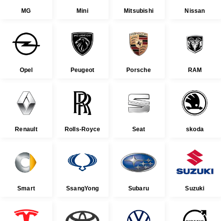
MG
Mini
Mitsubishi
Nissan
Opel
Peugeot
Porsche
RAM
Renault
Rolls-Royce
Seat
skoda
Smart
SsangYong
Subaru
Suzuki