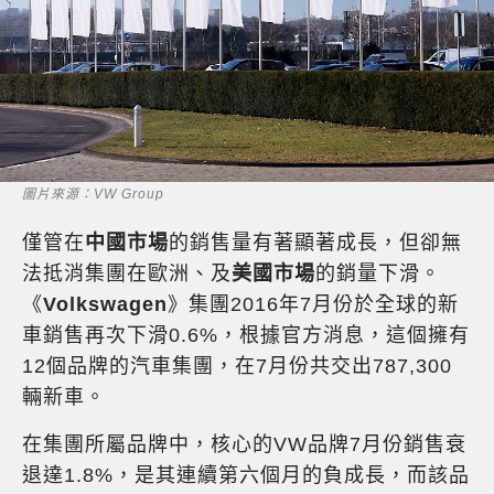
圖片來源：VW Group
僅管在
中國市場
的銷售量有著顯著成長，但卻無
法抵消集團在歐洲、及
美國市場
的銷量下滑。
《
Volkswagen
》集團2016年7月份於全球的新
車銷售再次下滑0.6%，根據官方消息，這個擁有
12個品牌的汽車集團，在7月份共交出787,300
輛新車。
在集團所屬品牌中，核心的VW品牌7月份銷售衰
退達1.8%，是其連續第六個月的負成長，而該品