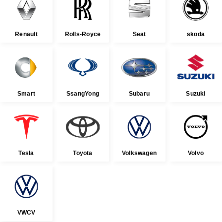
Renault
Rolls-Royce
Seat
skoda
Smart
SsangYong
Subaru
Suzuki
Tesla
Toyota
Volkswagen
Volvo
VWCV