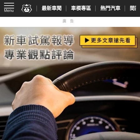
最新車聞
車模專區
熱門汽車
間諜
Menu
廣告