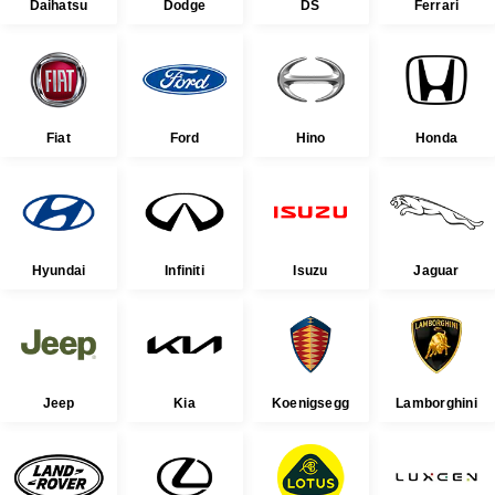
Daihatsu
Dodge
DS
Ferrari
Fiat
Ford
Hino
Honda
Hyundai
Infiniti
Isuzu
Jaguar
Jeep
Kia
Koenigsegg
Lamborghini