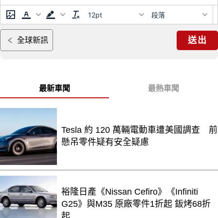
12pt
段落
送出
全球新訊
最新車聞
最熱車聞
Tesla 約 120 萬輛電動車遭美國調查 前
懸吊零件疑有安全疑慮
裕隆日產《Nissan Cefiro》《Infiniti
G25》與M35 原廠零件1折起 鈑烤68折
起