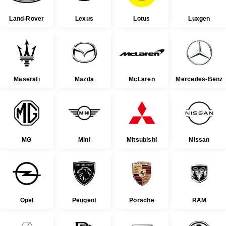
Land-Rover
Lexus
Lotus
Luxgen
Maserati
Mazda
McLaren
Mercedes-Benz
MG
Mini
Mitsubishi
Nissan
Opel
Peugeot
Porsche
RAM