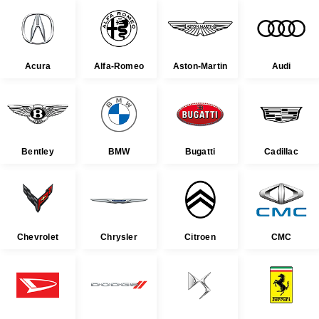
Acura
Alfa-Romeo
Aston-Martin
Audi
Bentley
BMW
Bugatti
Cadillac
Chevrolet
Chrysler
Citroen
CMC