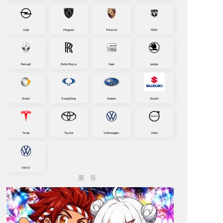
Opel
Peugeot
Porsche
RAM
Renault
Rolls-Royce
Seat
skoda
Smart
SsangYong
Subaru
Suzuki
Tesla
Toyota
Volkswagen
Volvo
VWCV
廣告