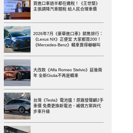
買進口車過半都在繳稅！《王世堅》
主張調降汽車關稅 給人民合理車價
2026年7月《豪華進口車》銷售排行：
《Lexus NX》正便宜 大家都買200！
《Mercedes-Benz》轎車賣得嚇嚇叫
大改款《Alfa Romeo Stelvio》延後兩
年 全新Giulia不再是轎車
台灣《Tesla》電池瘟！原廠發聲顧2手
車價 免費更換新電池、補償方案與代
步車升級