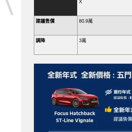
X
建議售價
80.9萬
調降
3萬