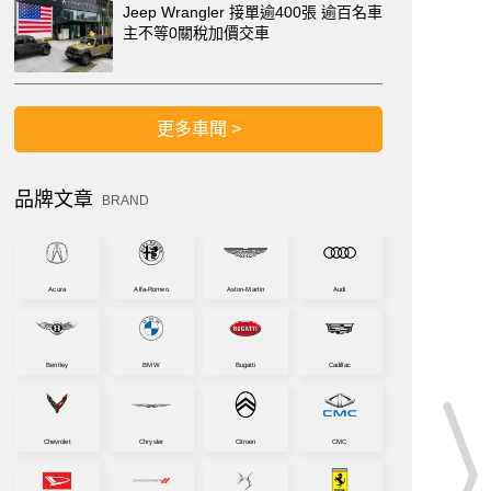
Jeep Wrangler 接單逾400張 逾百名車
主不等0關稅加價交車
更多車聞 >
品牌文章
BRAND
Acura
Alfa-Romeo
Aston-Martin
Audi
Bentley
BMW
Bugatti
Cadillac
Chevrolet
Chrysler
Citroen
CMC