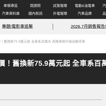
車模專區
間諜照
試駕報導
電動&油電車
汽
汽車資料庫
國內新訊
外電報導
汽車品牌
品
專題|電影車追擊
2026.7月銷售報告
》降價！舊換新75.9萬元起 全車系百萬內 高階車款升級自動停車
》降價！舊換新75.9萬元起 全車