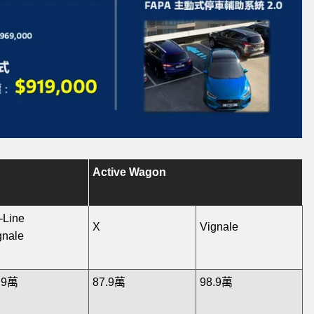
Active Wagon
-Line
X
Vignale
gnale
.9萬
87.9萬
98.9萬