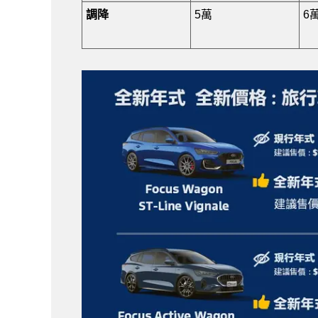
調降
5萬
6