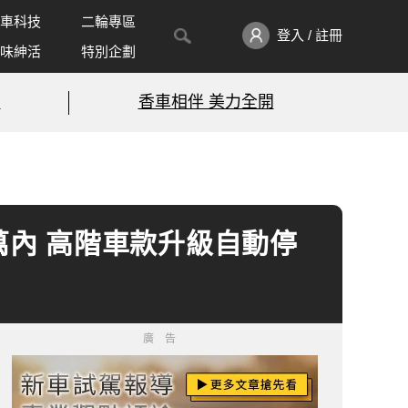
車科技
二輪專區
登入 / 註冊
味紳活
特別企劃
!
香車相伴 美力全開
系百萬內 高階車款升級自動停
廣告