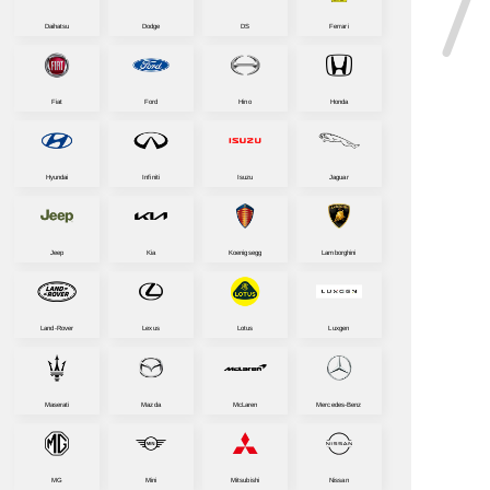
Daihatsu
Dodge
DS
Ferrari
Fiat
Ford
Hino
Honda
Hyundai
Infiniti
Isuzu
Jaguar
Jeep
Kia
Koenigsegg
Lamborghini
Land-Rover
Lexus
Lotus
Luxgen
Maserati
Mazda
McLaren
Mercedes-Benz
MG
Mini
Mitsubishi
Nissan