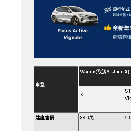
Wagon(取消ST-Line X)
車型
ST
X
Vi
建議售價
84.9萬
99