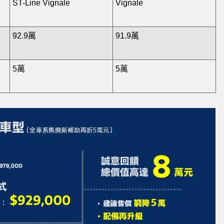
ST-Line Vignale
Vignale
92.9萬
91.9萬
5萬
5萬