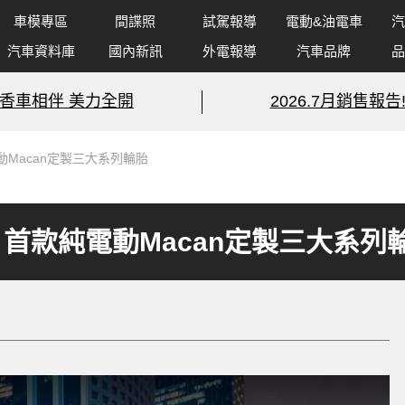
車模專區
間諜照
試駕報導
電動&油電車
汽
汽車資料庫
國內新訊
外電報導
汽車品牌
品
香車相伴 美力全開
2026.7月銷售報告
Macan定製三大系列輪胎
首款純電動Macan定製三大系列