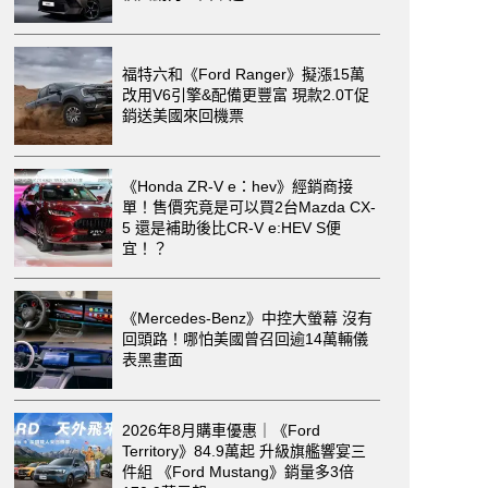
福特六和《Ford Ranger》擬漲15萬
改用V6引擎&配備更豐富 現款2.0T促
銷送美國來回機票
《Honda ZR-V e：hev》經銷商接
單！售價究竟是可以買2台Mazda CX-
5 還是補助後比CR-V e:HEV S便
宜！？
《Mercedes-Benz》中控大螢幕 沒有
回頭路！哪怕美國曾召回逾14萬輛儀
表黑畫面
2026年8月購車優惠｜《Ford
Territory》84.9萬起 升級旗艦響宴三
件組 《Ford Mustang》銷量多3倍