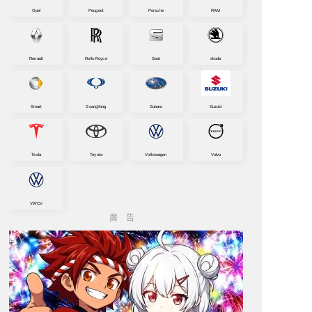
Opel
Peugeot
Porsche
RAM
Renault
Rolls-Royce
Seat
skoda
Smart
SsangYong
Subaru
Suzuki
Tesla
Toyota
Volkswagen
Volvo
VWCV
廣告