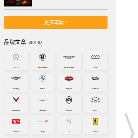
更多車聞 >
品牌文章
BRAND
Acura
Alfa-Romeo
Aston-Martin
Audi
Bentley
BMW
Bugatti
Cadillac
Chevrolet
Chrysler
Citroen
CMC
Daihatsu
Dodge
DS
Ferrari