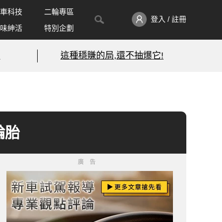
車科技
二輪專區
登入 / 註冊
味紳活
特別企劃
!
這種穩賺的局,還不抽爆它!
輪胎
廣告