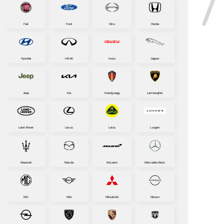
Fiat
Ford
Hino
Honda
Hyundai
Infiniti
Isuzu
Jaguar
Jeep
Kia
Koenigsegg
Lamborghini
Land-Rover
Lexus
Lotus
Luxgen
Maserati
Mazda
McLaren
Mercedes-Benz
MG
Mini
Mitsubishi
Nissan