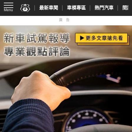
最新車聞
車模專區
熱門汽車
間諜
Menu
廣告