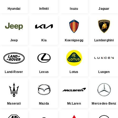
Hyundai
Infiniti
Isuzu
Jaguar
Jeep
Kia
Koenigsegg
Lamborghini
Land-Rover
Lexus
Lotus
Luxgen
Maserati
Mazda
McLaren
Mercedes-Benz