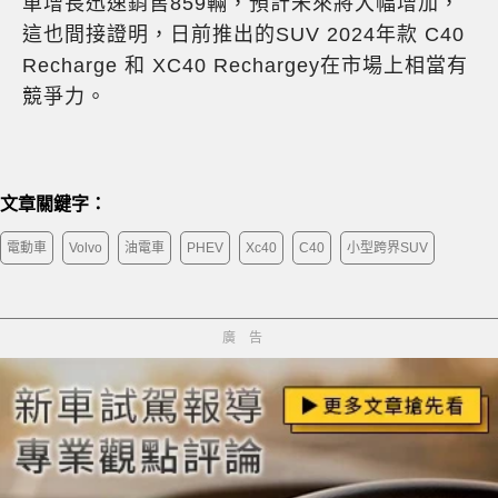
車增長迅速銷售859輛，預計未來將大幅增加，
這也間接證明，日前推出的SUV 2024年款 C40
Recharge 和 XC40 Rechargey在市場上相當有
競爭力。
文章關鍵字：
電動車
Volvo
油電車
PHEV
Xc40
C40
小型跨界SUV
廣告