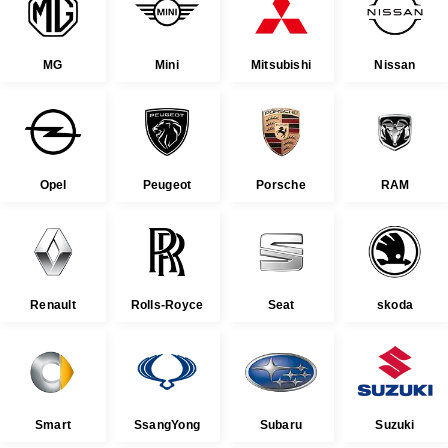
MG
Mini
Mitsubishi
Nissan
Opel
Peugeot
Porsche
RAM
Renault
Rolls-Royce
Seat
skoda
Smart
SsangYong
Subaru
Suzuki