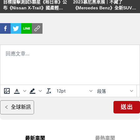
目標撞擊測試5顆星《裕日車》公
2023慕尼黑車展｜不藏了
布《Nissan X-Trail》國產輕油
《Mercedes Benz》全新SUV正
電 車身鋼材剛性
式亮相
12pt
段落
送出
全球新訊
最新車聞
最熱車聞