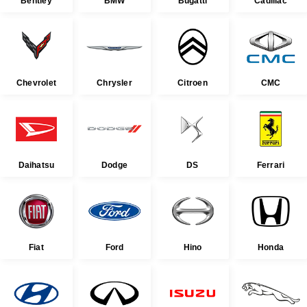
Bentley
BMW
Bugatti
Cadillac
Chevrolet
Chrysler
Citroen
CMC
Daihatsu
Dodge
DS
Ferrari
Fiat
Ford
Hino
Honda