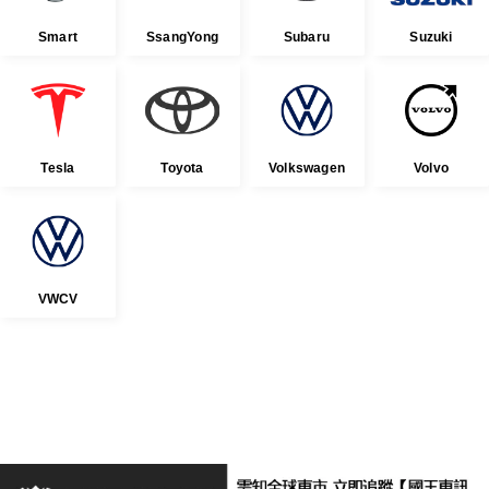
Smart
SsangYong
Subaru
Suzuki
Tesla
Toyota
Volkswagen
Volvo
VWCV