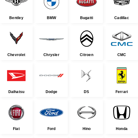
Bentley
BMW
Bugatti
Cadillac
Chevrolet
Chrysler
Citroen
CMC
Daihatsu
Dodge
DS
Ferrari
Fiat
Ford
Hino
Honda