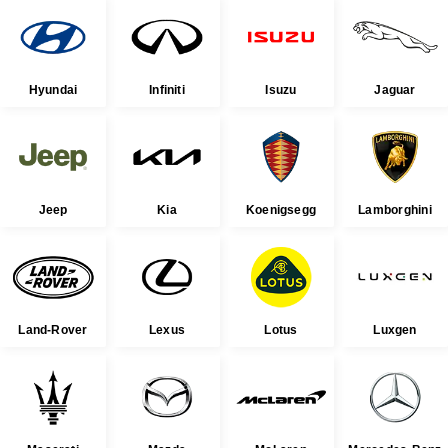
Hyundai
Infiniti
Isuzu
Jaguar
Jeep
Kia
Koenigsegg
Lamborghini
Land-Rover
Lexus
Lotus
Luxgen