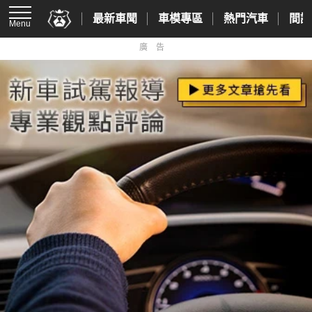
最新車聞
車模專區
熱門汽車
間諜
Menu
廣告