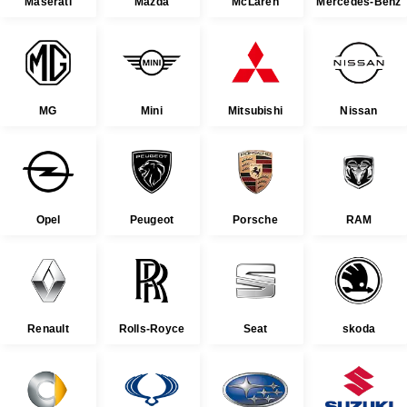
Maserati
Mazda
McLaren
Mercedes-Benz
MG
Mini
Mitsubishi
Nissan
Opel
Peugeot
Porsche
RAM
Renault
Rolls-Royce
Seat
skoda