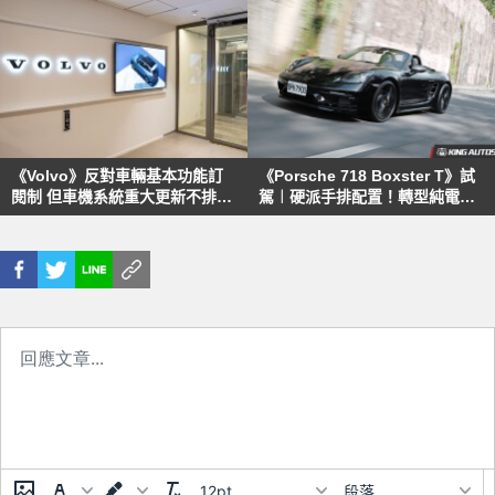
《Volvo》反對車輛基本功能訂
《Porsche 718 Boxster T》試
閱制 但車機系統重大更新不排除
駕︱硬派手排配置！轉型純電跑
收錢
車前的最後激情
12pt
段落