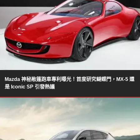
Mazda 神秘敞篷跑車專利曝光！首度研究蝴蝶門，MX-5 還
是 Iconic SP 引發熱議