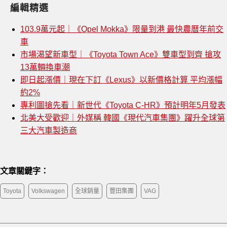
編輯精選
103.9萬元起｜《Opel Mokka》限量到港 最快農曆年前交
車
市場渴望新車型｜《Toyota Town Ace》雙車型到齊 搶攻
13萬輛換車潮
即日起漲價｜現在下訂《Lexus》以新價格計算 平均漲幅
約2%
專利圖搶先看｜新世代《Toyota C-HR》預計明年5月發表
北美大受歡迎｜外媒稱 韓國《現代汽車集團》躍升全球第
三大汽車製造商
文章關鍵字：
Toyota
Volkswagen
全球銷量
豐田集團
VAG