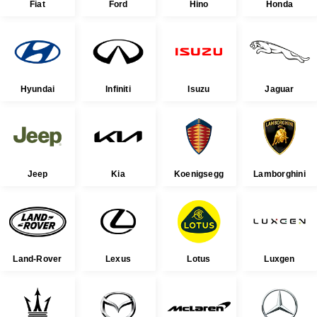
Fiat
Ford
Hino
Honda
Hyundai
Infiniti
Isuzu
Jaguar
Jeep
Kia
Koenigsegg
Lamborghini
Land-Rover
Lexus
Lotus
Luxgen