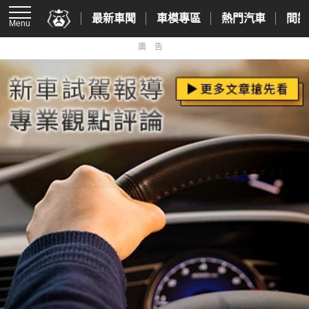
最新車聞
車模專區
熱門汽車
間諜
Menu
廣告