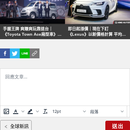
手握王牌 爽賺爽玩靠這台｜
即日起漲價｜現在下訂
《Toyota Town Ace廂型車》
《Lexus》以新價格計算 平均漲
汰舊換免50萬
幅約2%
12pt
段落
送出
全球新訊