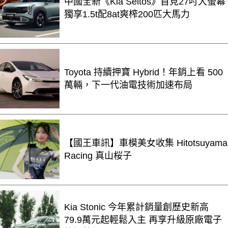
中國全新《Kia Seltos》首見27吋大螢幕
獨享1.5t配8at爽榨200匹大馬力
Toyota 持續押寶 Hybrid！年銷上看 500
萬輛，下一代油電技術加速布局
【國王車訊】車模美女收集 Hitotsuyama
Racing 真山桜子
Kia Stonic 今年累計銷量創歷史新高
79.9萬元起輕鬆入主 再享升級原廠電子