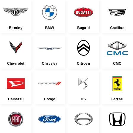
Bentley
BMW
Bugatti
Cadillac
Chevrolet
Chrysler
Citroen
CMC
Daihatsu
Dodge
DS
Ferrari