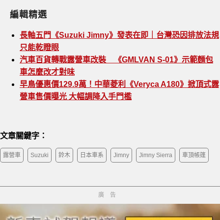
編輯精選
長軸五門《Suzuki Jimny》發表在即｜台灣恐因排放法規
只能乾瞪眼
汽車百貨轉戰露營車改裝 《GMLVAN S-01》示範麵包
車怎麼改才對味
早鳥優惠價129.9萬！中華菱利《Veryca A180》掀頂式露
營車售價曝光 大幅調降入手門檻
文章關鍵字：
露營車
Suzuki
鈴木
日本車系
Jimny
Jimny Sierra
車頂帳篷
廣告