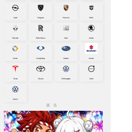
Opel
Peugeot
Porsche
RAM
Renault
Rolls-Royce
Seat
skoda
Smart
SsangYong
Subaru
Suzuki
Tesla
Toyota
Volkswagen
Volvo
VWCV
廣告