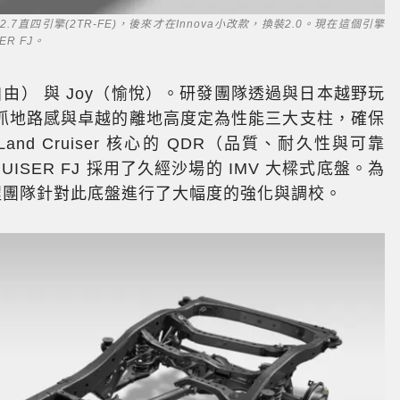
汽油2.7直四引擎(2TR-FE)，後來才在Innova小改款，換裝2.0。現在這個引擎
ER FJ。
（自由） 與 Joy（愉悅）。研發團隊透過與日本越野玩
抓地路感與卓越的離地高度定為性能三大支柱，確保
d Cruiser 核心的 QDR（品質、耐久性與可靠
ISER FJ 採用了久經沙場的 IMV 大樑式底盤。為
標準，工程團隊針對此底盤進行了大幅度的強化與調校。