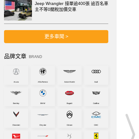
Jeep Wrangler 接單逾400張 逾百名車
主不等0關稅加價交車
更多車聞 >
品牌文章
BRAND
Acura
Alfa-Romeo
Aston-Martin
Audi
Bentley
BMW
Bugatti
Cadillac
Chevrolet
Chrysler
Citroen
CMC