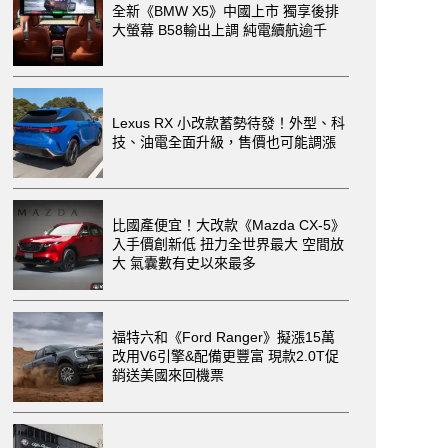
全新《BMW X5》中國上市 獨享後排
大螢幕 B58輸出上調 純電續航逾千
Lexus RX 小改款蓄勢待發！外型、科
技、油電全面升級，售價也可能調漲
比國產便宜！大改款《Mazda CX-5》
入手價創新低 扭力全世界最大 空間放
大 氣囊數有史以來最多
福特六和《Ford Ranger》擬漲15萬
改用V6引擎&配備更豐富 現款2.0T促
銷送美國來回機票