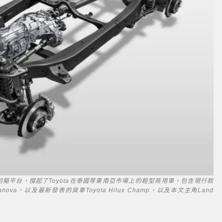
icle)為縱置前置前驅平台，撐起了Toyota在泰國等東南亞市場上的輕型商用車，包含現行款
ota Innova，以及最新發表的貨車Toyota Hilux Champ，以及本文主角Land