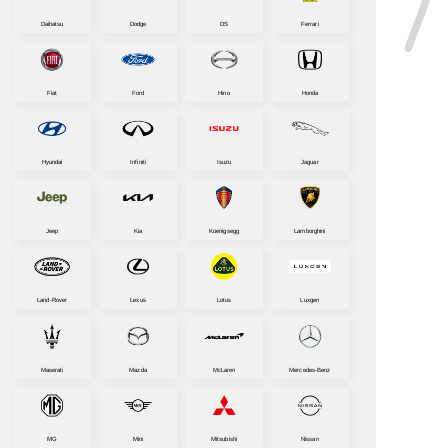
Daihatsu
Dodge
DS
Ferrari
Fiat
Ford
Hino
Honda
Hyundai
Infiniti
Isuzu
Jaguar
Jeep
Kia
Koenigsegg
Lamborghini
Land-Rover
Lexus
Lotus
Luxgen
Maserati
Mazda
McLaren
Mercedes-Benz
MG
Mini
Mitsubishi
Nissan