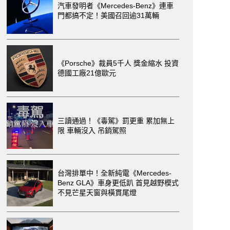
汽車發明者《Mercedes-Benz》連車
門都搞不定！美國召回逾31萬輛
《Porsche》裁員5千人 獎金縮水 投資
德國工廠21億歐元
三讀通過！《毒駕》罰更重 累加無上
限 車輛沒入 吊銷駕照
台灣排單中！全新純電《Mercedes-
Benz GLA》車身更低趴 首見越野模式
不見芒星天窗與橫貫尾燈