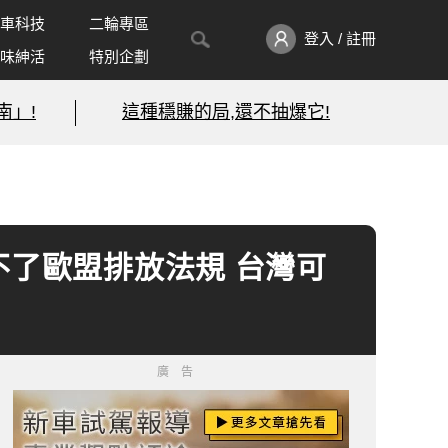
車科技
二輪專區
登入 / 註冊
味紳活
特別企劃
南」!
這種穩賺的局,還不抽爆它!
車 過不了歐盟排放法規 台灣可
廣告