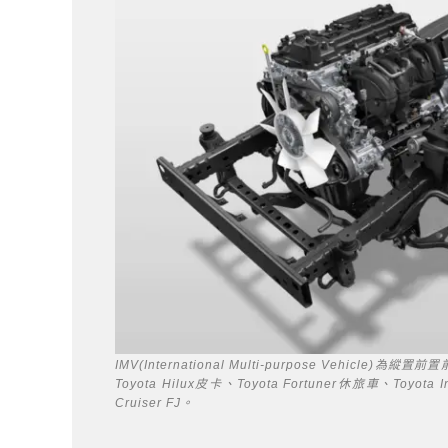
IMV(International Multi-purpose Veh
Toyota Hilux皮卡、Toyota Fortuner休旅車、Toy
Cruiser FJ。