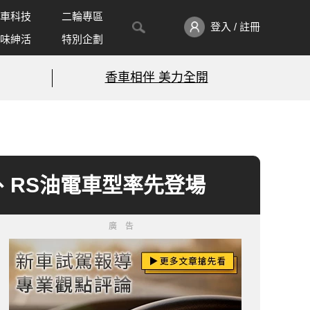
車科技
二輪專區
登入 / 註冊
味紳活
特別企劃
香車相伴 美力全開
高、RS油電車型率先登場
廣告