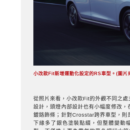
小改款Fit新增運動化設定的RS車型。(圖片來
從照片來看，小改款Fit的外觀不同之
設計，頭燈內部設計也有小幅度修改，在
鍍鉻飾條；針對Crosstar跨界車型
下緣多了銀色塗裝點綴，但整體變動