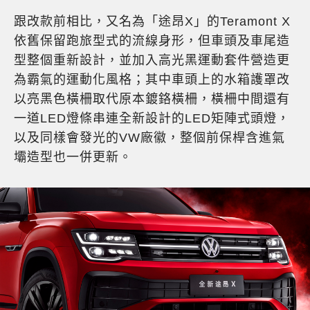
跟改款前相比，又名為「途昂X」的Teramont X
依舊保留跑旅型式的流線身形，但車頭及車尾造
型整個重新設計，並加入高光黑運動套件營造更
為霸氣的運動化風格；其中車頭上的水箱護罩改
以亮黑色橫柵取代原本鍍鉻橫柵，橫柵中間還有
一道LED燈條串連全新設計的LED矩陣式頭燈，
以及同樣會發光的VW廠徽，整個前保桿含進氣
壩造型也一併更新。