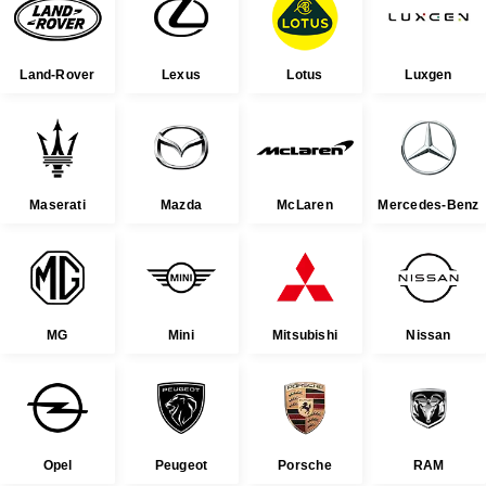
Land-Rover
Lexus
Lotus
Luxgen
Maserati
Mazda
McLaren
Mercedes-Benz
MG
Mini
Mitsubishi
Nissan
Opel
Peugeot
Porsche
RAM