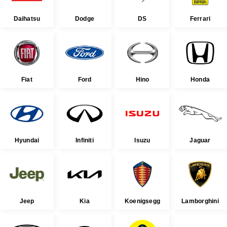
Daihatsu
Dodge
DS
Ferrari
Fiat
Ford
Hino
Honda
Hyundai
Infiniti
Isuzu
Jaguar
Jeep
Kia
Koenigsegg
Lamborghini