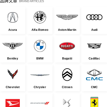
品牌文章
BRAND ARTICLES
Acura
Alfa-Romeo
Aston-Martin
Audi
Bentley
BMW
Bugatti
Cadillac
Chevrolet
Chrysler
Citroen
CMC