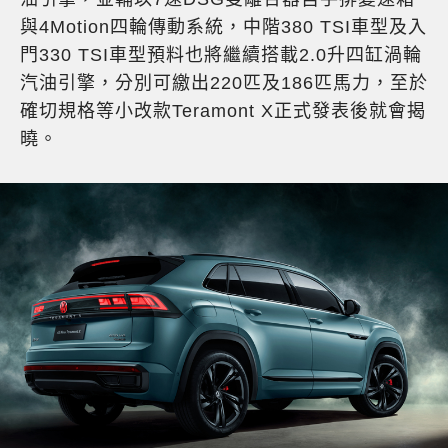
與4Motion四輪傳動系統，中階380 TSI車型及入
門330 TSI車型預料也將繼續搭載2.0升四缸渦輪
汽油引擎，分別可繳出220匹及186匹馬力，至於
確切規格等小改款Teramont X正式發表後就會揭
曉。