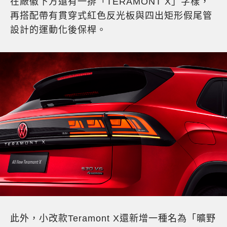
在廠徽下方還有一排「TERAMONT X」字樣，
再搭配帶有貫穿式紅色反光板與四出矩形假尾管
設計的運動化後保桿。
此外，小改款Teramont X還新增一種名為「曠野