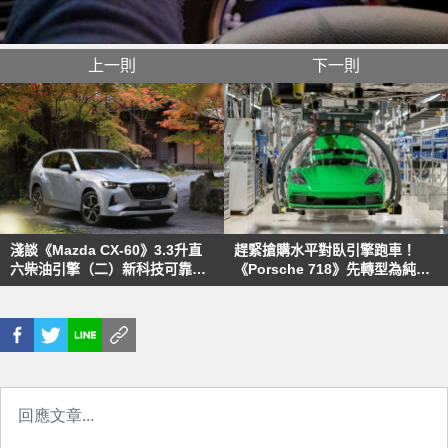
上一則
下一則
淺談《Mazda CX-60》3.3升直
趕緊搶購水平對臥引擎跑車！
六柴油引擎（二）新科技可靠性
《Porsche 718》先轉型為純電
如何？
跑車《911》觀望中！