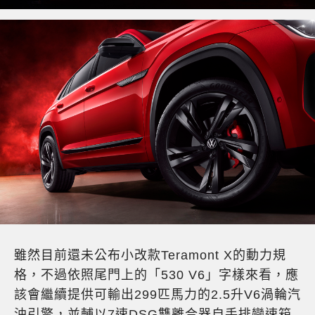
雖然目前還未公布小改款Teramont X的動力規
格，不過依照尾門上的「530 V6」字樣來看，應
該會繼續提供可輸出299匹馬力的2.5升V6渦輪汽
油引擎，並輔以7速DSG雙離合器自手排變速箱