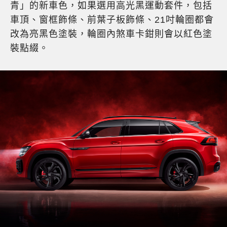
青」的新車色，如果選用高光黑運動套件，包括
車頂、窗框飾條、前葉子板飾條、21吋輪圈都會
改為亮黑色塗裝，輪圈內煞車卡鉗則會以紅色塗
裝點綴。