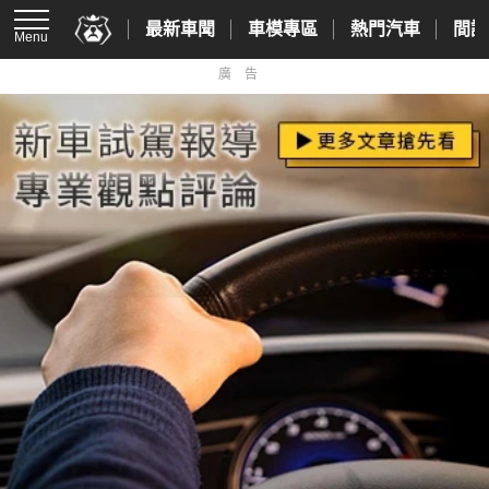
最新車聞
車模專區
熱門汽車
間諜
Menu
廣告