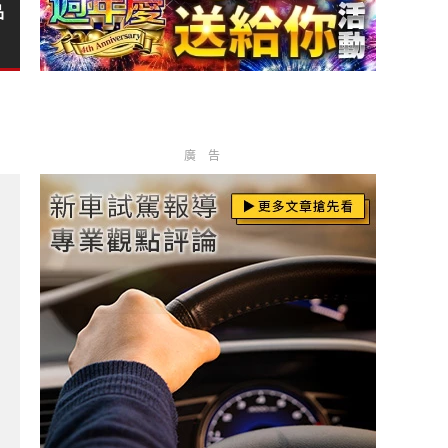
品
廣告
e Klasse 平台再添純電雙門新成員?
」8月8日開啟！S1煥新服及非遺蘇繡外觀新登場?
門油車 與油電車價差僅2萬 RAV4油電更划算？！?
 2028 年登場！全新油電系統成最大亮點?
o MC12」全球首度亮相 為台灣車主打造獨一無二 Fuoriserie 傑作