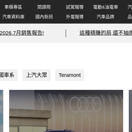
車模專區
間諜照
試駕報導
電動&油電車
汽
汽車資料庫
國內新訊
外電報導
汽車品牌
品
2026.7月銷售報告!
這種穩賺的局,還不抽爆
國車系
上汽大眾
Teramont