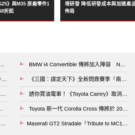
ti G25》與M35 原廠零件1
塔研發 降低研發成本與加速產
烤68折起
佈局
 現身測試 距離正式發表可能只剩一步之遙?
BMW i4 Convertible 傳將加入陣容 Neu
.5 升輕油電與手排版本更有駕駛樂趣?
《三國：謀定天下》全新問鼎賽季「南郡烽起
ing 織田真実那?
誘你買油電車！《Toyota Camry》取消入
 車輛沒入 吊銷駕照 ?
Toyota 新一代 Corolla Cross 傳將於
調查 前懸吊零件疑有安全疑慮?
Maserati GT2 Stradale「Tribute t