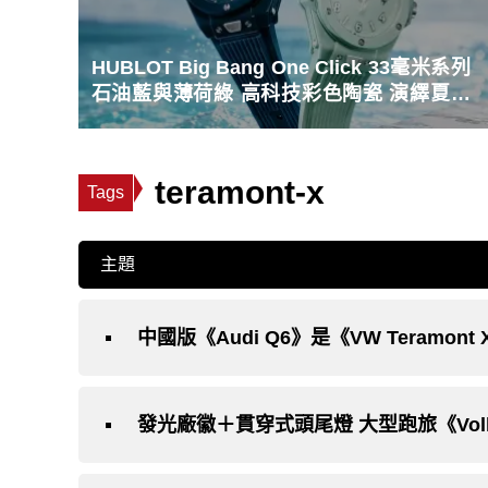
HUBLOT Big Bang One Click 33毫米系列
石油藍與薄荷綠 高科技彩色陶瓷 演繹夏日
島嶼色彩美學
teramont-x
Tags
主題
中國版《Audi Q6》是《VW Teramon
發光廠徽＋貫穿式頭尾燈 大型跑旅《Volks