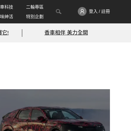
車科技
二輪專區
登入 / 註冊
味紳活
特別企劃
它!
香車相伴 美力全開