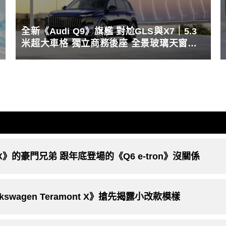
全新《Audi Q9》旗艦 對尬GLS與X7｜5.3
米超大車格 獨立商務後座 全景玻璃天窗破
紀錄
t X》的豪門兄弟 跟年底登場的《Q6 e-tron》沒關係
wagen Teramont X》搶先揭露小改款模樣