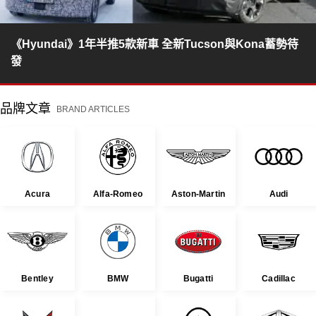
《Hyundai》1年半推5款新車 全新Tucson與Kona蓄勢待
發
品牌文章
BRAND ARTICLES
Acura
Alfa-Romeo
Aston-Martin
Audi
Bentley
BMW
Bugatti
Cadillac