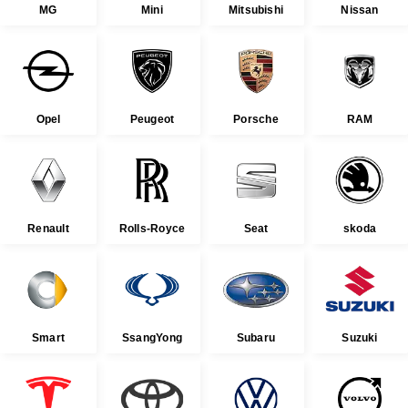
MG
Mini
Mitsubishi
Nissan
Opel
Peugeot
Porsche
RAM
Renault
Rolls-Royce
Seat
skoda
Smart
SsangYong
Subaru
Suzuki