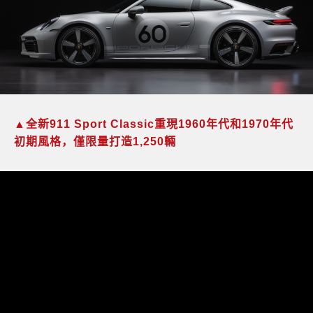
▲
全新
911 Sport Classic
重現
1960
年代和
1970
年代
初期風格，僅限量打造
1,250
輛