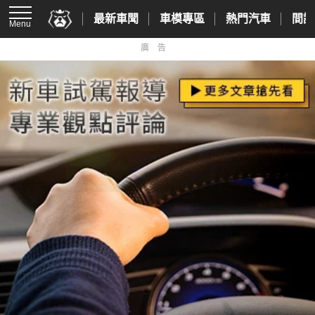
最新車聞
車模專區
熱門汽車
間諜
Menu
廣告