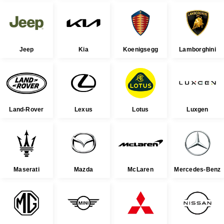
Jeep
Kia
Koenigsegg
Lamborghini
Land-Rover
Lexus
Lotus
Luxgen
Maserati
Mazda
McLaren
Mercedes-Benz