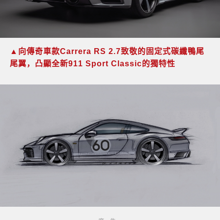
▲
向傳奇車款
Carrera RS 2.7
致敬的固定式碳纖鴨尾
尾翼，凸顯全新
911 Sport Classic
的獨特性