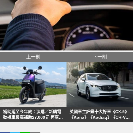
上一則
下一則
補助延至今年底：汰購／新購電
英國車主評鑑十大好車《CX-5》
動機車最高補助27,000元 再享免
《Kona》《Kodiaq》《CR-V》
燃料稅、免牌照稅、免停車費
《CH-R》《Model 3》皆上榜
（一）