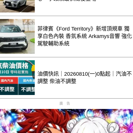
菲律賓《Ford Territory》新增頂規車 獨
享白色內裝 香氛系統 Arkamys音響 強化
駕駛輔助系統
油價快訊｜20260810(一)0點起｜汽油不
調整 柴油不調整
廣告