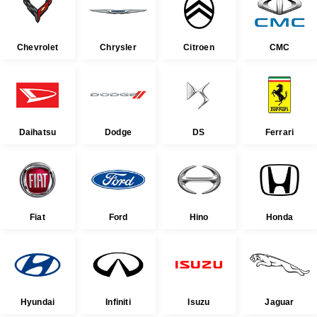
Chevrolet
Chrysler
Citroen
CMC
Daihatsu
Dodge
DS
Ferrari
Fiat
Ford
Hino
Honda
Hyundai
Infiniti
Isuzu
Jaguar