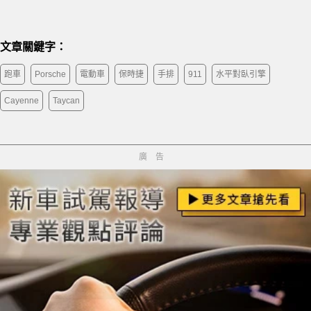
文章關鍵字：
跑車
Porsche
電動車
保時捷
手排
911
水平對臥引擎
Cayenne
Taycan
廣告