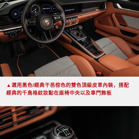
▲
選用黑色
/
經典干邑棕色的雙色頂級皮革內裝，
搭配
經典的千鳥格紋妝點在座椅中央以及車門飾板