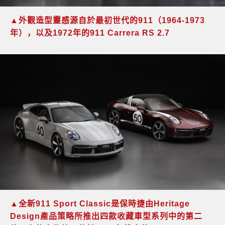
▲
外觀造型靈感源自於最初世代的
911
（
1964
-
1973
年
），以及
1972
年的
911 Carrera RS 2.7
▲
全新
911 Sport Classic
是保時捷由
Heritage
Design
產品策略
所推出四款收藏車型系列中的第二