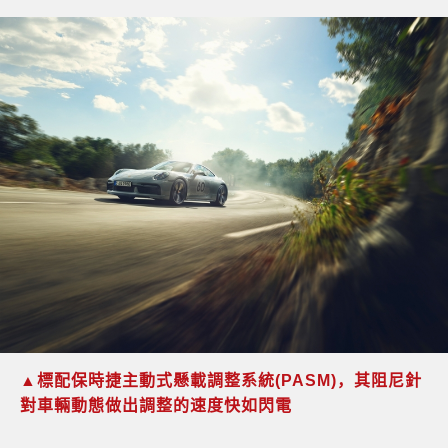
▲
標配保時捷主動式懸載調整系統
(PASM)
，
其阻尼針
對車輛動態做出調整的速度快如閃電