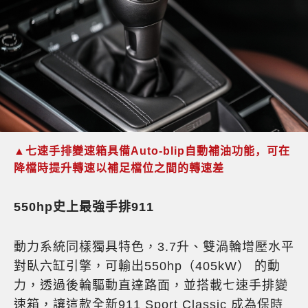
▲
七速手排變速箱具備
Auto-blip
自動補油功能，可在
降檔時提升轉速以補足檔位之間的轉速差
550hp史上最強手排911
動力系統同樣獨具特色，3.7升、雙渦輪增壓水平
對臥六缸引擎，可輸出550hp（405kW） 的動
力，透過後輪驅動直達路面，並搭載七速手排變
速箱，讓這款全新911 Sport Classic 成為保時