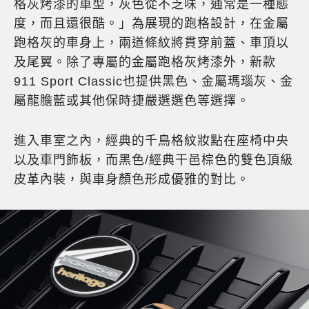
格灰烤漆的車型，灰色從不乏味，通常是一種態
度，而且還很酷。」為展現的跑格設計，在金屬
跑格灰的車身上，兩道條紋將貫穿前蓋、車頂以
及尾翼。除了專屬的金屬跑格灰烤漆外，新款
911 Sport Classic也提供黑色、金屬瑪瑙灰、金
屬龍膽藍或其他保時捷嚴選選色等選擇。
進入車室之內，經典的千鳥格紋妝點在座椅中央
以及車門飾板，而黑色/經典干邑棕色的雙色頂級
皮革內裝，與車身顏色形成優雅的對比。