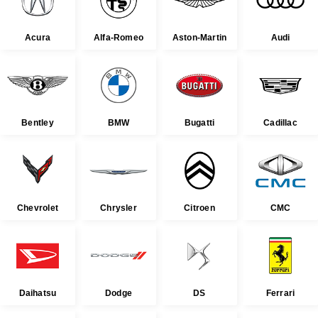
Acura
Alfa-Romeo
Aston-Martin
Audi
Bentley
BMW
Bugatti
Cadillac
Chevrolet
Chrysler
Citroen
CMC
Daihatsu
Dodge
DS
Ferrari