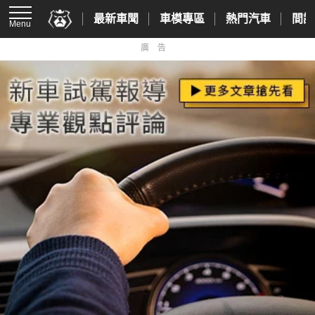
最新車聞
車模專區
熱門汽車
間諜
Menu
廣告