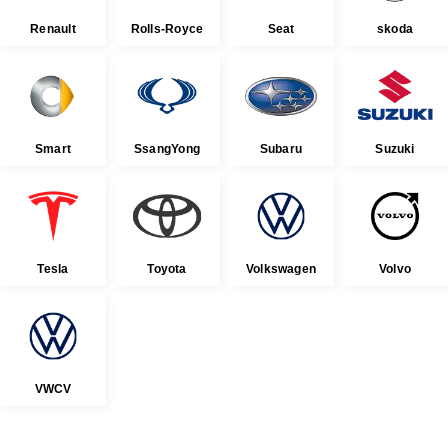
Renault
Rolls-Royce
Seat
skoda
Smart
SsangYong
Subaru
Suzuki
Tesla
Toyota
Volkswagen
Volvo
VWCV