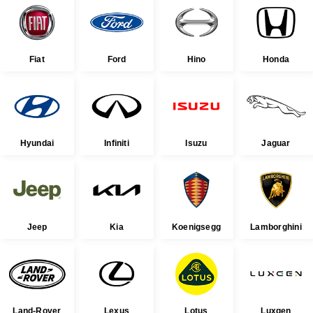
Fiat
Ford
Hino
Honda
Hyundai
Infiniti
Isuzu
Jaguar
Jeep
Kia
Koenigsegg
Lamborghini
Land-Rover
Lexus
Lotus
Luxgen