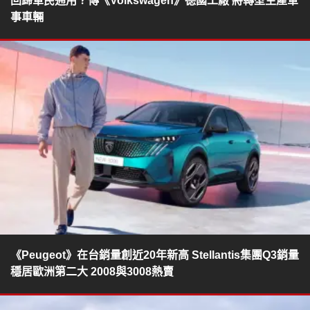
回歸軍民通用？傳《Volkswagen》德國工廠 將轉型生產軍
事車輛
《Peugeot》在台銷量創近20年新高 Stellantis集團Q3銷量
穩居歐洲第二大 2008與3008熱賣