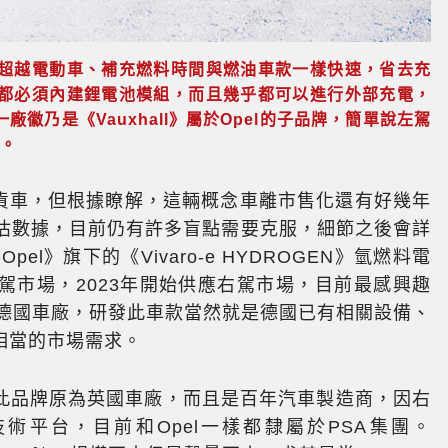
超越電動車、補充燃料時間與燃油車款一樣快速，省去充
都必須內建鋰電池模組，而且幾乎都可以進行外部充電，
徽乃是《Vauxhall》屬於Opel的子品牌，簡單說左駕
l。
念貨車，但根據瞭解，這輛概念車離市售化還有好幾年
推估數據，目前仍有許多盲點需要克服，細節之後會詳
pel》旗下的《Vivaro-e HYDROGEN》氫燃料電
駕市場，2023年開始供應右駕市場，目前最感興趣
是德國車廠，研發此車款當然就是德國已有相關設備、
相當的市場需求。
生，此品牌原為英國車廠，而且是百年汽車製造商，因右
技術平台，目前和Opel一樣都隸屬於PSA集團。