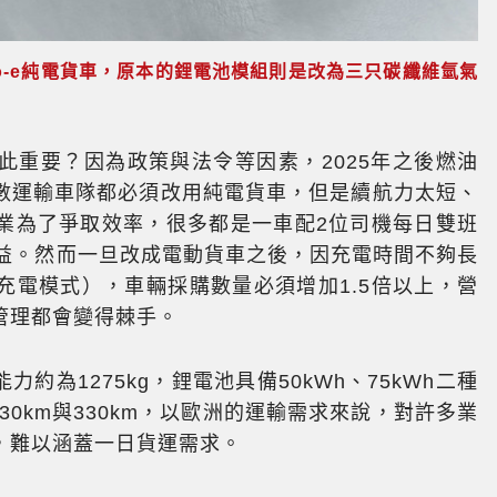
Vivaro-e純電貨車，原本的鋰電池模組則是改為三只碳纖維氫氣
此重要？因為政策與法令等因素，2025年之後燃油
數運輸車隊都必須改用純電貨車，但是續航力太短、
業為了爭取效率，很多都是一車配2位司機每日雙班
效益。然而一旦改成電動貨車之後，因充電時間不夠長
充電模式），車輛採購數量必須增加1.5倍以上，營
管理都會變得棘手。
能力約為1275kg，鋰電池具備50kWh、75kWh二種
30km與330km，以歐洲的運輸需求來說，對許多業
，難以涵蓋一日貨運需求。