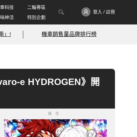
車科技
二輪專區
登入 / 註冊
味紳活
特別企劃
南」!
機車銷售量品牌排行榜
o-e HYDROGEN》開
廣告