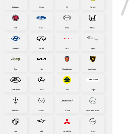
Daihatsu
Dodge
DS
Ferrari
Fiat
Ford
Hino
Honda
Hyundai
Infiniti
Isuzu
Jaguar
Jeep
Kia
Koenigsegg
Lamborghini
Land-Rover
Lexus
Lotus
Luxgen
Maserati
Mazda
McLaren
Mercedes-Benz
MG
Mini
Mitsubishi
Nissan