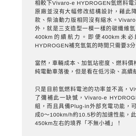
相較下Vivaro-e HYDROGEN氫燃
原廠並沒有大幅修改結構設計，藉此降
款、柴油動力版相同沒有縮水。Vivaro
外，就是三支造型一模一樣的碳纖維氫氣
400km的續航力。即便400km未
HYDROGEN補充氫氣的時間只需要3
當然，車輛成本、加氫站密度、燃料價
純電動車落後，但是看在低污染、高續
只是目前氫燃料電池的功率並不高，Viva
了彌補此一缺憾，Vivaro-e HYD
組，而且具備Plug-in外部充電功能，可
成0～100km/h約10.5秒的加速性
450km左右的境界「不無小補」！