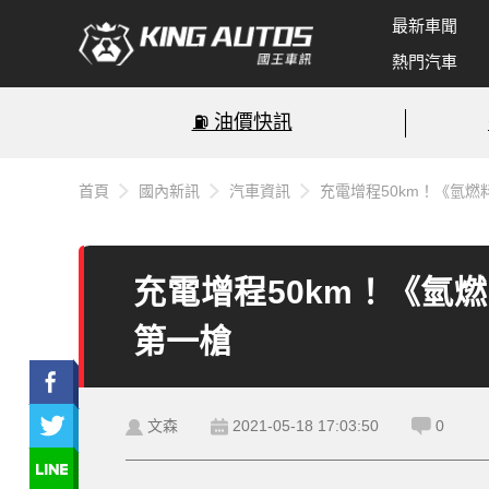
最新車聞
熱門汽車
⛽️ 油價快訊
首頁
國內新訊
汽車資訊
充電增程50km！《氫燃料電
充電增程50km！《氫燃料
第一槍
文森
2021-05-18 17:03:50
0