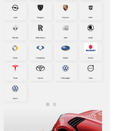
Opel
Peugeot
Porsche
RAM
Renault
Rolls-Royce
Seat
skoda
Smart
SsangYong
Subaru
Suzuki
Tesla
Toyota
Volkswagen
Volvo
VWCV
廣告