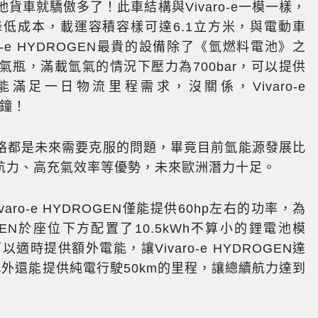
料電池貨車就驕傲多了！此車結構與Vivaro-e一模一樣，
低成本，載運容積容樣可達6.1立方米，與電動車
-e HYDROGEN最貴的設備除了《氫燃料電池》之
瓶，滿載氫氣的情況下壓力為700bar，可以提供
必能滿足一日物流里程需求，沒關係，Vivaro-e
分鐘！
格都是未來需要克服的問題，畢竟目前氫能源發展比
航力、高充氣效率等優勢，未來歐洲潛力十足。
ro-e HYDROGEN僅能提供60hp左右的功率，為
ROGEN於座位下方配置了10.5kWh不算小的鋰電池模
以適時提供額外電能，讓Vivaro-e HYDROGEN達
能，此外還能提供純電行駛50km的里程，讓總續航力達到