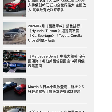
比國產便宜！大改款《Mazda CX-5》
入手價創新低 扭力全世界最大 空間放
大 氣囊數有史以來最多
2026年7月《國產車款》銷售排行：
《Hyundai Tucson 》還是賣不贏
《Kia Sportage》！Toyota Corolla
Cross創單月新高
《Mercedes-Benz》中控大螢幕 沒有
回頭路！哪怕美國曾召回逾14萬輛儀
表黑畫面
Mazda 3 日本小改款登場！新增 2.5
升輕油電與手排版本更有駕駛樂趣