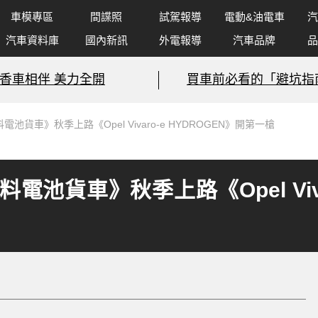
車模專區
間諜照
試駕報導
電動&油電車
汽
汽車資料庫
國內新訊
外電報導
汽車品牌
品
香車相伴 美力全開
買車前必看的「避坑指
池貨車》秋季上路《Opel Vivaro-e HYDROGEN》開第一槍
電池貨車》秋季上路《Opel Vivar