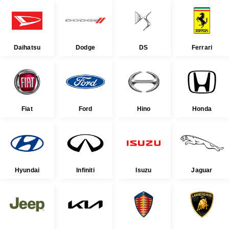
Daihatsu
Dodge
DS
Ferrari
Fiat
Ford
Hino
Honda
Hyundai
Infiniti
Isuzu
Jaguar