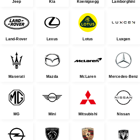
Jeep
Kia
Koenigsegg
Lamborghini
Land-Rover
Lexus
Lotus
Luxgen
Maserati
Mazda
McLaren
Mercedes-Benz
MG
Mini
Mitsubishi
Nissan