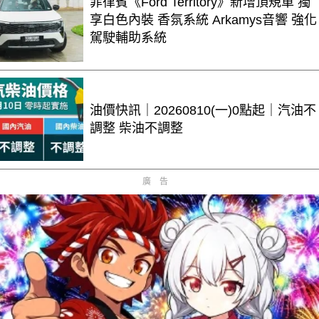
菲律賓《Ford Territory》新增頂規車 獨
享白色內裝 香氛系統 Arkamys音響 強化
駕駛輔助系統
油價快訊｜20260810(一)0點起｜汽油不
調整 柴油不調整
廣告