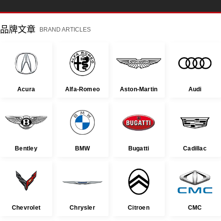
品牌文章
BRAND ARTICLES
Acura
Alfa-Romeo
Aston-Martin
Audi
Bentley
BMW
Bugatti
Cadillac
Chevrolet
Chrysler
Citroen
CMC