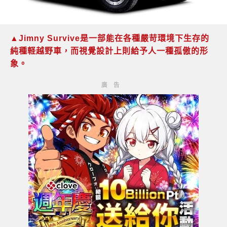
▲Jimny Survive是一部能在各種嚴苛環境下生存的
純種軽越野車，而視覺設計上則給予人一種孤傲的形
象。