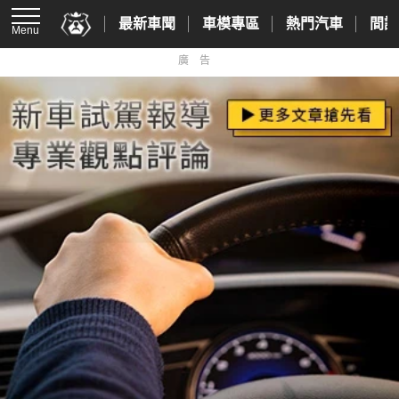
最新車聞
車模專區
熱門汽車
間諜
Menu
廣告