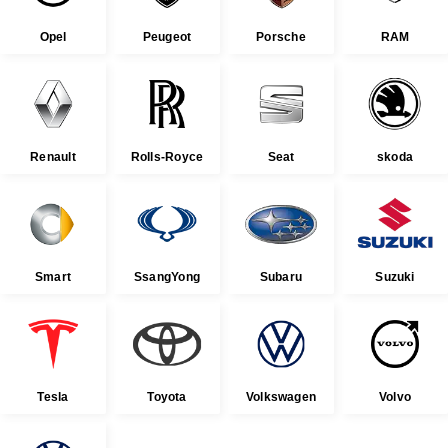
Opel
Peugeot
Porsche
RAM
Renault
Rolls-Royce
Seat
skoda
Smart
SsangYong
Subaru
Suzuki
Tesla
Toyota
Volkswagen
Volvo