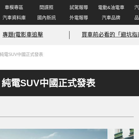
車模專區
間諜照
試駕報導
電動&油電車
汽
汽車資料庫
國內新訊
外電報導
汽車品牌
品
專題|電影車追擊
買車前必看的「避坑指
》純電SUV中國正式發表
》純電SUV中國正式發表