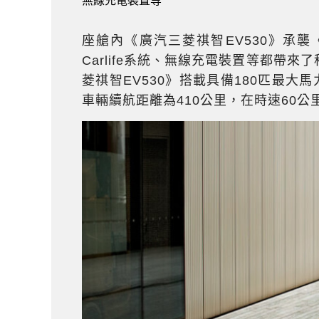
無線充電裝置等
座艙內《廣汽三菱祺智EV530》承襲
Carlife系統、無線充電裝置等都帶
菱祺智EV530》搭載具備180匹最大
車輛續航距離為410公里，在時速60公