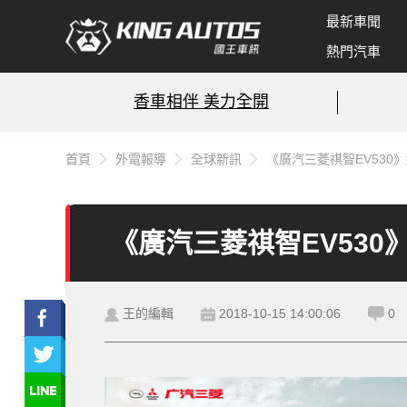
最新車聞
熱門汽車
香車相伴 美力全開
首頁
外電報導
全球新訊
《廣汽三菱祺智EV530
《廣汽三菱祺智EV530
王的編輯
2018-10-15 14:00:06
0