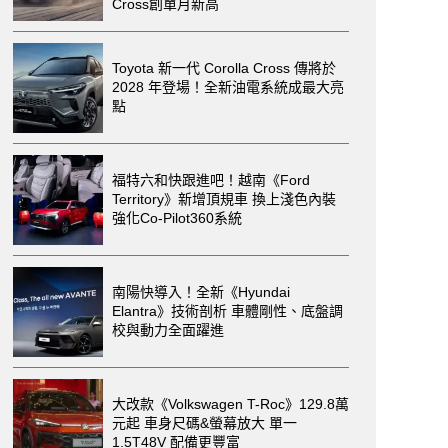
Cross創單月新高
Toyota 新一代 Corolla Cross 傳將於
2028 年登場！全新油電系統成最大亮
點
福特六和快跟進吧！越南《Ford
Territory》新增頂規車 換上淺色內裝
強化Co-Pilot360系統
南陽快導入！全新《Hyundai
Elantra》技術剖析 車體剛性、底盤調
校與動力全面躍進
大改款《Volkswagen T-Roc》129.8萬
元起 車身尺碼&螢幕放大 單一
1.5T48V 配備更豐富