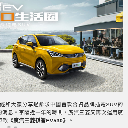
王車訊曾經和大家分享過訴求中國首款合資品牌插電SUV的
的消息。事隔近一年的時間，廣汽三菱又再次運用廣
車款
《廣汽三菱祺智EV530》
。
廣告