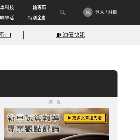
車科技
二輪專區
登入 / 註冊
味紳活
特別企劃
南」!
⛽️ 油價快訊
廣告