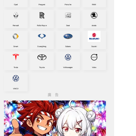
Opel
Peugeot
Porsche
RAM
Renault
Rolls-Royce
Seat
skoda
Smart
SsangYong
Subaru
Suzuki
Tesla
Toyota
Volkswagen
Volvo
VWCV
廣告