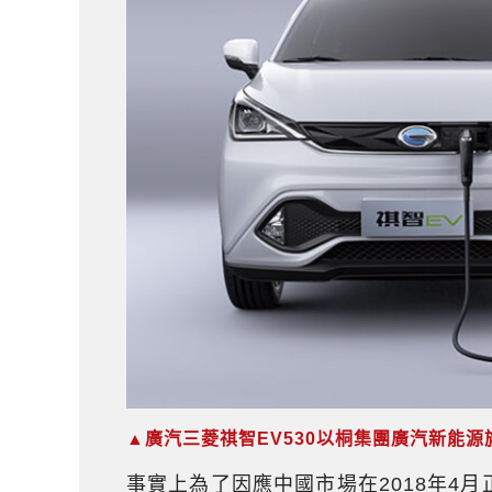
▲廣汽三菱祺智EV530以桐集團廣汽新能源
事實上為了因應中國市場在2018年4