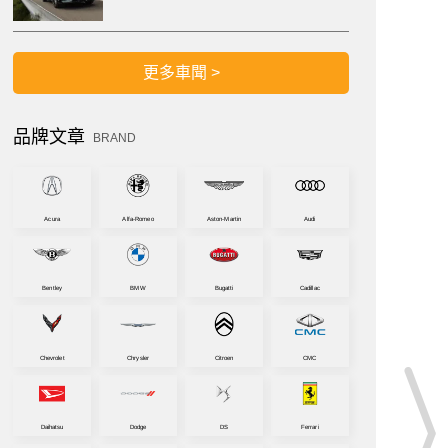
更多車聞 >
品牌文章
BRAND
Acura
Alfa-Romeo
Aston-Martin
Audi
Bentley
BMW
Bugatti
Cadillac
Chevrolet
Chrysler
Citroen
CMC
Daihatsu
Dodge
DS
Ferrari