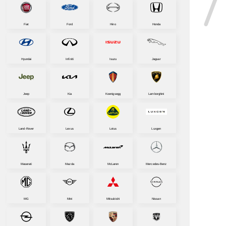
Fiat
Ford
Hino
Honda
Hyundai
Infiniti
Isuzu
Jaguar
Jeep
Kia
Koenigsegg
Lamborghini
Land-Rover
Lexus
Lotus
Luxgen
Maserati
Mazda
McLaren
Mercedes-Benz
MG
Mini
Mitsubishi
Nissan