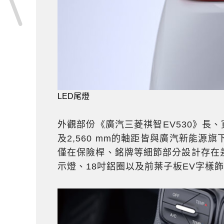
LED尾燈
外觀部份《廣汽三菱祺智EV530》長、寬、高
及2,560 mm的軸距皆與廣汽新能源
僅在保險桿、銘牌等細節部分設計存在差
示燈、18吋鋁圈以及前葉子板EV字樣