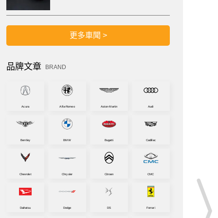
更多車聞 >
品牌文章
BRAND
Acura
Alfa-Romeo
Aston-Martin
Audi
Bentley
BMW
Bugatti
Cadillac
Chevrolet
Chrysler
Citroen
CMC
Daihatsu
Dodge
DS
Ferrari