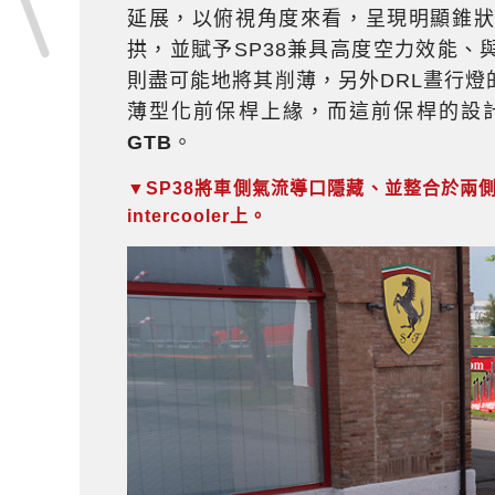
延展，以俯視角度來看，呈現明顯錐
拱，並賦予SP38兼具高度空力效能
則盡可能地將其削薄，另外DRL晝行
薄型化前保桿上緣，而這前保桿的設計線
GTB
。
▼SP38將車側氣流導口隱藏、並整合於兩
intercooler上。