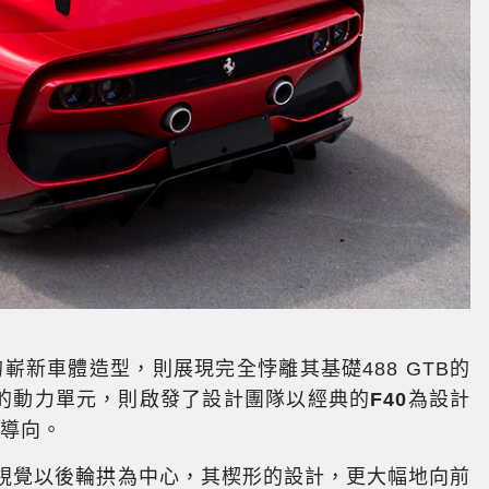
嶄新車體造型，則展現完全悖離其基礎488 GTB的
ler的動力單元，則啟發了設計團隊以經典的
F40
為設計
計導向。
38的設計視覺以後輪拱為中心，其楔形的設計，更大幅地向前