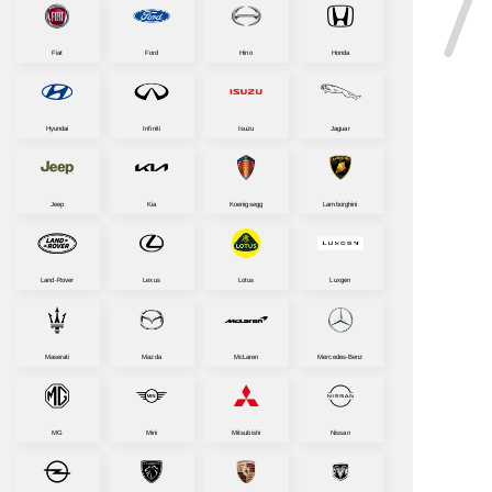
Fiat
Ford
Hino
Honda
Hyundai
Infiniti
Isuzu
Jaguar
Jeep
Kia
Koenigsegg
Lamborghini
Land-Rover
Lexus
Lotus
Luxgen
Maserati
Mazda
McLaren
Mercedes-Benz
MG
Mini
Mitsubishi
Nissan