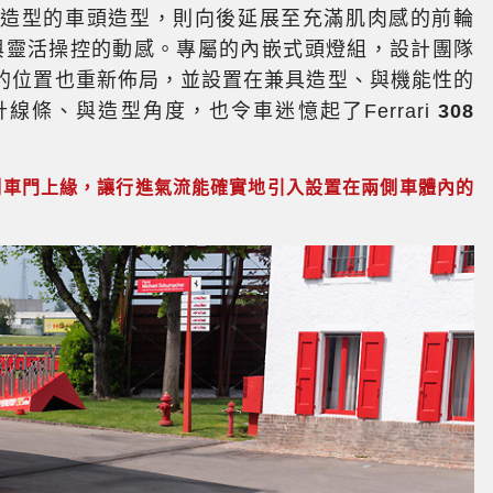
狀造型的車頭造型，則向後延展至充滿肌肉感的前輪
、與靈活操控的動感。專屬的內嵌式頭燈組，設計團隊
燈的位置也重新佈局，並設置在兼具造型、與機能性的
條、與造型角度，也令車迷憶起了Ferrari
308
側車門上緣，讓行進氣流能確實地引入設置在兩側車體內的