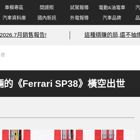
車模專區
間諜照
試駕報導
電動&油電車
汽
汽車資料庫
國內新訊
外電報導
汽車品牌
品
2026.7月銷售報告!
這種穩賺的局,還不抽爆
出世
《Ferrari SP38》橫空出世