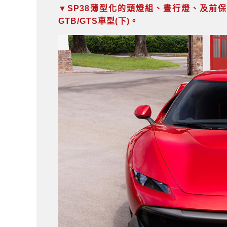
▼SP38薄型化的頭燈組、晝行燈、及前保
GTB/GTS車型(下)。