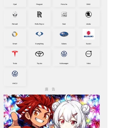
Opel
Peugeot
Porsche
RAM
Renault
Rolls-Royce
Seat
skoda
Smart
SsangYong
Subaru
Suzuki
Tesla
Toyota
Volkswagen
Volvo
VWCV
廣告