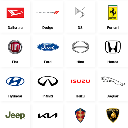
Daihatsu
Dodge
DS
Ferrari
Fiat
Ford
Hino
Honda
Hyundai
Infiniti
Isuzu
Jaguar