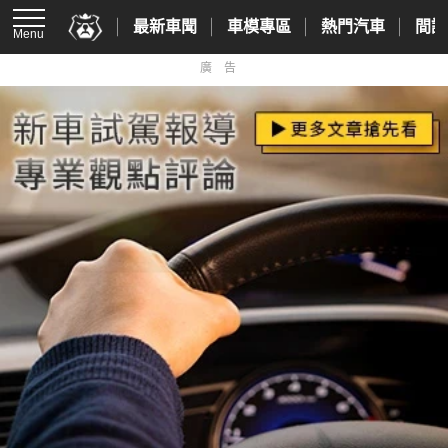
最新車聞
車模專區
熱門汽車
間諜
Menu
廣告