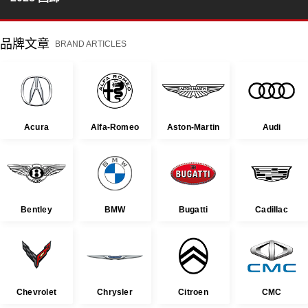
品牌文章
BRAND ARTICLES
Acura
Alfa-Romeo
Aston-Martin
Audi
Bentley
BMW
Bugatti
Cadillac
Chevrolet
Chrysler
Citroen
CMC