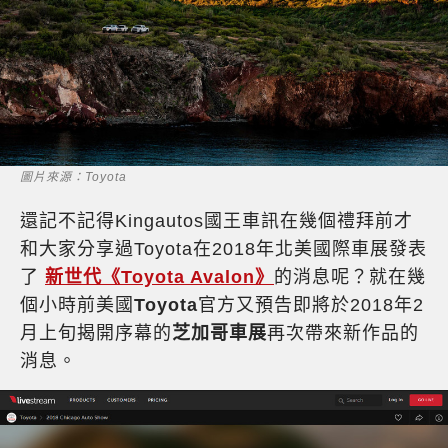
圖片來源：Toyota
還記不記得Kingautos國王車訊在幾個禮拜前才
和大家分享過Toyota在2018年北美國際車展發表
了
新世代《Toyota Avalon》
的消息呢？就在幾
個小時前美國
Toyota
官方又預告即將於2018年2
月上旬揭開序幕的
芝加哥車展
再次帶來新作品的
消息。