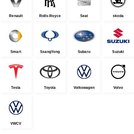
Renault
Rolls-Royce
Seat
skoda
Smart
SsangYong
Subaru
Suzuki
Tesla
Toyota
Volkswagen
Volvo
VWCV