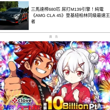
三馬達榨680匹 屌打M139引擎！純電
《AMG CLA 45》登基紐柏林同級最速王
者
廣告