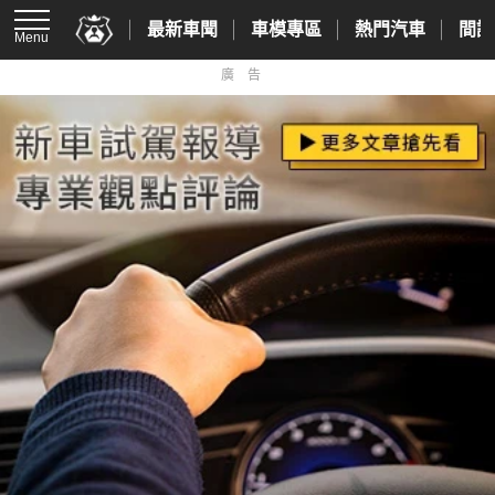
最新車聞
車模專區
熱門汽車
間諜
Menu
廣告