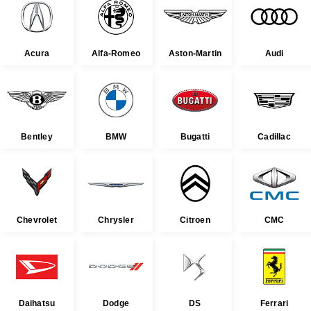
Acura
Alfa-Romeo
Aston-Martin
Audi
Bentley
BMW
Bugatti
Cadillac
Chevrolet
Chrysler
Citroen
CMC
Daihatsu
Dodge
DS
Ferrari