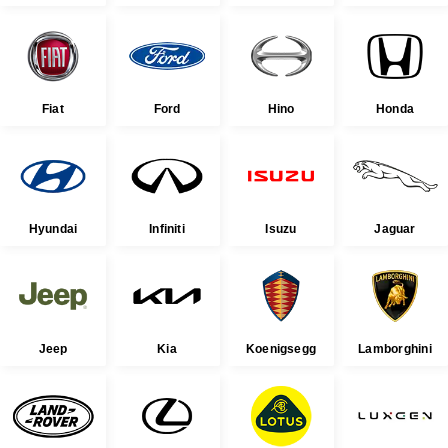
Fiat
Ford
Hino
Honda
Hyundai
Infiniti
Isuzu
Jaguar
Jeep
Kia
Koenigsegg
Lamborghini