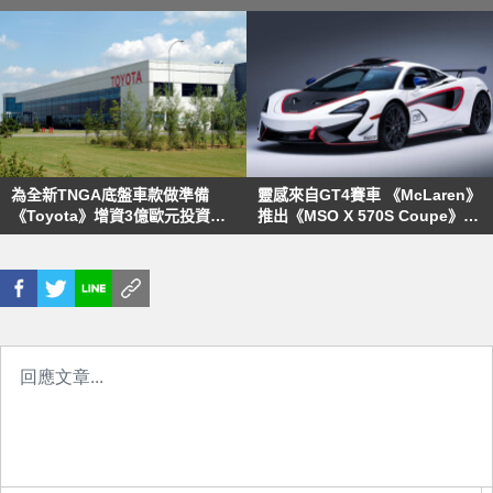
為全新TNGA底盤車款做準備
靈感來自GT4賽車 《McLaren》
《Toyota》增資3億歐元投資
推出《MSO X 570S Coupe》限
TMMF產線
量客製車款