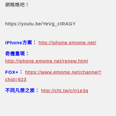
網瞧瞧吧！
https://youtu.be/YeVg_cIRAGY
iPhone
方案：
http://iphone.emome.net/
奇機重現：
http://iphone.emome.net/renew.html
FOX+
：
https://www.emome.net/channel?
chid=923
不同凡想之旅：
http://cht.tw/c/n1e3q