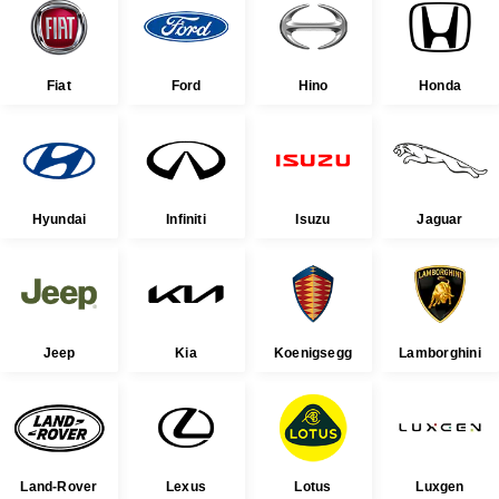
Fiat
Ford
Hino
Honda
Hyundai
Infiniti
Isuzu
Jaguar
Jeep
Kia
Koenigsegg
Lamborghini
Land-Rover
Lexus
Lotus
Luxgen