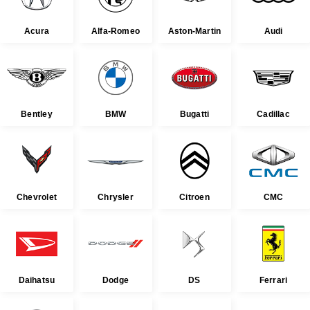
Acura
Alfa-Romeo
Aston-Martin
Audi
Bentley
BMW
Bugatti
Cadillac
Chevrolet
Chrysler
Citroen
CMC
Daihatsu
Dodge
DS
Ferrari