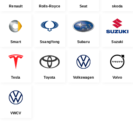
Renault
Rolls-Royce
Seat
skoda
Smart
SsangYong
Subaru
Suzuki
Tesla
Toyota
Volkswagen
Volvo
VWCV