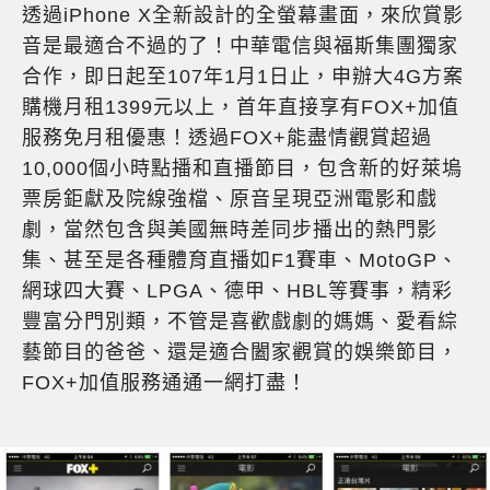
透過iPhone X全新設計的全螢幕畫面，來欣賞影
音是最適合不過的了！中華電信與福斯集團獨家
合作，即日起至107年1月1日止，申辦大4G方案
購機月租1399元以上，首年直接享有FOX+加值
服務免月租優惠！透過FOX+能盡情觀賞超過
10,000個小時點播和直播節目，包含新的好萊塢
票房鉅獻及院線強檔、原音呈現亞洲電影和戲
劇，當然包含與美國無時差同步播出的熱門影
集、甚至是各種體育直播如F1賽車、MotoGP、
網球四大賽、LPGA、德甲、HBL等賽事，精彩
豐富分門別類，不管是喜歡戲劇的媽媽、愛看綜
藝節目的爸爸、還是適合闔家觀賞的娛樂節目，
FOX+加值服務通通一網打盡！