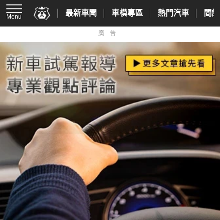
最新車聞
車模專區
熱門汽車
間諜
Menu
廣告