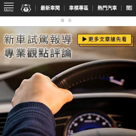
最新車聞
車模專區
熱門汽車
間諜
Menu
廣告