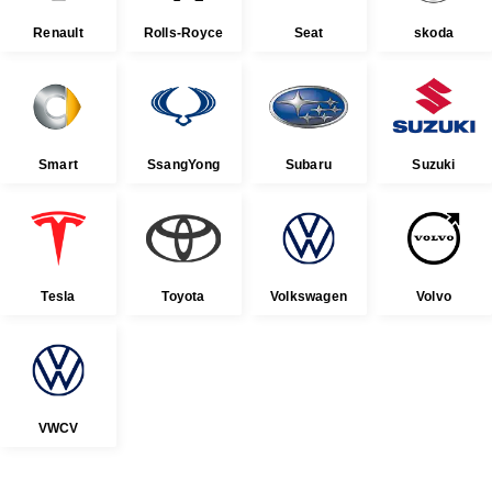
Renault
Rolls-Royce
Seat
skoda
Smart
SsangYong
Subaru
Suzuki
Tesla
Toyota
Volkswagen
Volvo
VWCV