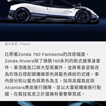
圖片來源：Pagani
比照著Zonda 760 Fantasma的改造幅度，
Zonda Riviera除了換裝760系列的新式樣車身套
件、車頂進氣口與大型尾翼外，並將車身塗裝改
為珍珠白搭配碳纖維原色與藍色條紋的式樣，車
內部分則以藍色與黑色為主，採用高檔真皮與
Alcantara麂皮進行鋪陳，並以大量碳纖維進行點
綴，在競技氣息之於還擁有著奢華質感。