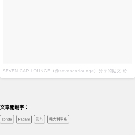
SEVEN CAR LOUNGE（@sevencarlounge）分享的貼文
於
20
文章關鍵字：
zonda
Pagani
影片
義大利車系