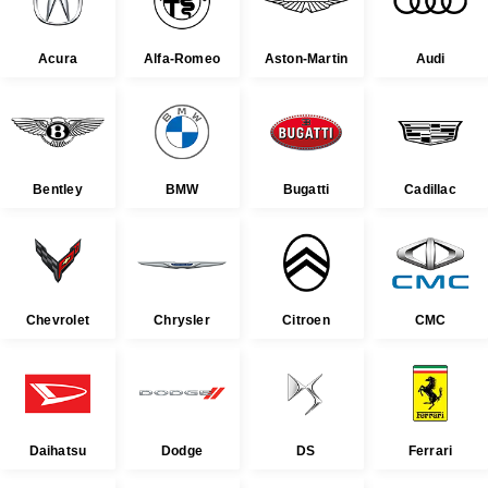
Acura
Alfa-Romeo
Aston-Martin
Audi
Bentley
BMW
Bugatti
Cadillac
Chevrolet
Chrysler
Citroen
CMC
Daihatsu
Dodge
DS
Ferrari