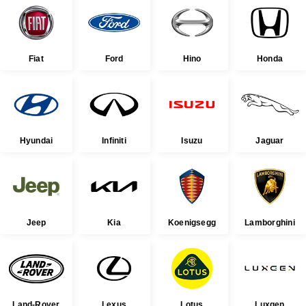
Fiat
Ford
Hino
Honda
Hyundai
Infiniti
Isuzu
Jaguar
Jeep
Kia
Koenigsegg
Lamborghini
Land-Rover
Lexus
Lotus
Luxgen