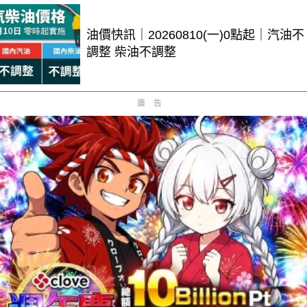
油價快訊｜20260810(一)0點起｜汽油不
調整 柴油不調整
廣告