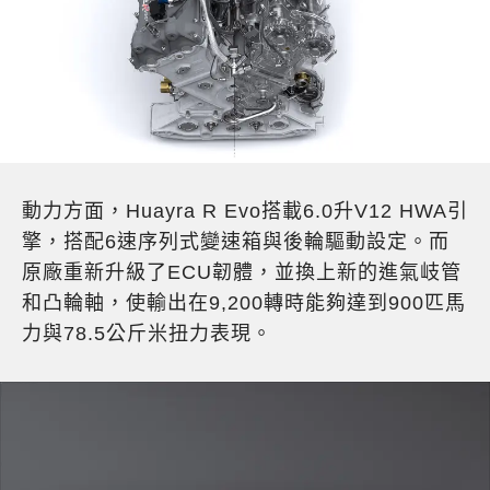
動力方面，Huayra R Evo搭載6.0升V12 HWA引
擎，搭配6速序列式變速箱與後輪驅動設定。而
原廠重新升級了ECU韌體，並換上新的進氣岐管
和凸輪軸，使輸出在9,200轉時能夠達到900匹馬
力與78.5公斤米扭力表現。