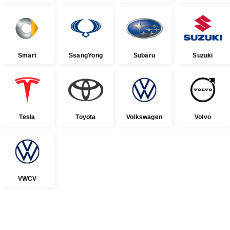
Smart
SsangYong
Subaru
Suzuki
Tesla
Toyota
Volkswagen
Volvo
VWCV