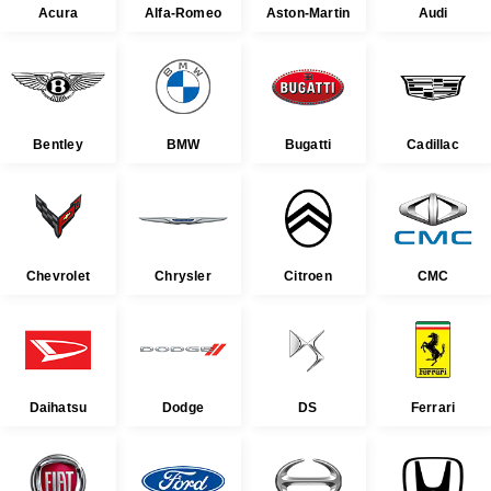
Acura
Alfa-Romeo
Aston-Martin
Audi
Bentley
BMW
Bugatti
Cadillac
Chevrolet
Chrysler
Citroen
CMC
Daihatsu
Dodge
DS
Ferrari