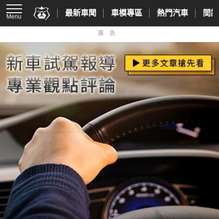
最新車聞
車模專區
熱門汽車
間諜
Menu
廣告