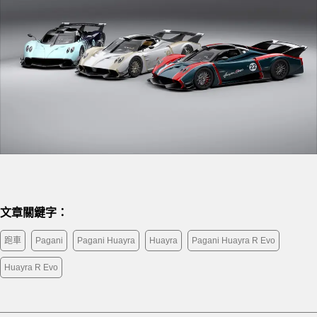
文章關鍵字：
跑車
Pagani
Pagani Huayra
Huayra
Pagani Huayra R Evo
Huayra R Evo