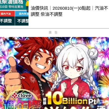
油價快訊｜20260810(一)0點起｜汽油不
調整 柴油不調整
廣告