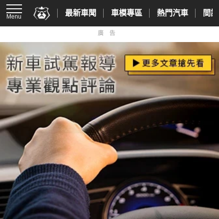
最新車聞
車模專區
熱門汽車
間諜
Menu
廣告