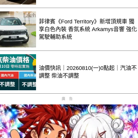
菲律賓《Ford Territory》新增頂規車 獨
享白色內裝 香氛系統 Arkamys音響 強化
駕駛輔助系統
油價快訊｜20260810(一)0點起｜汽油不
調整 柴油不調整
廣告