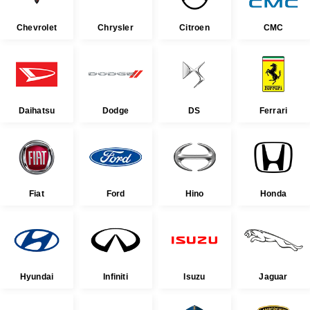
Chevrolet
Chrysler
Citroen
CMC
Daihatsu
Dodge
DS
Ferrari
Fiat
Ford
Hino
Honda
Hyundai
Infiniti
Isuzu
Jaguar