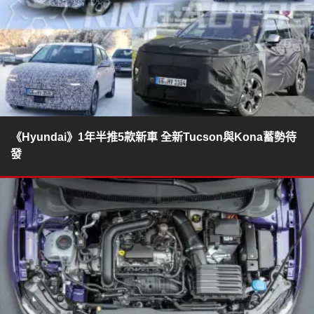
《Hyundai》1年半推5款新車 全新Tucson與Kona蓄勢待
發