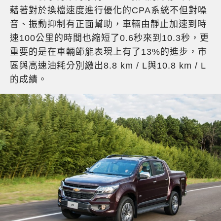
藉著對於換檔速度進行優化的CPA系統不但對噪
音、振動抑制有正面幫助，車輛由靜止加速到時
速100公里的時間也縮短了0.6秒來到10.3秒，更
重要的是在車輛節能表現上有了13%的進步，市
區與高速油耗分別繳出8.8 km / L與10.8 km / L
的成績。