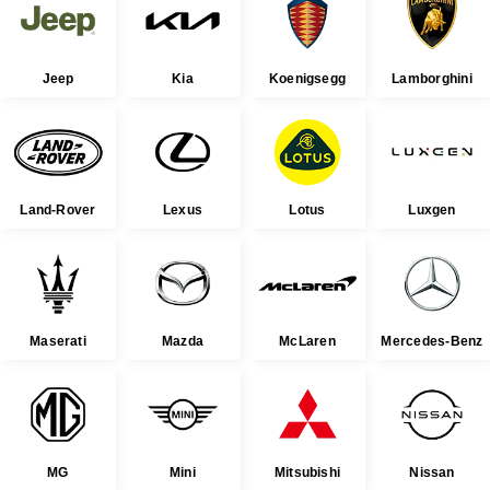
Jeep
Kia
Koenigsegg
Lamborghini
Land-Rover
Lexus
Lotus
Luxgen
Maserati
Mazda
McLaren
Mercedes-Benz
MG
Mini
Mitsubishi
Nissan