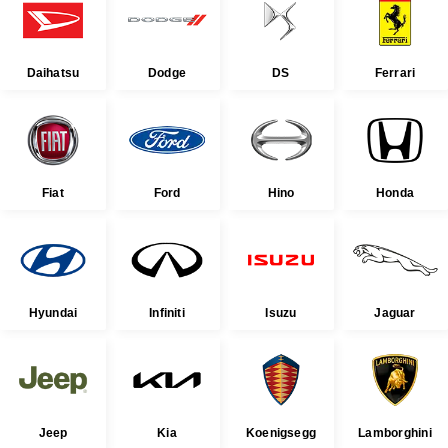
Daihatsu
Dodge
DS
Ferrari
Fiat
Ford
Hino
Honda
Hyundai
Infiniti
Isuzu
Jaguar
Jeep
Kia
Koenigsegg
Lamborghini