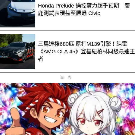
Honda Prelude 操控實力超乎預期 麋
鹿測試表現甚至勝過 Civic
三馬達榨680匹 屌打M139引擎！純電
《AMG CLA 45》登基紐柏林同級最速王
者
廣告