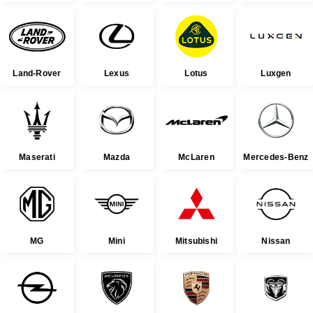
Land-Rover
Lexus
Lotus
Luxgen
Maserati
Mazda
McLaren
Mercedes-Benz
MG
Mini
Mitsubishi
Nissan