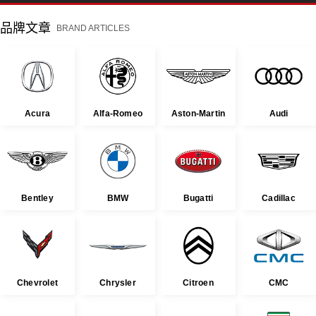
品牌文章
BRAND ARTICLES
Acura
Alfa-Romeo
Aston-Martin
Audi
Bentley
BMW
Bugatti
Cadillac
Chevrolet
Chrysler
Citroen
CMC