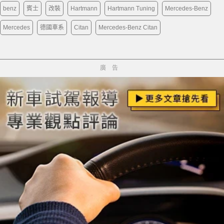
benz
賓士
改裝
Hartmann
Hartmann Tuning
Mercedes-Benz
Mercedes
德國車系
Citan
Mercedes-Benz Citan
廣告