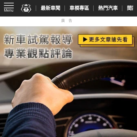
最新車聞
車模專區
熱門汽車
間諜
Menu
廣告