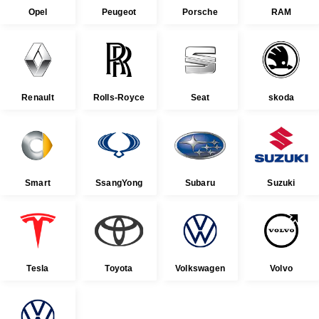
Opel
Peugeot
Porsche
RAM
Renault
Rolls-Royce
Seat
skoda
Smart
SsangYong
Subaru
Suzuki
Tesla
Toyota
Volkswagen
Volvo