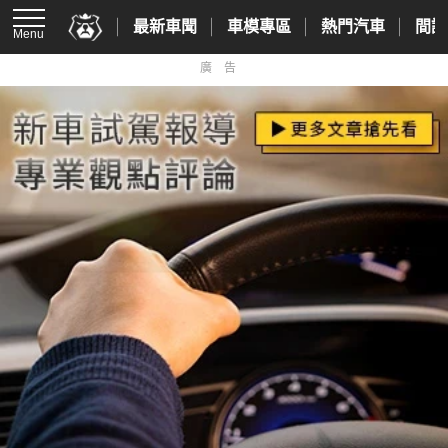
最新車聞
車模專區
熱門汽車
間諜
Menu
廣告