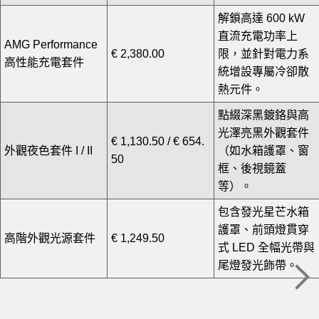
解鎖高達 600 kW
直流充電功率上
AMG Performance
€ 2,380.00
限，並針對電力系
高性能充電套件
統增設專屬冷卻散
熱元件。
點綴深黑鍍鉻與高
光澤亮黑外觀套件
€ 1,130.50 / € 654.
外觀夜色套件 I / II
（如水箱護罩、窗
50
框、後視鏡蓋
等）。
包含發光星芒水箱
護罩、前頭燈貫穿
高階外觀光源套件
€ 1,249.50
式 LED 全幅光帶與
尾燈發光飾帶。