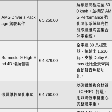
解鎖最高極速至 30
0 km/h，並標配 AM
AMG Driver’s Pack
G Performance 強
€ 5,250.00
age 駕駛套件
化冷卻系統與高性
能碳纖維陶瓷複合
煞車系統。
全車達 30 具揚聲
器、總輸出 1,610
Burmester® High-E
瓦，支援 Dolby At
€ 4,879.00
nd 4D 環繞音響
mos 杜比全景聲與
自動聲音焦點功
能。
以碳纖維複合材質
（CFRP）打造，
碳纖維輕量化車頂
€ 4,760.00
用以降低車身重心
與整體車重。