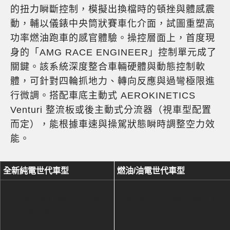
的扭力瞬斷控制，模擬出換檔時的頓挫與體感震
動，輔以儀錶中央筒狀賽車化介面，試圖重塑高
功率燃油跑車的感官體驗。操控層面上，首度現
身的「AMG RACE ENGINEER」控制單元成了
關鍵。該系統深度整合車輛硬體與動態控制軟
體，可針對四輪抓地力、轉向反應與過彎極限進
行微調。搭配車底主動式 AEROKINETICS
Venturi 整流板或後主動式分流器（視車型配置
而定），能根據車速與操駕狀態瞬時調整空力效
能。
全新純電世代車型
燃油/油電世代車型
AMG GT 55 4-Doo
AMG GT 53 4MATI
r Coupé
C+