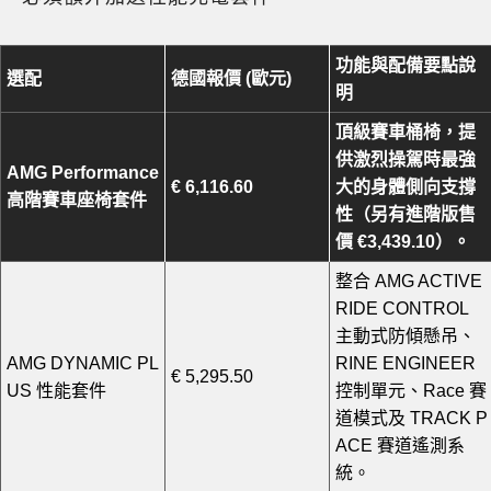
功能與配備要點說
選配
德國報價 (歐元)
明
頂級賽車桶椅，提
供激烈操駕時最強
AMG Performance
€ 6,116.60
大的身體側向支撐
高階賽車座椅套件
性（另有進階版售
價 €3,439.10）。
整合 AMG ACTIVE
RIDE CONTROL
主動式防傾懸吊、
AMG DYNAMIC PL
RINE ENGINEER
€ 5,295.50
US 性能套件
控制單元、Race 賽
道模式及 TRACK P
ACE 賽道遙測系
統。