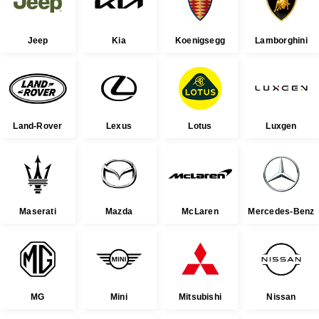
Jeep
Kia
Koenigsegg
Lamborghini
Land-Rover
Lexus
Lotus
Luxgen
Maserati
Mazda
McLaren
Mercedes-Benz
MG
Mini
Mitsubishi
Nissan