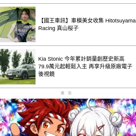
【國王車訊】車模美女收集 Hitotsuyama
Racing 真山桜子
Kia Stonic 今年累計銷量創歷史新高
79.9萬元起輕鬆入主 再享升級原廠電子
後視鏡
廣告