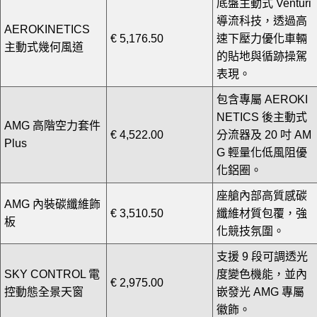
底盤主動式 Venturi
導流科技，透過高
AEROKINETICS
€ 5,176.50
速下壓力優化車輛
主動式幾何風道
的貼地與循跡操駕
表現。
包含專屬 AEROKI
NETICS 後主動式
AMG 高階空力套件
€ 4,522.00
分流器及 20 吋 AM
Plus
G 輕量化低風阻優
化鋁圈。
座艙內部高質感碳
AMG 內裝碳纖維飾
€ 3,510.50
纖維材質包覆，強
板
化競技氛圍。
支援 9 段可調透光
SKY CONTROL 電
度變色機能，並內
€ 2,975.00
控動態全景天窗
嵌發光 AMG 專屬
徽飾。