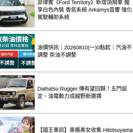
菲律賓《Ford Territory》新增頂規車 獨
享白色內裝 香氛系統 Arkamys音響 強化
駕駛輔助系統
油價快訊｜20260810(一)0點起｜汽油不
調整 柴油不調整
Daihatsu Rugger 傳有望回歸！五門設
定、油電動力成越野新選擇
【國王車訊】車模美女收集 Hitotsuyama