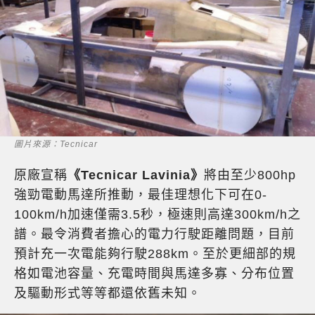
圖片來源：Tecnicar
原廠宣稱
《Tecnicar Lavinia》
將由至少800hp
強勁電動馬達所推動，最佳理想化下可在0-
100km/h加速僅需3.5秒，極速則高達300km/h之
譜。最令消費者擔心的電力行駛距離問題，目前
預計充一次電能夠行駛288km。至於更細部的規
格如電池容量、充電時間與馬達多寡、分布位置
及驅動形式等等都還依舊未知。