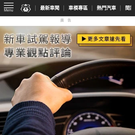
最新車聞
車模專區
熱門汽車
間諜
Menu
廣告