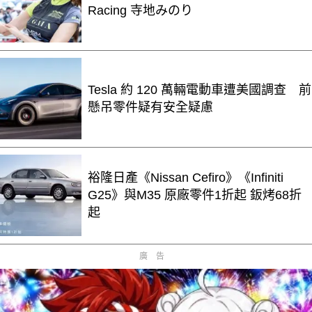
Racing 寺地みのり
Tesla 約 120 萬輛電動車遭美國調查 前
懸吊零件疑有安全疑慮
裕隆日產《Nissan Cefiro》《Infiniti
G25》與M35 原廠零件1折起 鈑烤68折
起
廣告