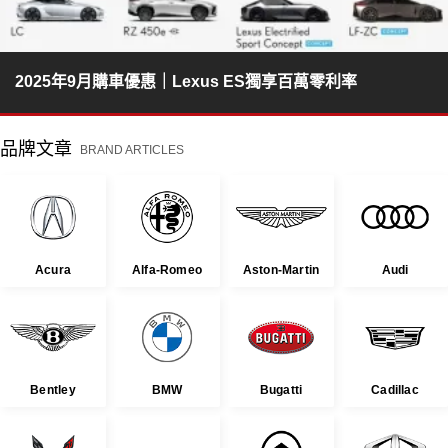
2025年9月購車優惠｜Lexus ES獨享百萬零利率
品牌文章
BRAND ARTICLES
Acura
Alfa-Romeo
Aston-Martin
Audi
Bentley
BMW
Bugatti
Cadillac