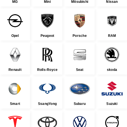
MG
Mini
Mitsubishi
Nissan
Opel
Peugeot
Porsche
RAM
Renault
Rolls-Royce
Seat
skoda
Smart
SsangYong
Subaru
Suzuki