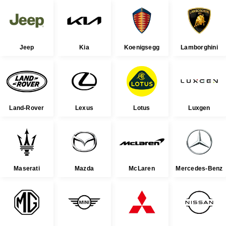
Jeep
Kia
Koenigsegg
Lamborghini
Land-Rover
Lexus
Lotus
Luxgen
Maserati
Mazda
McLaren
Mercedes-Benz