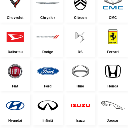
Chevrolet
Chrysler
Citroen
CMC
Daihatsu
Dodge
DS
Ferrari
Fiat
Ford
Hino
Honda
Hyundai
Infiniti
Isuzu
Jaguar