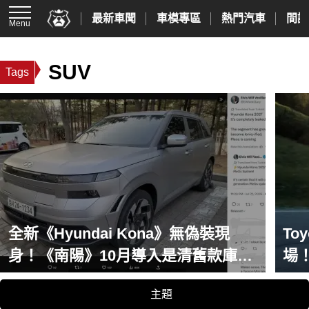
最新車聞
車模專區
熱門汽車
間諜
Menu
SUV
Tags
全新《Hyundai Kona》無偽裝現
To
身！《南陽》10月導入是清舊款庫存
場
還是新款與海外同步上市？！
台
主題