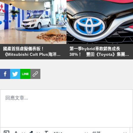
國產首搭虛擬儀表板！
第一季hybrid車款銷售成長
《Mitsubishi Colt Plus海洋
38%！ 豐田《Toyota》集團於
版》59.8萬限量登場
歐洲再創佳績