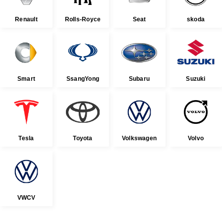
Renault
Rolls-Royce
Seat
skoda
Smart
SsangYong
Subaru
Suzuki
Tesla
Toyota
Volkswagen
Volvo
VWCV