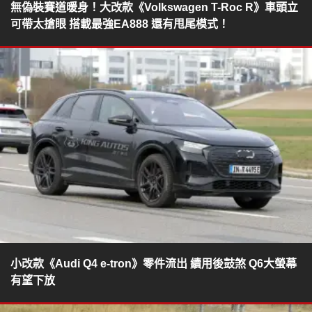
無偽裝賽道暖身！大改款《Volkswagen T-Roc R》車頭立
可帶太搶眼 搭載最強EA888 還有甩尾模式！
小改款《Audi Q4 e-tron》零件流出 續用後鼓煞 Q6大螢幕
有望下放