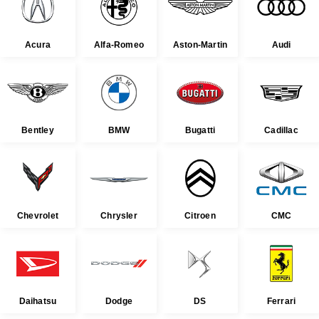
Acura
Alfa-Romeo
Aston-Martin
Audi
Bentley
BMW
Bugatti
Cadillac
Chevrolet
Chrysler
Citroen
CMC
Daihatsu
Dodge
DS
Ferrari