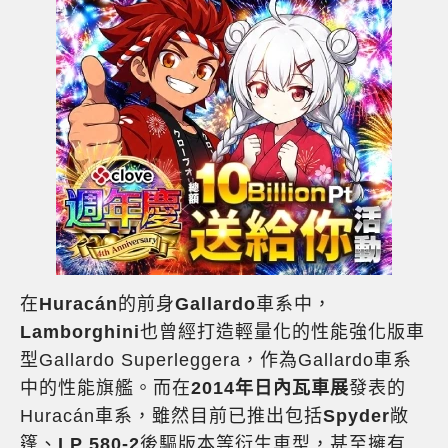
在
Huracán
的前身
Gallardo
車系中，
Lamborghini
也曾經打造輕量化的性能強化版車
型Gallardo Superleggera，作為Gallardo車系
中的性能旗艦。而在
2014年日內瓦車展
發表的
Huracán車系，雖然目前已推出包括
Spyder
敞
篷、
LP 580-2
後驅版本等衍生車型，甚至擁有