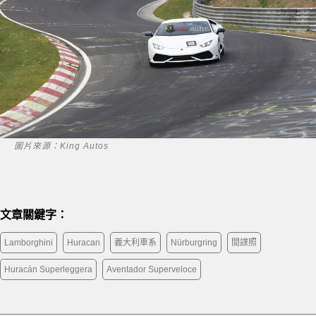
圖片來源：King Autos
文章關鍵字：
Lamborghini
Huracan
義大利車系
Nürburgring
間諜照
Huracán Superleggera
Aventador Superveloce