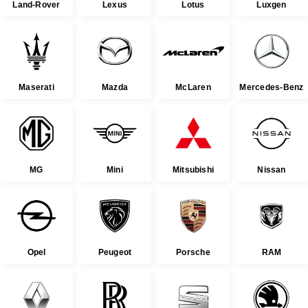
Land-Rover
Lexus
Lotus
Luxgen
Maserati
Mazda
McLaren
Mercedes-Benz
MG
Mini
Mitsubishi
Nissan
Opel
Peugeot
Porsche
RAM