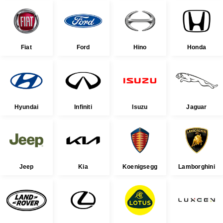
Fiat
Ford
Hino
Honda
Hyundai
Infiniti
Isuzu
Jaguar
Jeep
Kia
Koenigsegg
Lamborghini