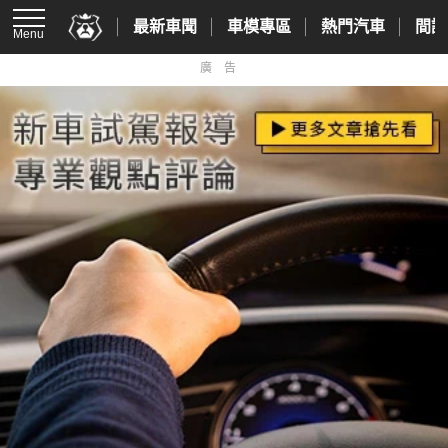
最新車聞
車模專區
熱門汽車
間諜
Menu
廣告