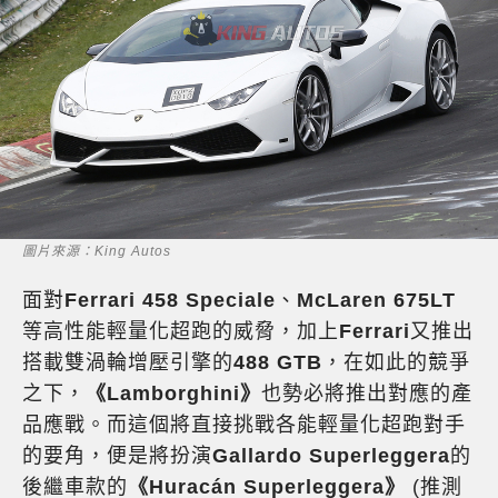
圖片來源：King Autos
面對
Ferrari 458 Speciale
、
McLaren 675LT
等高性能輕量化超跑的威脅，加上
Ferrari
又推出
搭載雙渦輪增壓引擎的
488 GTB
，在如此的競爭
之下，
《Lamborghini》
也勢必將推出對應的產
品應戰。而這個將直接挑戰各能輕量化超跑對手
的要角，便是將扮演
Gallardo Superleggera
的
後繼車款的
《Huracán Superleggera》
(推測