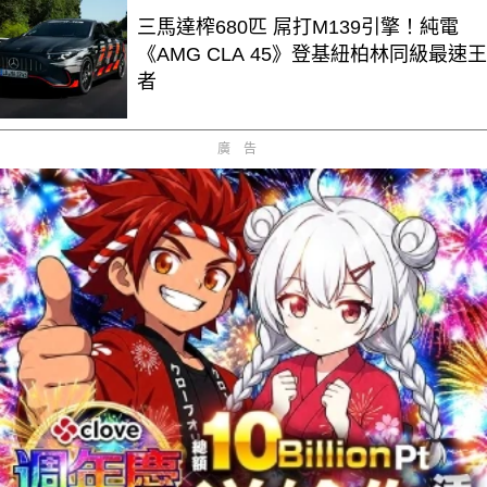
三馬達榨680匹 屌打M139引擎！純電
《AMG CLA 45》登基紐柏林同級最速王
者
廣告