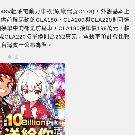
A推出48V輕油電動力車款(原廠代號C178)，外觀基本上
前輪驅動的CLA180，CLA200與CLA220則可選
接單中的都是前驅車，CLA180接單價199萬元，較
規CLA220接單價則為232萬元；電動車預計會比較
以台灣賓士公布為準。
廣告