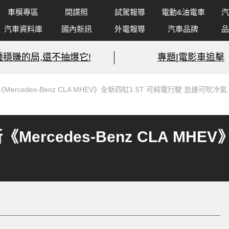
車模專區
間諜照
試駕報導
電動&油電車
汽
汽車資料庫
國內新訊
外電報導
汽車品牌
品
種穩賺的局,還不抽爆它!
專題|電影車追擊
ercedes-Benz CLA MHEV》全新四缸1.5T 可純電行駛 怠速可吹冷氣
ercedes-Benz CLA MHE