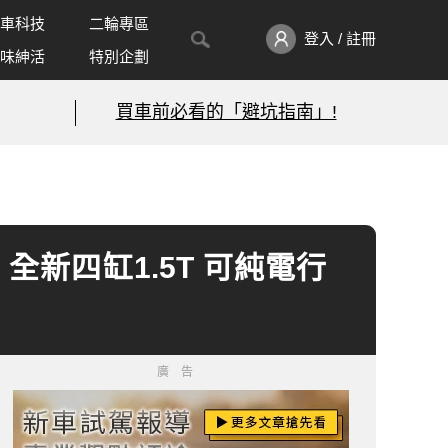
車科技
二輪專區
登入 / 註冊
味紳活
特別企劃
買車前必看的「避坑指南」!
V》全新四缸1.5T 可純電行
廣告