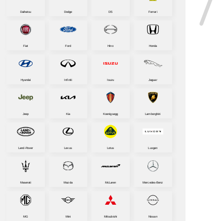
Daihatsu
Dodge
DS
Ferrari
Fiat
Ford
Hino
Honda
Hyundai
Infiniti
Isuzu
Jaguar
Jeep
Kia
Koenigsegg
Lamborghini
Land-Rover
Lexus
Lotus
Luxgen
Maserati
Mazda
McLaren
Mercedes-Benz
MG
Mini
Mitsubishi
Nissan