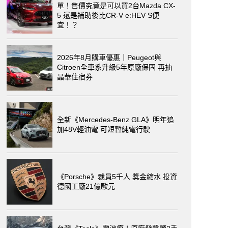
單！售價究竟是可以買2台Mazda CX-
5 還是補助後比CR-V e:HEV S便
宜！？
2026年8月購車優惠｜Peugeot與
Citroen全車系升級5年原廠保固 再抽
晶華住宿券
全新《Mercedes-Benz GLA》明年追
加48V輕油電 可短暫純電行駛
《Porsche》裁員5千人 獎金縮水 投資
德國工廠21億歐元