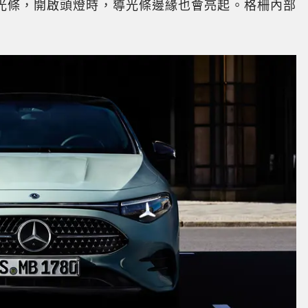
導光條，開啟頭燈時，導光條邊緣也會亮起。格柵內部