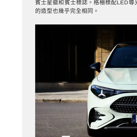
賓士星徽和賓士標誌。格柵標配LED
的造型也幾乎完全相同。