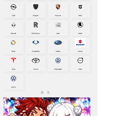
Opel
Peugeot
Porsche
RAM
Renault
Rolls-Royce
Seat
skoda
Smart
SsangYong
Subaru
Suzuki
Tesla
Toyota
Volkswagen
Volvo
VWCV
廣告