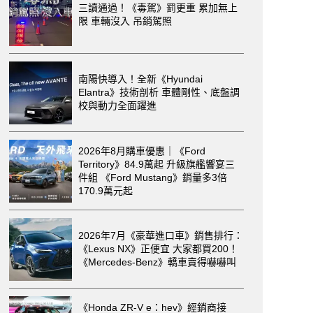
三讀通過！《毒駕》罰更重 累加無上
限 車輛沒入 吊銷駕照
南陽快導入！全新《Hyundai
Elantra》技術剖析 車體剛性、底盤調
校與動力全面躍進
2026年8月購車優惠｜《Ford
Territory》84.9萬起 升級旗艦響宴三
件組 《Ford Mustang》銷量多3倍
170.9萬元起
2026年7月《豪華進口車》銷售排行：
《Lexus NX》正便宜 大家都買200！
《Mercedes-Benz》轎車賣得嚇嚇叫
《Honda ZR-V e：hev》經銷商接