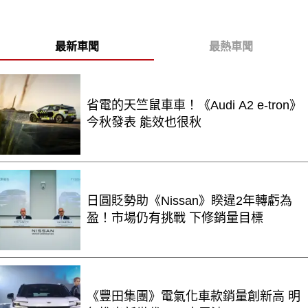
最新車聞
最熱車聞
省電的天竺鼠車車！《Audi A2 e-tron》
今秋發表 能效也很秋
日圓貶勢助《Nissan》睽違2年轉虧為
盈！市場仍有挑戰 下修銷量目標
《豐田集團》電氣化車款銷量創新高 明