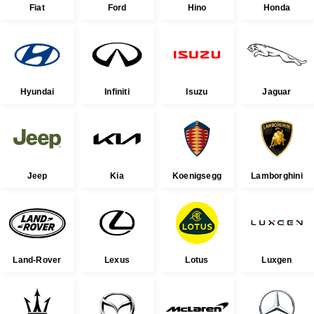
Fiat
Ford
Hino
Honda
Hyundai
Infiniti
Isuzu
Jaguar
Jeep
Kia
Koenigsegg
Lamborghini
Land-Rover
Lexus
Lotus
Luxgen