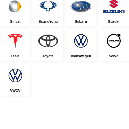
Smart
SsangYong
Subaru
Suzuki
Tesla
Toyota
Volkswagen
Volvo
VWCV