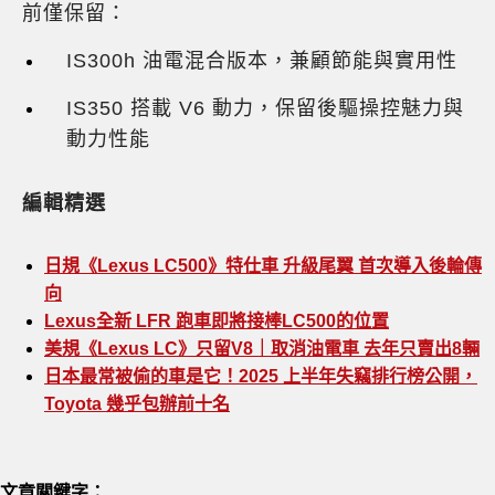
前僅保留：
IS300h 油電混合版本，兼顧節能與實用性
IS350 搭載 V6 動力，保留後驅操控魅力與
動力性能
編輯精選
日規《Lexus LC500》特仕車 升級尾翼 首次導入後輪傳
向
Lexus全新 LFR 跑車即將接棒LC500的位置
美規《Lexus LC》只留V8｜取消油電車 去年只賣出8輛
日本最常被偷的車是它！2025 上半年失竊排行榜公開，
Toyota 幾乎包辦前十名
文章關鍵字：