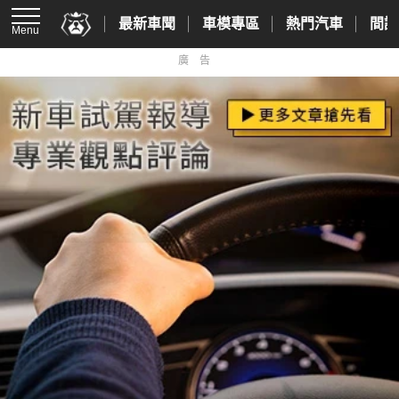
最新車聞
車模專區
熱門汽車
間諜
Menu
廣告