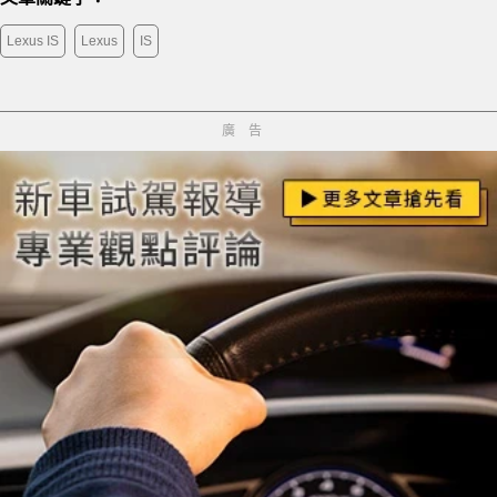
Lexus IS
Lexus
IS
廣告