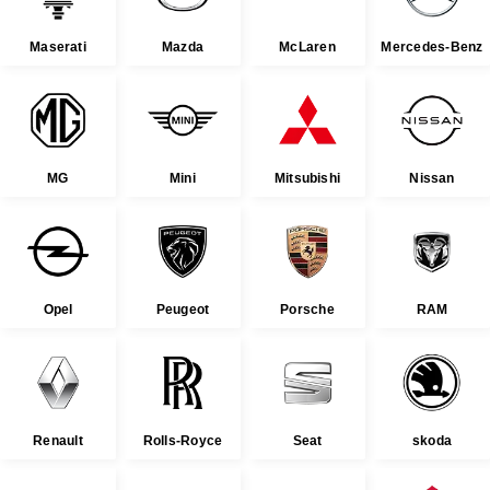
Maserati
Mazda
McLaren
Mercedes-Benz
MG
Mini
Mitsubishi
Nissan
Opel
Peugeot
Porsche
RAM
Renault
Rolls-Royce
Seat
skoda