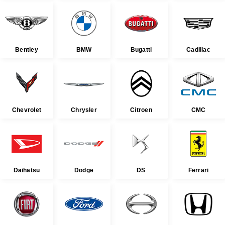
Bentley
BMW
Bugatti
Cadillac
Chevrolet
Chrysler
Citroen
CMC
Daihatsu
Dodge
DS
Ferrari