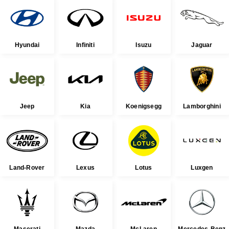
Hyundai
Infiniti
Isuzu
Jaguar
Jeep
Kia
Koenigsegg
Lamborghini
Land-Rover
Lexus
Lotus
Luxgen
Maserati
Mazda
McLaren
Mercedes-Benz