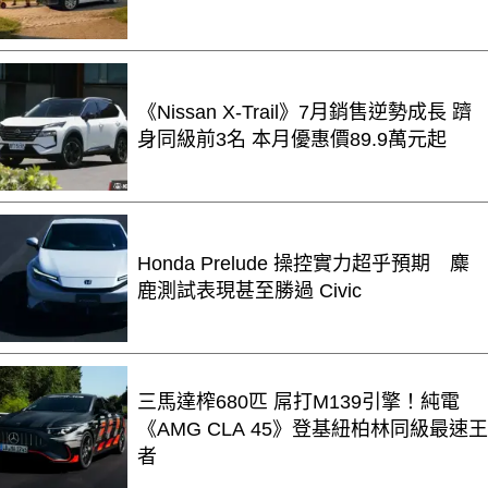
《Nissan X-Trail》7月銷售逆勢成長 躋
身同級前3名 本月優惠價89.9萬元起
Honda Prelude 操控實力超乎預期 麋
鹿測試表現甚至勝過 Civic
三馬達榨680匹 屌打M139引擎！純電
《AMG CLA 45》登基紐柏林同級最速王
者