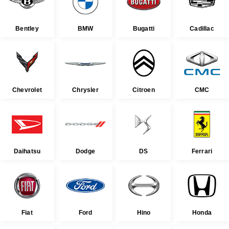
Bentley
BMW
Bugatti
Cadillac
Chevrolet
Chrysler
Citroen
CMC
Daihatsu
Dodge
DS
Ferrari
Fiat
Ford
Hino
Honda