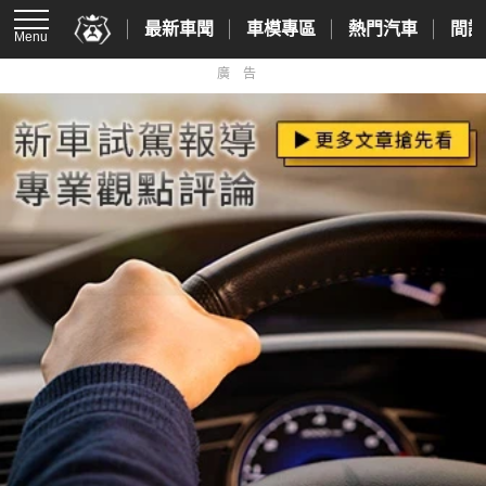
最新車聞
車模專區
熱門汽車
間諜
Menu
廣告