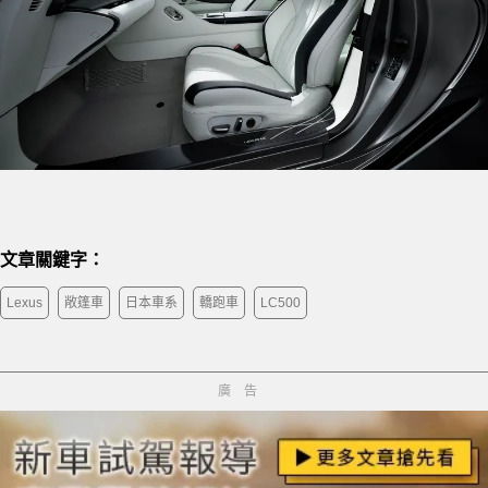
文章關鍵字：
Lexus
敞篷車
日本車系
轎跑車
LC500
廣告