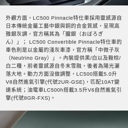
外觀方面，LC500 Pinnacle特仕車採用靈感源自
日本傳統金屬工藝中銀與銅的合金質感，呈現高
雅銀灰調，官方稱其為「朧銀（おぼろぎ
ん）」； LC500 Convertible Pinnacle特仕車的
車色則是以金屬的淺灰車漆，官方稱「中微子灰
（Neutrino Gray）」。內裝提供黑/白以及鞍棕/
白二種，前者靈感源自冬末雪融，後者為陽光灑
落大地。動力方面沒做調整，LC500搭載5.0升
V8自然進氣引擎(代號2UR-GSE)，匹配10AT變
速系統；油電車LC500h搭載3.5升V6自然進氣引
擎(代號8GR-FXS)。