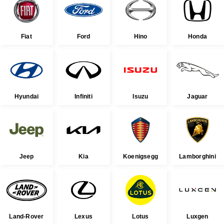
Fiat
Ford
Hino
Honda
Hyundai
Infiniti
Isuzu
Jaguar
Jeep
Kia
Koenigsegg
Lamborghini
Land-Rover
Lexus
Lotus
Luxgen