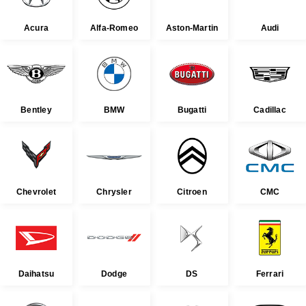
Acura
Alfa-Romeo
Aston-Martin
Audi
Bentley
BMW
Bugatti
Cadillac
Chevrolet
Chrysler
Citroen
CMC
Daihatsu
Dodge
DS
Ferrari