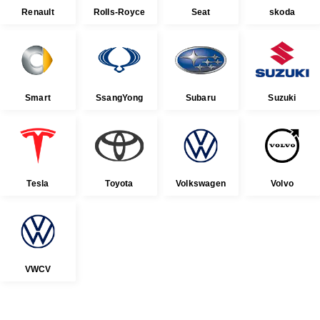
Renault
Rolls-Royce
Seat
skoda
Smart
SsangYong
Subaru
Suzuki
Tesla
Toyota
Volkswagen
Volvo
VWCV