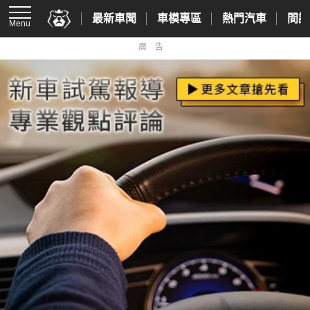
最新車聞
車模專區
熱門汽車
間諜
Menu
廣告