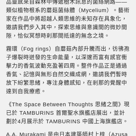
品靈感來自森林中傳遞樹木訊息的菌絲網路——
類似植物根系的蘑菇菌絲體（Mycelium）。藝術
家在作品中將超越人類思維的未知存在具象化，
邀請我們步入其中，探索思維與意識間的微妙間
隙，恰似冥想時刹那間抵達的無念之境。
霧環（Fog rings）自蘑菇內部升騰而出，彷彿孢
子爆裂時迸發的生命能量，以深邃而富有感官衝
擊力的香氣波動充盈著四周。整件作品正是通過
香氣、記憶與無形自然交織成網，邀請我們暫時
放下紛繁思緒，專注身體感知，在剎那的覺醒中
達到自我療癒。
《The Space Between Thoughts 思緒之間》現
已於 TAMBURINS 首爾聖水旗艦店展出，並計
劃於4月展示於 TAMBURINS 中國上海旗艦店。
A.A. Murakami 是由日本建築師村上梓（Azusa