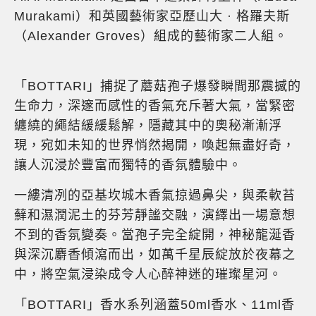
Murakami）和英國藝術家亞歷山大 · 格羅夫斯
（Alexander Groves）組成的藝術家二人組。
「BOTTARI」捕捉了蘑菇孢子爆發瞬間那震撼的
生命力，深邃而感性的香氣充斥著大氣，當緊密
纏繞的繩結緩緩鬆解，隱藏其中的奧秘漸漸浮
現，宛如未知的世界悄然揭開，喚起無盡好奇，
讓人沉浸於豐富而獨特的香氛體驗中。
一縷清冽的亞基坎城木香氣掠過鼻尖，與柔軟苔
蘚和濕潤泥土的芬芳靜謐交融，演繹出一場意想
不到的香氛變奏。當孢子完全綻開，神秘龍涎香
與深沉麝香傾瀉而出，如萬千星辰綻放於夜幕之
中，將空氣浸染成令人心醉神迷的璀璨星河。
「BOTTARI」香水系列涵蓋50ml香水、11ml香