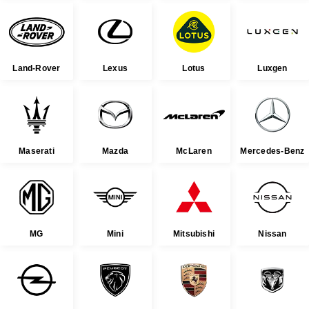
Land-Rover
Lexus
Lotus
Luxgen
Maserati
Mazda
McLaren
Mercedes-Benz
MG
Mini
Mitsubishi
Nissan