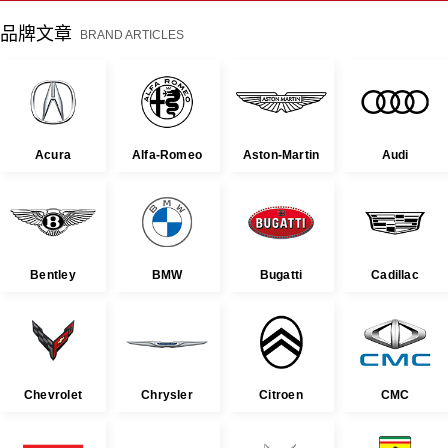
品牌文章
BRAND ARTICLES
Acura
Alfa-Romeo
Aston-Martin
Audi
Bentley
BMW
Bugatti
Cadillac
Chevrolet
Chrysler
Citroen
CMC