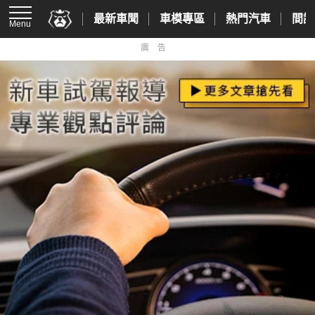
最新車聞
車模專區
熱門汽車
間諜
Menu
廣告