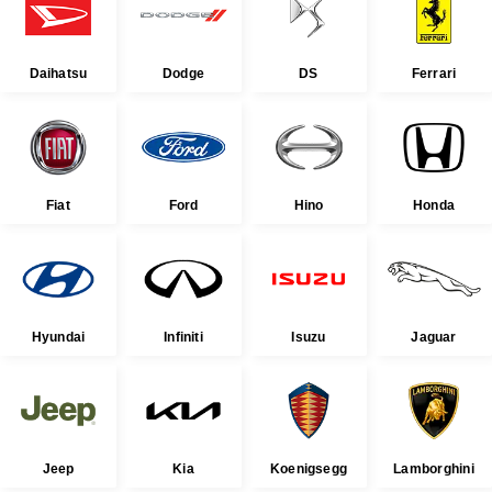
Daihatsu
Dodge
DS
Ferrari
Fiat
Ford
Hino
Honda
Hyundai
Infiniti
Isuzu
Jaguar
Jeep
Kia
Koenigsegg
Lamborghini