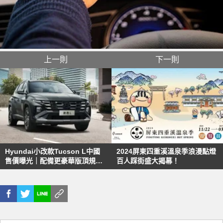
上一則
下一則
Hyundai小改款Tucson L中國
2024屏東四重溪溫泉季浪漫點燈
售價曝光｜配備更豪華版頂規百
百人踩街盛大揭幕！
萬有找