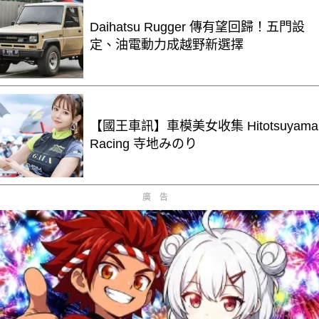
Daihatsu Rugger 傳有望回歸！五門設
定、油電動力成越野新選擇
【國王車訊】車模美女收集 Hitotsuyama
Racing 寺地みのり
廣告