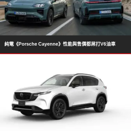
純電《Porsche Cayenne》性能與售價都屌打V6油車