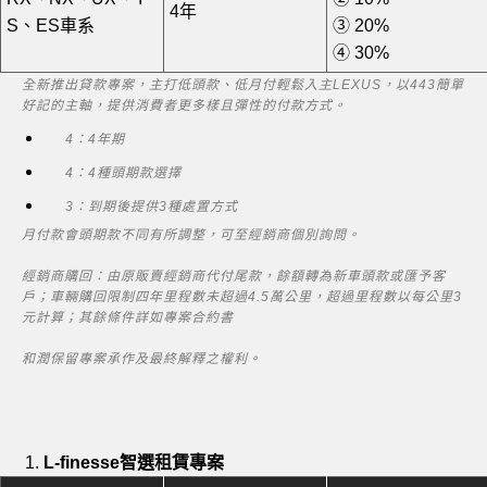
4年
S、ES車系
③
20%
④
30%
全新推出貸款專案，主打低頭款、低月付輕鬆入主LEXUS，以443簡單
好記的主軸，提供消費者更多樣且彈性的付款方式。
4：4年期
4：4種頭期款選擇
3：到期後提供3種處置方式
月付款會頭期款不同有所調整，可至經銷商個別詢問。
經銷商購回：由原販賣經銷商代付尾款，餘額轉為新車頭款或匯予客
戶；車輛購回限制四年里程數未超過4.5萬公里，超過里程數以每公里3
元計算；其餘條件詳如專案合約書
和潤保留專案承作及最終解釋之權利。
L-finesse智選租賃專案