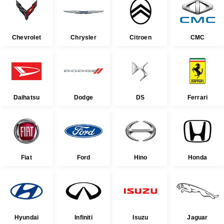
Chevrolet
Chrysler
Citroen
CMC
Daihatsu
Dodge
DS
Ferrari
Fiat
Ford
Hino
Honda
Hyundai
Infiniti
Isuzu
Jaguar