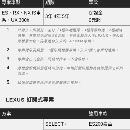
專案車型
期數
頭款
ES、RX、NX
IS車
保證金
3年
4年
5年
系、UX 300h
0元起
針對法人所設計，主打「3種年期選擇、3種尾款對應、2種期滿
選擇，專案最低保證金0元起，零成本輕鬆入主LEXUS，使公司
節稅最大化，為最適合法人的L-finesse專案。
專案對象及類型：3種年期租購專案，法人/個人客戶均適用。
專案含乙式全險、同級代步車、不含維修。
月租金報價請至經銷商洽詢，車輛折價依經銷商實際提供之折扣
為準。
和運保留專案承作及最終解釋之權利。
LEXUS 訂閱式專案
方案
適用車款
SELECT+
ES200豪華