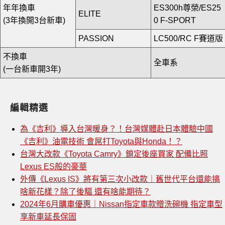
年年換車
ES300h尊榮/ES25
ELITE
(3年換開3台新車)
0 F-SPORT
PASSION
LC500/RC F賽道版
不換車
全車系
(一台新車開3年)
編輯精選
為《吉利》導入台灣暖身？！台灣媒體赴日本體驗中國
《吉利》油電技術 會屌打Toyota與Honda！？
台灣大改款《Toyota Camry》鎖定後座買家 配備比照
Lexus ES般的豪華
外傳《Lexus IS》將有第三次小改款｜舊世代平台還能搞
啥新花樣？除了後驅 還有啥能期待？
2024年6月購車優惠｜Nissan指定車款贈洗碗機 指定車型
享新車延長保固