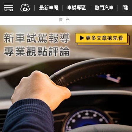
最新車聞
車模專區
熱門汽車
間諜
Menu
廣告