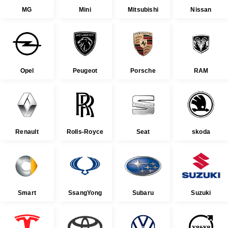
MG
Mini
Mitsubishi
Nissan
Opel
Peugeot
Porsche
RAM
Renault
Rolls-Royce
Seat
skoda
Smart
SsangYong
Subaru
Suzuki