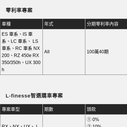
零利率專案
車種
年式
分期零利率內容
ES 車系、IS 車
系、LC 車系、
LS
車系、RC 車系
NX
All
100萬40期
200、RZ 450e
RX
350/350h、UX 300
h
L-finesse智選購車專案
專案車型
期數
頭款
①
0%
RX、NX、UX、
I
②
10%