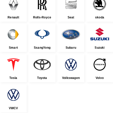
Renault
Rolls-Royce
Seat
skoda
Smart
SsangYong
Subaru
Suzuki
Tesla
Toyota
Volkswagen
Volvo
VWCV