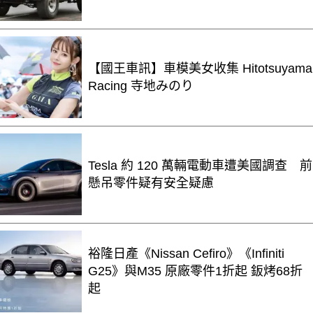
【國王車訊】車模美女收集 Hitotsuyama
Racing 寺地みのり
Tesla 約 120 萬輛電動車遭美國調查 前
懸吊零件疑有安全疑慮
裕隆日產《Nissan Cefiro》《Infiniti
G25》與M35 原廠零件1折起 鈑烤68折
起