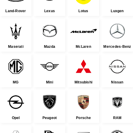
Land-Rover
Lexus
Lotus
Luxgen
Maserati
Mazda
McLaren
Mercedes-Benz
MG
Mini
Mitsubishi
Nissan
Opel
Peugeot
Porsche
RAM