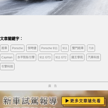
文章關鍵字：
跑車
Porsche
保時捷
Porsche 911
911
雙門跑車
718
Cayman
水平對臥引擎
911 GT3
911 GT2
國王學苑
汽車科技
引擎科技
廣告