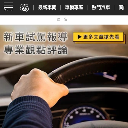
最新車聞
車模專區
熱門汽車
間諜
Menu
廣告