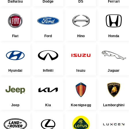
Daihatsu
Dodge
DS
Ferrari
Fiat
Ford
Hino
Honda
Hyundai
Infiniti
Isuzu
Jaguar
Jeep
Kia
Koenigsegg
Lamborghini