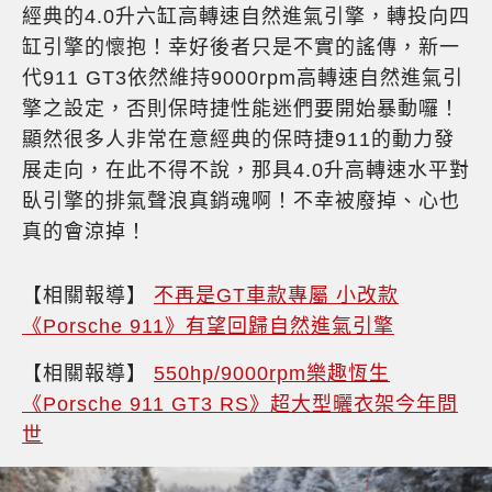
經典的4.0升六缸高轉速自然進氣引擎，轉投向四
缸引擎的懷抱！幸好後者只是不實的謠傳，新一
代911 GT3依然維持9000rpm高轉速自然進氣引
擎之設定，否則保時捷性能迷們要開始暴動囉！
顯然很多人非常在意經典的保時捷911的動力發
展走向，在此不得不說，那具4.0升高轉速水平對
臥引擎的排氣聲浪真銷魂啊！不幸被廢掉、心也
真的會涼掉！
【相關報導】
不再是GT車款專屬 小改款
《Porsche 911》有望回歸自然進氣引擎
【相關報導】
550hp/9000rpm樂趣恆生
《Porsche 911 GT3 RS》超大型曬衣架今年問
世