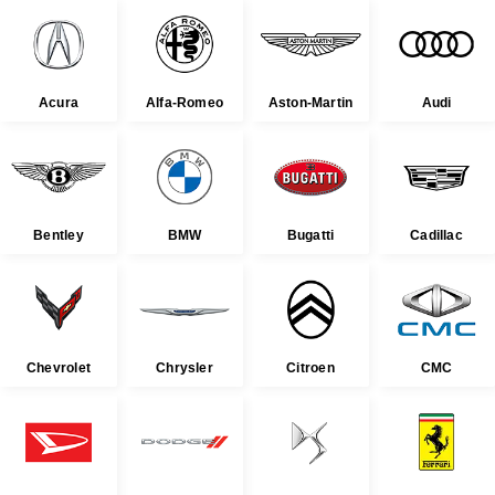
Acura
Alfa-Romeo
Aston-Martin
Audi
Bentley
BMW
Bugatti
Cadillac
Chevrolet
Chrysler
Citroen
CMC