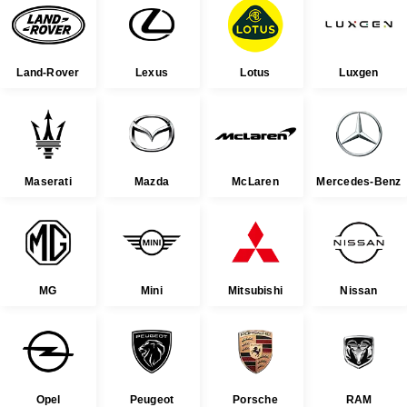
Land-Rover
Lexus
Lotus
Luxgen
Maserati
Mazda
McLaren
Mercedes-Benz
MG
Mini
Mitsubishi
Nissan
Opel
Peugeot
Porsche
RAM