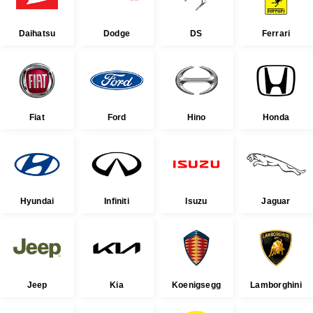
Daihatsu
Dodge
DS
Ferrari
Fiat
Ford
Hino
Honda
Hyundai
Infiniti
Isuzu
Jaguar
Jeep
Kia
Koenigsegg
Lamborghini