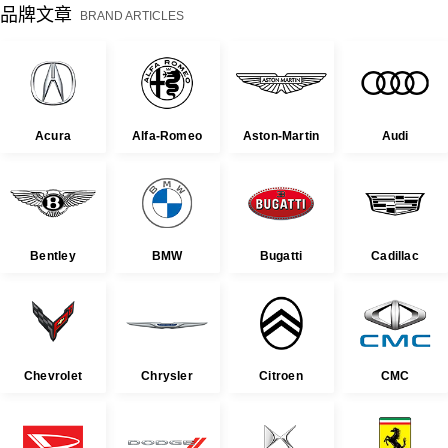
品牌文章
BRAND ARTICLES
Acura
Alfa-Romeo
Aston-Martin
Audi
Bentley
BMW
Bugatti
Cadillac
Chevrolet
Chrysler
Citroen
CMC