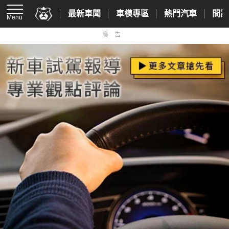
最新車聞
車模專區
熱門汽車
間諜
Menu
廣告