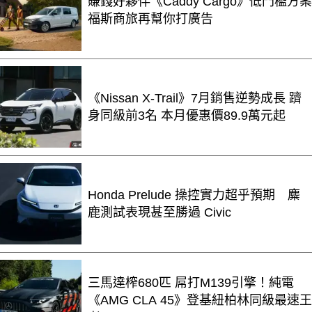
賺錢好夥伴《Caddy Cargo》低門檻方案
福斯商旅再幫你打廣告
《Nissan X-Trail》7月銷售逆勢成長 躋
身同級前3名 本月優惠價89.9萬元起
Honda Prelude 操控實力超乎預期 麋
鹿測試表現甚至勝過 Civic
三馬達榨680匹 屌打M139引擎！純電
《AMG CLA 45》登基紐柏林同級最速王