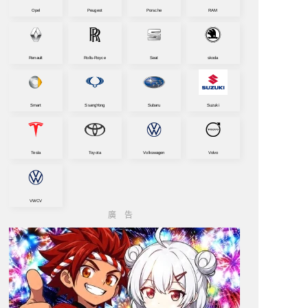
Opel
Peugeot
Porsche
RAM
Renault
Rolls-Royce
Seat
skoda
Smart
SsangYong
Subaru
Suzuki
Tesla
Toyota
Volkswagen
Volvo
VWCV
廣告