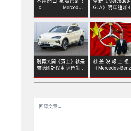
不用開口 氣場已到！
全新《Mercedes-
《Mercedes-
GLA》明年追加4
Maybach》再次定義總
油電 可短暫純電
編座駕《穿著 Prada 的
惡魔 2》重返大螢幕
別再笑開《賓士》就是
就差沒報上祖
開德國計程車 這門生意
《Mercedes-Be
被《比亞迪》端走了！
行長高呼「我是
人」 以挽救中國