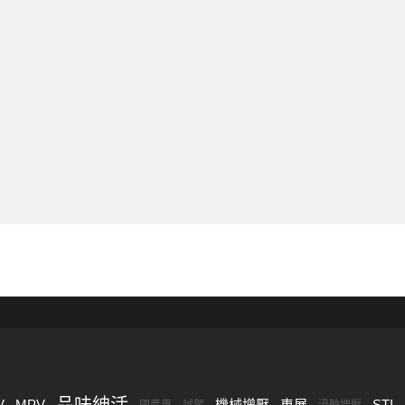
品味紳活
V
MPV
機械增壓
車展
STI
國產車
試駕
渦輪增壓