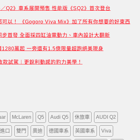
5／Q2》車系展開預售 性能版《SQ2》首次登台
可以！ 《Gogoro Viva Mix》加了所有你想要的好東西
旅行車同步首發 全面採四缸油電動力、車內設計大翻新
接單價1280萬起 一旁還有1.5億限量超跑絕美現身
amic》小改款試駕︱更銳利動感的豹力美學！
uar
McLaren
Q5
Audi Q5
休旅車
AUDI Q2
進口
雙門
奧迪
德國車系
英國車系
Viva