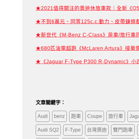
★2021值得關注的奧迪休旅車款｜全新《Q
★不到6萬元、同等125c.c.動力、皮帶鍊條都
★新世代《M-Benz C-Class》房車/
★680匹油電超跑《McLaren Artura》
★《Jaguar F-Type P300 R-Dyn
文章關鍵字：
Audi
benz
跑車
Coupe
旅行車
Jag
Audi SQ2
F-Type
台灣奧迪
雙門跑車