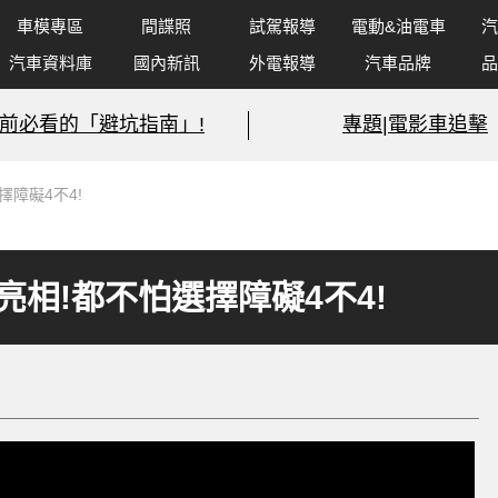
車模專區
間諜照
試駕報導
電動&油電車
汽
汽車資料庫
國內新訊
外電報導
汽車品牌
品
前必看的「避坑指南」!
專題|電影車追擊
擇障礙4不4!
亮相!都不怕選擇障礙4不4!