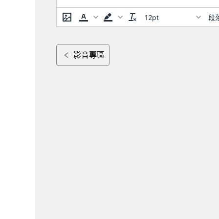
12pt
段
影音專區