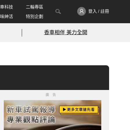
車科技
二輪專區
登入 / 註冊
味紳活
特別企劃
香車相伴 美力全開
廣告