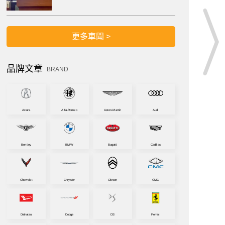
更多車聞 >
品牌文章
BRAND
Acura
Alfa-Romeo
Aston-Martin
Audi
Bentley
BMW
Bugatti
Cadillac
Chevrolet
Chrysler
Citroen
CMC
Daihatsu
Dodge
DS
Ferrari