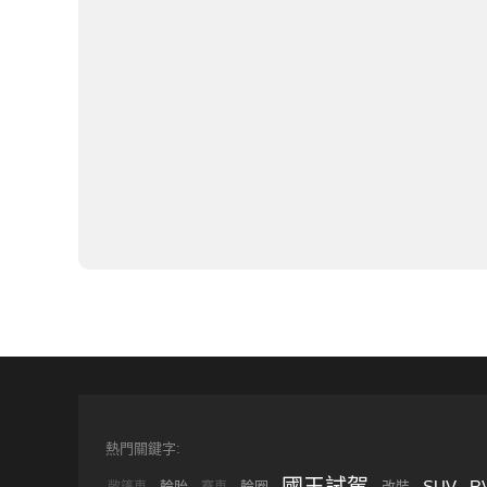
熱門關鍵字:
國王試駕
SUV
R
輪胎
輪圈
改裝
敞篷車
賽車