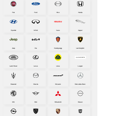
Fiat
Ford
Hino
Honda
Hyundai
Infiniti
Isuzu
Jaguar
Jeep
Kia
Koenigsegg
Lamborghini
Land-Rover
Lexus
Lotus
Luxgen
Maserati
Mazda
McLaren
Mercedes-Benz
MG
Mini
Mitsubishi
Nissan