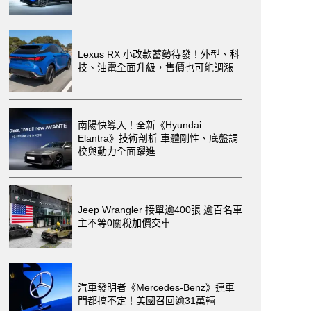
Lexus RX 小改款蓄勢待發！外型、科
技、油電全面升級，售價也可能調漲
南陽快導入！全新《Hyundai
Elantra》技術剖析 車體剛性、底盤調
校與動力全面躍進
Jeep Wrangler 接單逾400張 逾百名車
主不等0關稅加價交車
汽車發明者《Mercedes-Benz》連車
門都搞不定！美國召回逾31萬輛