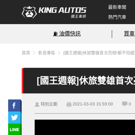
最新車聞
熱門汽車
⛽️ 油價快訊
買車
首頁
影音專區
[國王週報]休旅雙雄首次亮相!都不怕選
[國王週報]休旅雙雄首次
特別企劃
2021-03-03 15:59:00
0