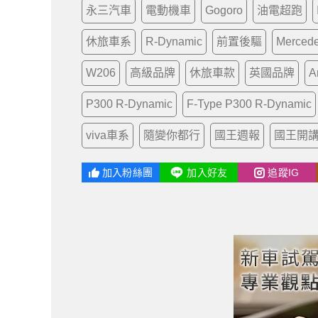
永三汽車
電動機車
Gogoro
油電超跑
休旅車系
R-Dynamic
前置後驅
Mercede
W206
高級品牌
休旅車款
英國品牌
A
P300 R-Dynamic
F-Type P300 R-Dynamic
viva車系
隨變你都行
國王週報
國王開
加入粉絲團
加入好友
追蹤IG