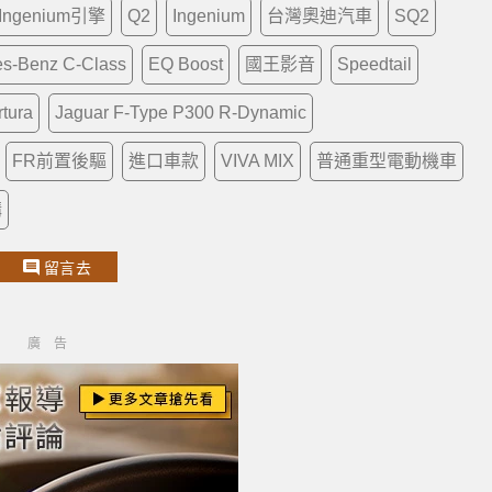
Ingenium引擎
Q2
Ingenium
台灣奧迪汽車
SQ2
s-Benz C-Class
EQ Boost
國王影音
Speedtail
rtura
Jaguar F-Type P300 R-Dynamic
FR前置後驅
進口車款
VIVA MIX
普通重型電動機車
講
留言去
廣告