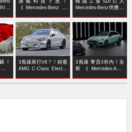
Benz
旗艦科技下放！
韓國三星SDI打入
8V輕
《Mercedes-Benz E-
Mercedes-Benz供應鏈
行駛
Class》星耀版 最高升
將為MMA電動車供應高
級逾18萬配備 全面標
鎳NCM電池
配夜色套件
籍！
3馬達屌打V8？！純電
3馬達 零百3秒內！全
nz》執
AMG C-Class Electric
新《Mercedes-AMG
中國
綜效馬力上看600匹
CLA 45 4MATIC+
市場
Shooting Brake》爽噴
680匹 模擬聲浪&換檔
重現油車熱血