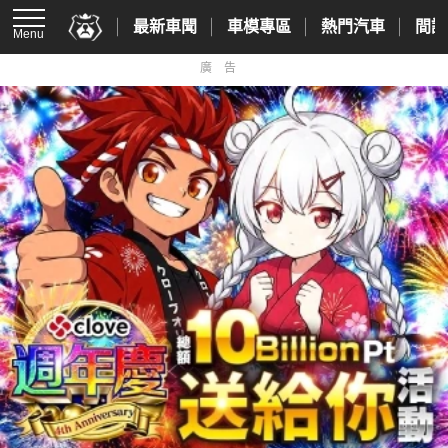
最新車聞
車模專區
熱門汽車
間諜
Menu
廣告