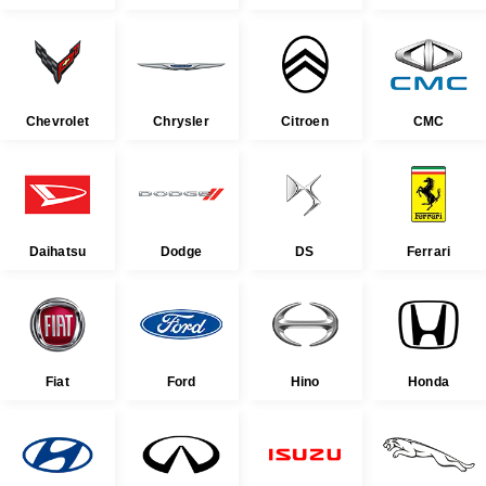
Chevrolet
Chrysler
Citroen
CMC
Daihatsu
Dodge
DS
Ferrari
Fiat
Ford
Hino
Honda