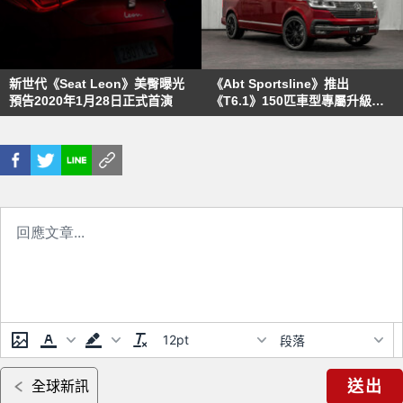
新世代《Seat Leon》美臀曝光
《Abt Sportsline》推出
預告2020年1月28日正式首演
《T6.1》150匹車型專屬升級配
套
12pt
段落
送出
全球新訊