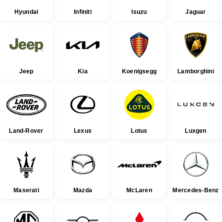
Hyundai
Infiniti
Isuzu
Jaguar
Jeep
Kia
Koenigsegg
Lamborghini
Land-Rover
Lexus
Lotus
Luxgen
Maserati
Mazda
McLaren
Mercedes-Benz