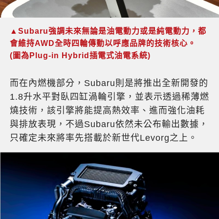
▲Subaru強調未來無論是油電動力或是純電動力，都
會維持AWD全時四輪傳動以呼應品牌的技術核心。
(圖為Plug-in Hybrid插電式油電系統)
而在內燃機部分，Subaru則是將推出全新開發的
1.8升水平對臥四缸渦輪引擎，並表示透過稀薄燃
燒技術，該引擎將能提高熱效率、進而強化油耗
與排放表現，不過Subaru依然未公布輸出數據，
只確定未來將率先搭載於新世代Levorg之上。