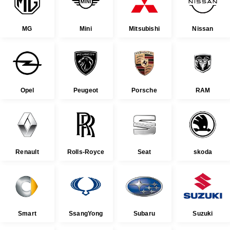
MG
Mini
Mitsubishi
Nissan
Opel
Peugeot
Porsche
RAM
Renault
Rolls-Royce
Seat
skoda
Smart
SsangYong
Subaru
Suzuki