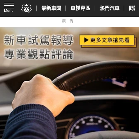
最新車聞
車模專區
熱門汽車
間諜
Menu
廣告