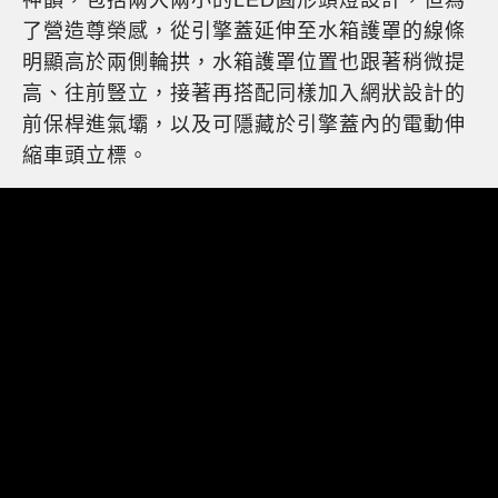
了營造尊榮感，從引擎蓋延伸至水箱護罩的線條
明顯高於兩側輪拱，水箱護罩位置也跟著稍微提
高、往前豎立，接著再搭配同樣加入網狀設計的
前保桿進氣壩，以及可隱藏於引擎蓋內的電動伸
縮車頭立標。