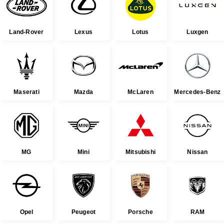
Land-Rover
Lexus
Lotus
Luxgen
Maserati
Mazda
McLaren
Mercedes-Benz
MG
Mini
Mitsubishi
Nissan
Opel
Peugeot
Porsche
RAM