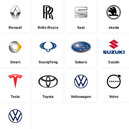
Renault
Rolls-Royce
Seat
skoda
Smart
SsangYong
Subaru
Suzuki
Tesla
Toyota
Volkswagen
Volvo