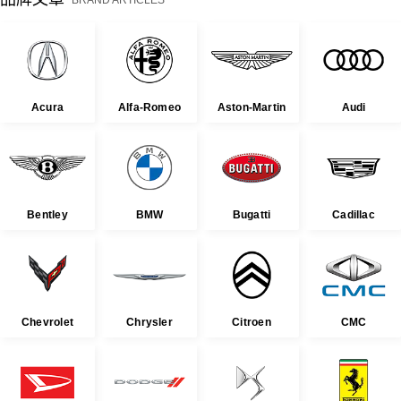
Acura
Alfa-Romeo
Aston-Martin
Audi
Bentley
BMW
Bugatti
Cadillac
Chevrolet
Chrysler
Citroen
CMC