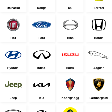
Daihatsu
Dodge
DS
Ferrari
Fiat
Ford
Hino
Honda
Hyundai
Infiniti
Isuzu
Jaguar
Jeep
Kia
Koenigsegg
Lamborghini