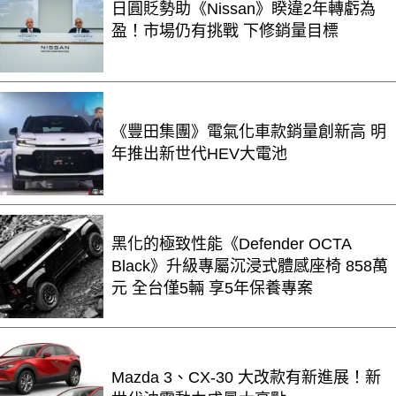
日圓貶勢助《Nissan》睽違2年轉虧為
盈！市場仍有挑戰 下修銷量目標
《豐田集團》電氣化車款銷量創新高 明
年推出新世代HEV大電池
黑化的極致性能《Defender OCTA
Black》升級專屬沉浸式體感座椅 858萬
元 全台僅5輛 享5年保養專案
Mazda 3、CX-30 大改款有新進展！新