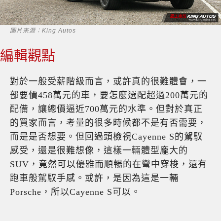
圖片來源：King Autos
編輯觀點
對於一般受薪階級而言，或許真的很難體會，一
部要價
458
萬元的車，要怎麼選配超過
200
萬元的
配備，讓總價逼近
700
萬元的水準。但對於真正
的買家而言，考量的很多時候都不是有否需要，
而是是否想要。但回過頭檢視
Cayenne S
的駕馭
感受，還是很難想像，這樣一輛體型龐大的
SUV
，竟然可以優雅而順暢的在彎中穿梭，還有
跑車般駕馭手感。或許，是因為這是一輛
Porsche
，所以
Cayenne S
可以。