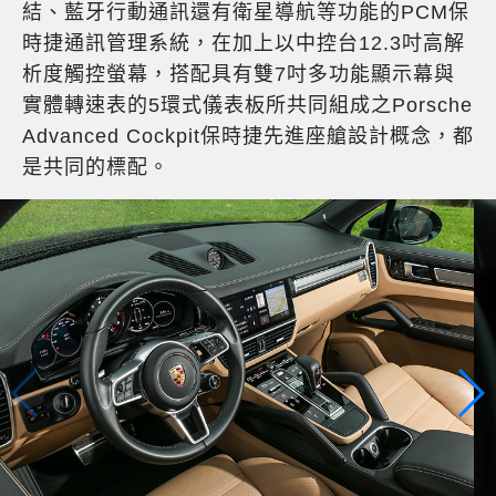
結、藍牙行動通訊還有衛星導航等功能的PCM保
時捷通訊管理系統，在加上以中控台12.3吋高解
析度觸控螢幕，搭配具有雙7吋多功能顯示幕與
實體轉速表的5環式儀表板所共同組成之Porsche
Advanced Cockpit保時捷先進座艙設計概念，都
是共同的標配。