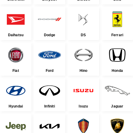
Daihatsu
Dodge
DS
Ferrari
Fiat
Ford
Hino
Honda
Hyundai
Infiniti
Isuzu
Jaguar