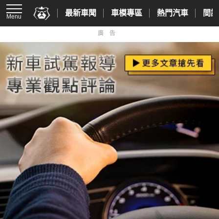
最新車聞
車模專區
熱門汽車
間諜
Menu
廣告