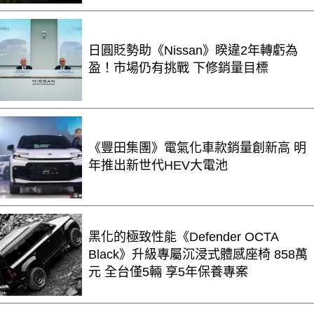
日圓貶勢助《Nissan》睽違2年轉虧為
盈！市場仍有挑戰 下修銷量目標
《豐田集團》電氣化車款銷量創新高 明
年推出新世代HEV大電池
黑化的極致性能《Defender OCTA
Black》升級專屬沉浸式體感座椅 858萬
元 全台僅5輛 享5年保養專案