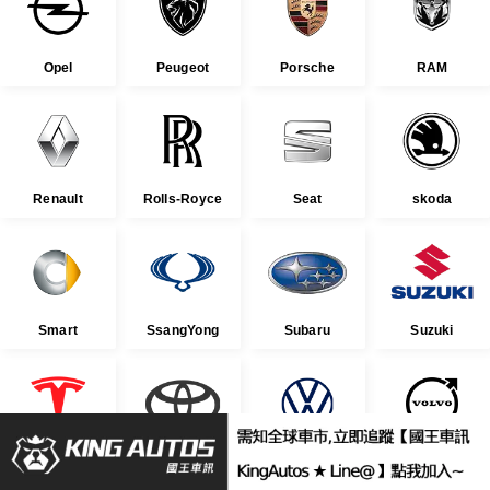
Opel
Peugeot
Porsche
RAM
Renault
Rolls-Royce
Seat
skoda
Smart
SsangYong
Subaru
Suzuki
Tesla
Toyota
Volkswagen
Volvo