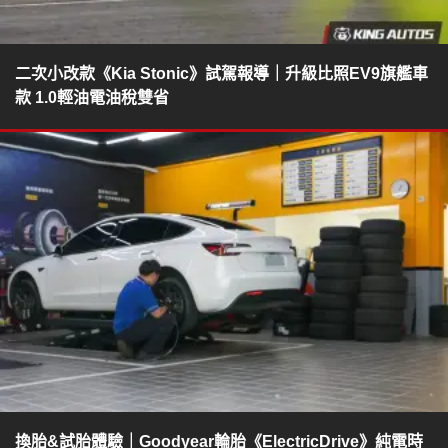
二次小改款《Kia Stonic》試駕報導｜升級比照EV9旗艦車
款 1.0輕油電油稅雙省
換胎&試胎體驗｜Goodyear輪胎《ElectricDrive》純電時