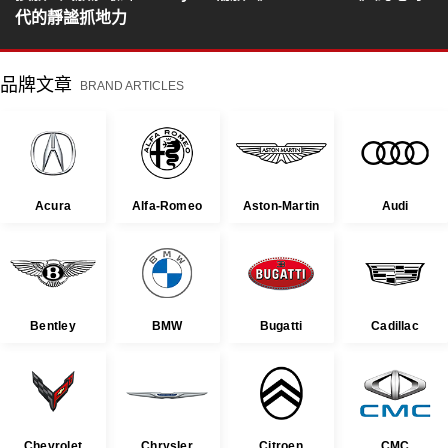
代的靜謐抓地力
品牌文章
BRAND ARTICLES
Acura
Alfa-Romeo
Aston-Martin
Audi
Bentley
BMW
Bugatti
Cadillac
Chevrolet
Chrysler
Citroen
CMC