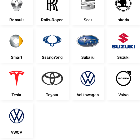
Renault
Rolls-Royce
Seat
skoda
Smart
SsangYong
Subaru
Suzuki
Tesla
Toyota
Volkswagen
Volvo
VWCV