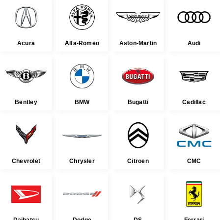
Acura
Alfa-Romeo
Aston-Martin
Audi
Bentley
BMW
Bugatti
Cadillac
Chevrolet
Chrysler
Citroen
CMC
Daihatsu
Dodge
DS
Ferrari