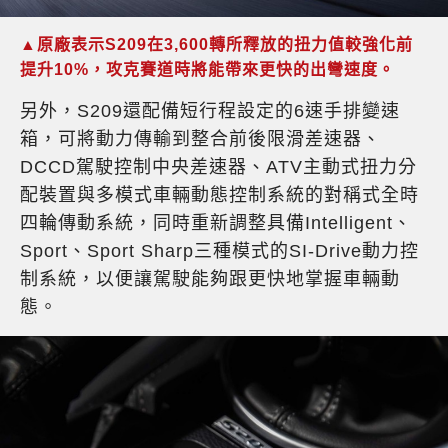
▲原廠表示S209在3,600轉所釋放的扭力值較強化前
提升10%，攻克賽道時將能帶來更快的出彎速度。
另外，S209還配備短行程設定的6速手排變速
箱，可將動力傳輸到整合前後限滑差速器、
DCCD駕駛控制中央差速器、ATV主動式扭力分
配裝置與多模式車輛動態控制系統的對稱式全時
四輪傳動系統，同時重新調整具備Intelligent、
Sport、Sport Sharp三種模式的SI-Drive動力控
制系統，以便讓駕駛能夠跟更快地掌握車輛動
態。