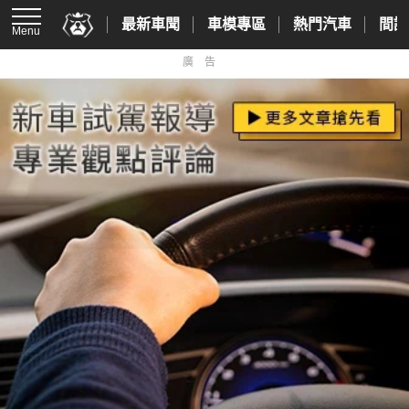
最新車聞
車模專區
熱門汽車
間諜
Menu
廣告