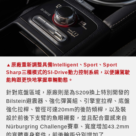
▲原廠重新調整具備Intelligent、Sport、Sport
Sharp三種模式的SI-Drive動力控制系統，以便讓駕駛
能夠跟更快地掌握車輛動態。
針對底盤區域，原廠則是為S209換上特別開發的
Bilstein避震器、強化彈簧組、引擎室拉桿、底盤
強化拉桿、管徑可達20mm的後防傾桿，以及裝
設於前後下支臂的魚眼襯套，並且配合靈感來自
Nürburgring Challenge賽車、寬度增加43.2mm
的寬體車身套件，前後輪距分別增加了