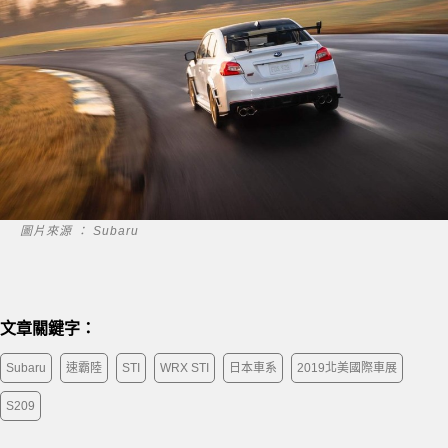
圖片來源 ： Subaru
文章關鍵字：
Subaru
速霸陸
STI
WRX STI
日本車系
2019北美國際車展
S209