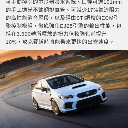
可手動控制的中冷器噴水系統、口徑可達101mm
的手工拋光不鏽鋼排氣管、可減少17%氣流阻力
的高性能消音尾段，以及經由STI調校的ECM引
擎控制模組，徹底強化EJ25引擎的輸出性能，包
括在3,600轉所釋放的扭力值較強化前提升
10%，攻克賽道時將能帶來更快的出彎速度。