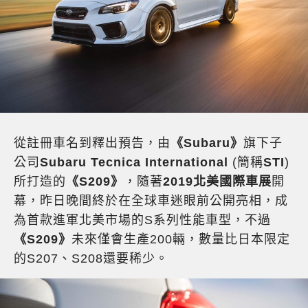
從註冊車名到釋出預告，由
《Subaru》
旗下子
公司
Subaru Tecnica International
(簡稱
STI
)
所打造的
《S209》
，隨著
2019北美國際車展
開
幕，昨日晚間終於在全球車迷眼前公開亮相，成
為首款進軍北美市場的S系列性能車型，不過
《S209》
未來僅會生產200輛，數量比日本限定
的S207、S208還要稀少。