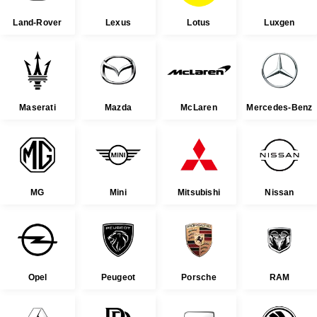
Land-Rover
Lexus
Lotus
Luxgen
Maserati
Mazda
McLaren
Mercedes-Benz
MG
Mini
Mitsubishi
Nissan
Opel
Peugeot
Porsche
RAM