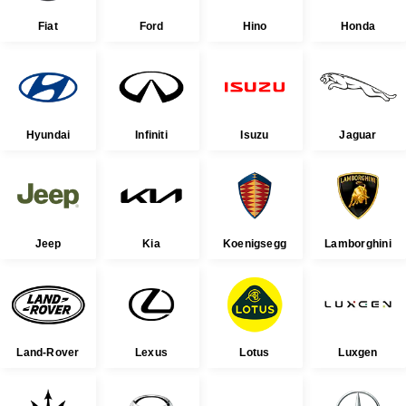
Fiat
Ford
Hino
Honda
Hyundai
Infiniti
Isuzu
Jaguar
Jeep
Kia
Koenigsegg
Lamborghini
Land-Rover
Lexus
Lotus
Luxgen