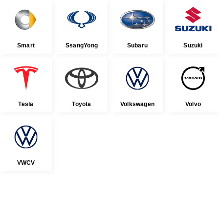
Smart
SsangYong
Subaru
Suzuki
Tesla
Toyota
Volkswagen
Volvo
VWCV