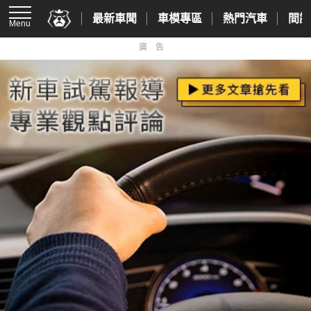
最新車聞
車模專區
熱門汽車
間諜
Menu
廣告