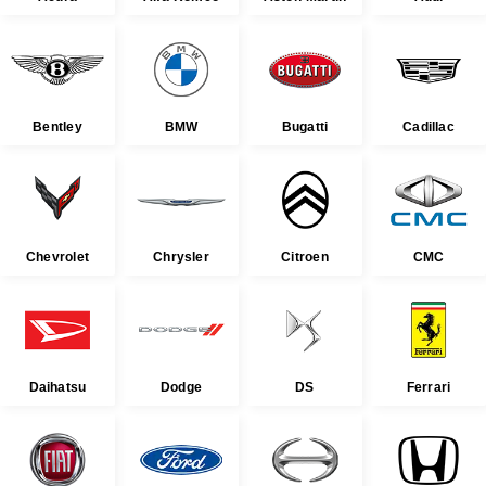
Bentley
BMW
Bugatti
Cadillac
Chevrolet
Chrysler
Citroen
CMC
Daihatsu
Dodge
DS
Ferrari