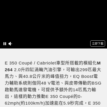
E 350 Coupé / Cabriolet車型所搭載的模組化
M
264
2.0升四缸渦輪汽油引擎，可輸出299匹最大
馬力、與40.8公斤米的峰值扭力，EQ Boost電
力輔助系統則偕同48 V電池、與皮帶傳動的BSG
啟動馬達發電機，可提供予額外的14匹馬力輸
出，這樣的動力推動E 350 Coupé的0-
62mph(約100km/h)加速能在5.9秒完成，E 350