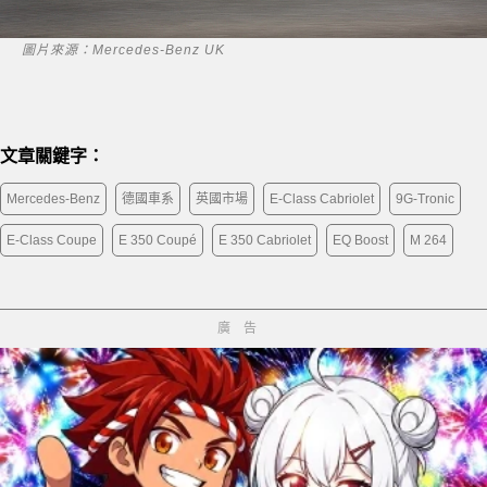
圖片來源：Mercedes-Benz UK
文章關鍵字：
Mercedes-Benz
德國車系
英國市場
E-Class Cabriolet
9G-Tronic
E-Class Coupe
E 350 Coupé
E 350 Cabriolet
EQ Boost
M 264
廣告