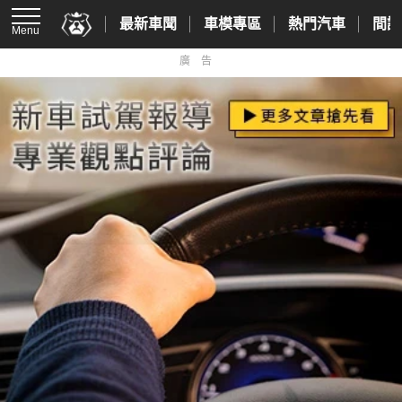
最新車聞
車模專區
熱門汽車
間諜
Menu
廣告