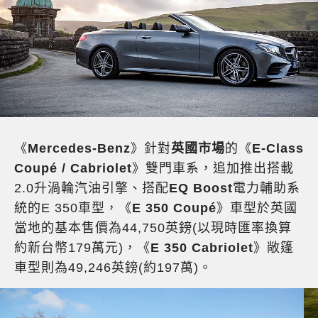
《
Mercedes-Benz
》針對
英國市場
的《
E-Class
Coupé / Cabriolet
》雙門車系，追加推出搭載
2.0升渦輪汽油引擎、搭配
EQ Boost
電力輔助系
統的E 350車型，《
E 350 Coupé
》車型於英國
當地的基本售價為44,750英鎊(以現時匯率換算
約新台幣179萬元)，《
E 350 Cabriolet
》敞篷
車型則為49,246英鎊(約197萬)。