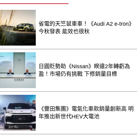
省電的天竺鼠車車！《Audi A2 e-tron》
今秋發表 能效也很秋
日圓貶勢助《Nissan》睽違2年轉虧為
盈！市場仍有挑戰 下修銷量目標
《豐田集團》電氣化車款銷量創新高 明
年推出新世代HEV大電池