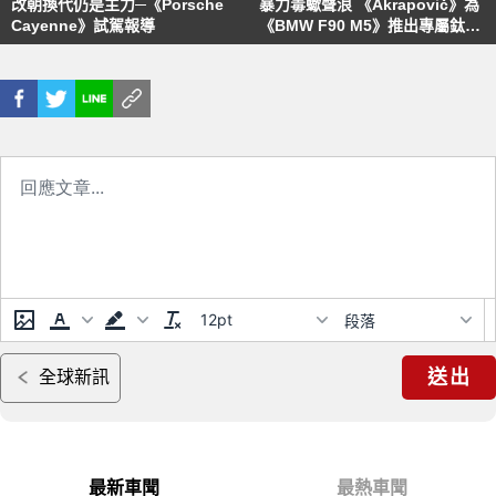
改朝換代仍是主力─《Porsche
暴力毒蠍聲浪 《Akrapovič》為
Cayenne》試駕報導
《BMW F90 M5》推出專屬鈦合
金排氣管
12pt
段落
送出
全球新訊
最新車聞
最熱車聞