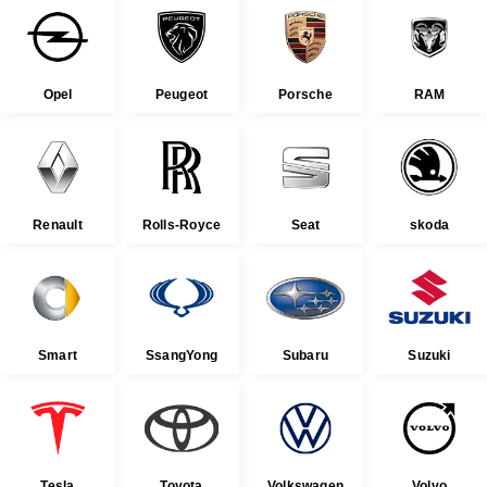
Opel
Peugeot
Porsche
RAM
Renault
Rolls-Royce
Seat
skoda
Smart
SsangYong
Subaru
Suzuki
Tesla
Toyota
Volkswagen
Volvo