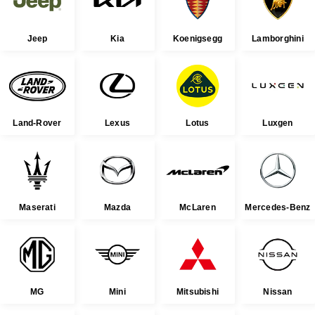
Jeep
Kia
Koenigsegg
Lamborghini
Land-Rover
Lexus
Lotus
Luxgen
Maserati
Mazda
McLaren
Mercedes-Benz
MG
Mini
Mitsubishi
Nissan