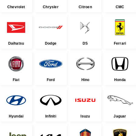
Chevrolet
Chrysler
Citroen
CMC
Daihatsu
Dodge
DS
Ferrari
Fiat
Ford
Hino
Honda
Hyundai
Infiniti
Isuzu
Jaguar