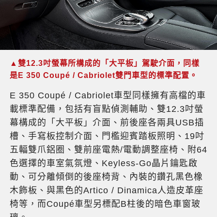
▲雙12.3吋螢幕所構成的「大平板」駕駛介面，同樣
是E 350 Coupé / Cabriolet雙門車型的標準配置。
E 350 Coupé / Cabriolet車型同樣擁有高檔的車
載標準配備，包括有盲點偵測輔助、雙12.3吋螢
幕構成的「大平板」介面、前後座各兩具USB插
槽、手寫板控制介面、門檻迎賓踏板照明、19吋
五輻雙爪鋁圈、雙前座電熱/電動調整座椅、附64
色選擇的車室氣氛燈、Keyless-Go晶片鑰匙啟
動、可分離傾倒的後座椅背、內裝的鑽孔黑色橡
木飾板、與黑色的Artico / Dinamica人造皮革座
椅等，而Coupé車型另標配B柱後的暗色車窗玻