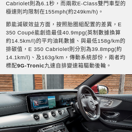
Cabriolet則為6.1秒，而兩款E-Class雙門車型的
極速則均限制在155mph(約249km/h)。
節能減碳效益方面，按照胎圈組配置的差異，E
350 Coupé能創造最佳40.9mpg(英制數據換算
約14.5km/l)的平均油耗數據、與最低158g/km的
排碳值，E 350 Cabriolet則分別為39.8mpg(約
14.1km/l)、及163g/km，傳動系統部份，兩者均
標配
9G-Tronic
九速自排變速箱驅動後輪。