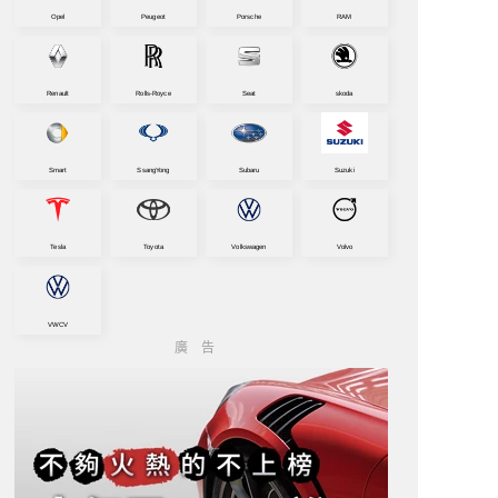
Opel
Peugeot
Porsche
RAM
Renault
Rolls-Royce
Seat
skoda
Smart
SsangYong
Subaru
Suzuki
Tesla
Toyota
Volkswagen
Volvo
VWCV
廣告