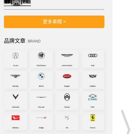
更多車聞 >
品牌文章
BRAND
Acura
Alfa-Romeo
Aston-Martin
Audi
Bentley
BMW
Bugatti
Cadillac
Chevrolet
Chrysler
Citroen
CMC
Daihatsu
Dodge
DS
Ferrari