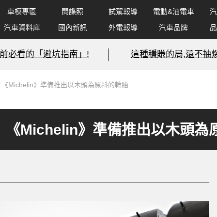
車模專區
間諜照
試駕報導
電動&油電車
汽
汽車資料庫
國內新訊
外電報導
汽車品牌
品
前必看的「避坑指南」!
這種穩賺的局,還不抽爆
《Michelin》準備推出以木頭為原料的輪胎
《Michelin》準備推出以木頭