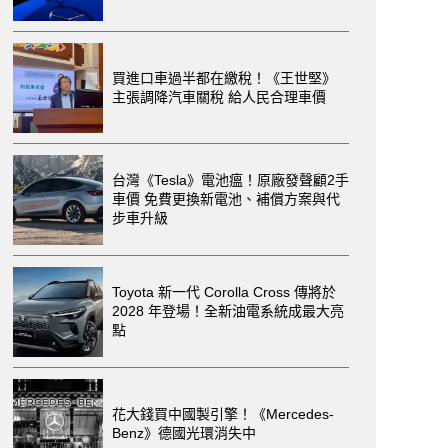
買進口車過半都在繳稅！《王世堅》
主張調降汽車關稅 給人民合理車價
台灣《Tesla》電池瘟！原廠發聲顧2手
車價 免費更換新電池、補償方案與代
步車升級
Toyota 新一代 Corolla Cross 傳將於
2028 年登場！全新油電系統成最大亮
點
花大錢買中國製引擎！《Mercedes-
Benz》德國光環消失中