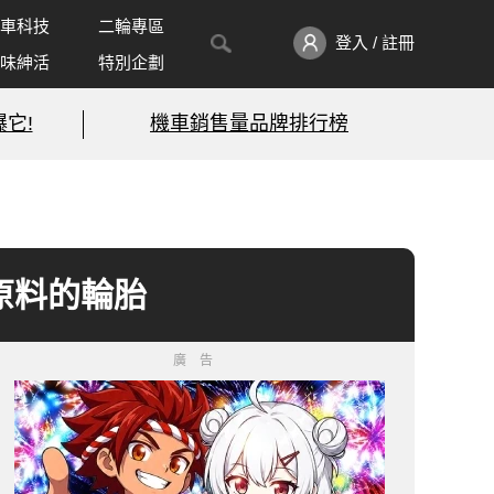
車科技
二輪專區
登入 / 註冊
味紳活
特別企劃
它!
機車銷售量品牌排行榜
為原料的輪胎
廣告