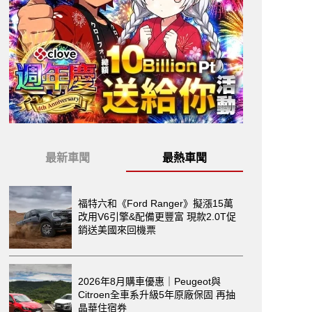
最新車聞
最熱車聞
福特六和《Ford Ranger》擬漲15萬
改用V6引擎&配備更豐富 現款2.0T促
銷送美國來回機票
2026年8月購車優惠｜Peugeot與
Citroen全車系升級5年原廠保固 再抽
晶華住宿券