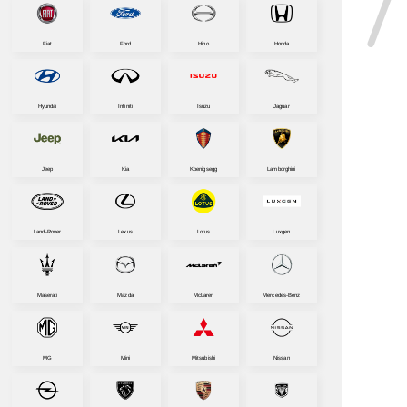
Fiat
Ford
Hino
Honda
Hyundai
Infiniti
Isuzu
Jaguar
Jeep
Kia
Koenigsegg
Lamborghini
Land-Rover
Lexus
Lotus
Luxgen
Maserati
Mazda
McLaren
Mercedes-Benz
MG
Mini
Mitsubishi
Nissan