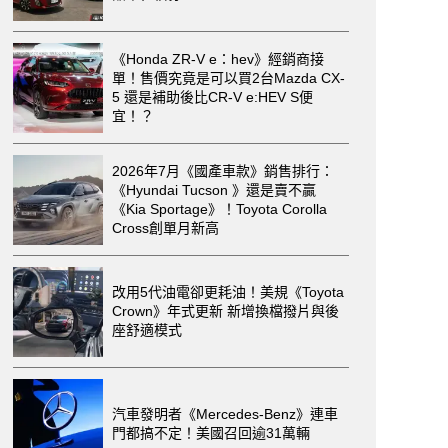
《Honda ZR-V e：hev》經銷商接
單！售價究竟是可以買2台Mazda CX-
5 還是補助後比CR-V e:HEV S便
宜！？
2026年7月《國產車款》銷售排行：
《Hyundai Tucson 》還是賣不贏
《Kia Sportage》！Toyota Corolla
Cross創單月新高
改用5代油電卻更耗油！美規《Toyota
Crown》年式更新 新增換檔撥片與後
座舒適模式
汽車發明者《Mercedes-Benz》連車
門都搞不定！美國召回逾31萬輛